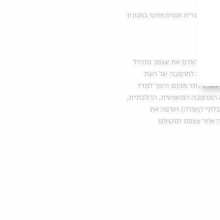
סיטה העברית
ועמית מחקר במכון ון 
במפגשים אלה נטעם טעימות פילוסופיות והגותיות ונראה מה קרה לתפיסת האדם את עצמו. נתחיל 
בפילוסופיה הקלסית וניגע במחשבה הקבלית ובמקומו של האדם בה; נתוודע למהפכה של העת 
החדשה סביב האדם ונכיר את המהפכה החסידית. האדם הלך ותפס יותר ויותר מקום והפך למדד 
העולם, ההלכה והכלי לביטויו של האלוהים. על בסיס מהלך זה נוצרה המהפכה המשפטית, ההלכתית, 
הפמיניסטית והפרשנית. ואז גם הגיעה המהפכה הטכנולוגית (שאינה בלתי קשורה) וטרפה את 
אחר עצמנו ומקומנו.