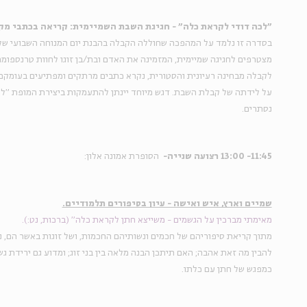
"לכה דודי לקראת כלה" - חגיגת השבת השמיימית: קריאה בכתבי מק
נסתרים.
11:45- 13:00 רצועה שנייה-  
הסופרת אמונה אלון:
שמיים וארץ, איש ואישה - עיון בסיפורים תלמודיים.
מאימתי מברכין על הגשמים - משייצא חתן לקראת כלה" (ברכות, נט:). 
כמפגש של חתן עם כלתו.