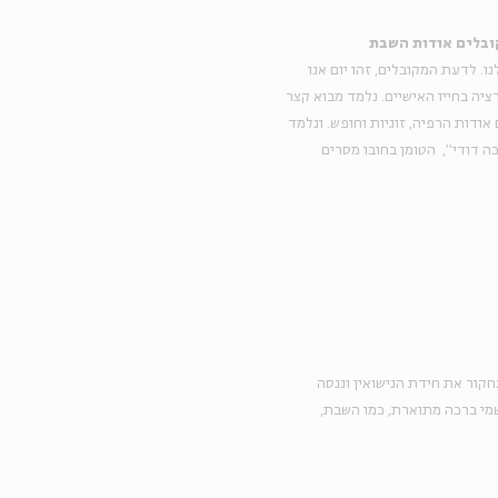
ובלים אודות השבת
בסדרה זו נלמד על המהפכה שחוללה הקבלה בהבנת יום המנוחה השבועי שלנו. לדעת המקובלים, זהו יום אנו 
מצטרפים לחגיגה שמיימית, המזמינה את האדם ובת/בן זוגו לחוות טרנספומרציה בחייו האישיים. נלמד מבוא קצר 
לקבלה מבחינה רעיונית והסטורית, נקרא כתבים מרתקים ומפתיעים בעומקם אודות הרפיה, זוגיות וחופש. ונלמד 
על לידתה של קבלת השבת. דגש מיוחד יינתן להתעמקות ביצירת המופת "לכה דודי",  הטומן בחובו מסרים 
מתוך קריאת סיפוריהם של חכמים ונשותיהם החכמות, ושל זוגות באשר הם, נחקור את חידת הנישואין וננסה 
להבין מה זאת אהבה; האם תיתכן הבנה מלאה בין בני זוג; ומדוע גם ירידת גשמי ברכה מתוארת, כמו השבת, 