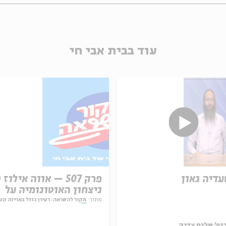
עוד בבית אבי חי
עדיה גאון
ניצחון האוטונומיה על
המחויבות
מתוך:
מקור להשראה: רעיון גדול באריזה קט
ופ' שלום צדיק