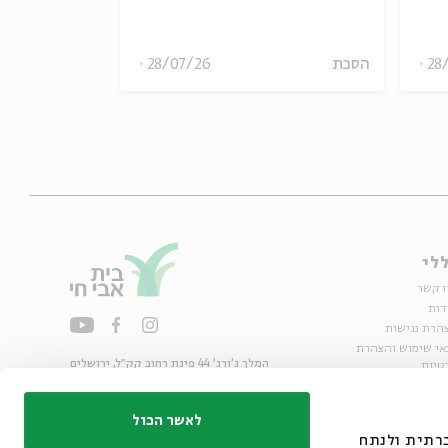
28
הסכת
28/07/26
הסכת
לי
ו קשר
דות
הרת נגישות
אי שימוש והצהרת
המלך ג'ורג' 44 פינת רחוב קק״ל, ירושלים
טיות
02-6215300
ות
info@bac.org.il
לאשר הכול
דיה חברתית ולנתח