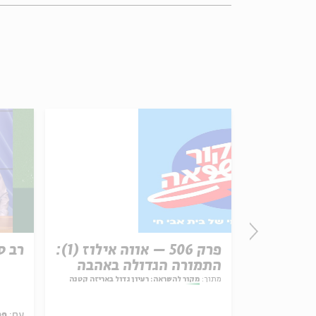
זון
פרק 506 – אווה אילוז (1):
רב ס
התמורה הגדולה באהבה
מתוך:
מקור להשראה: רעיון גדול באריזה קטנה
עם:
פר