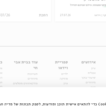
וסר ומצוות: הילכו שניהם יחדיו?
הסכת
/07/26
קר
וידאו
27.07.26
אירועים
ספריית
עוד בבית אבי
כל
וידאו
חי
עיון
צר
אנגלית
או
ילדים
תערוכות
שיעורי בוקר
הצ
מוזיקה
מיוחדים
מיוחדים
תנ
עיון
פודקאסטים מומלצים
פר
נוער
מיוחדים
כתבות
חנ
ספרות ושירה
ספרות ושירה
קצה הקרחון
סדרות
על הדרך
אירועי עבר
מפלגת המחשבות
אנחנו משתמשים בקובצי Cookie כדי להתאים אישית תוכן ומודעות, לספק תכונות של מ