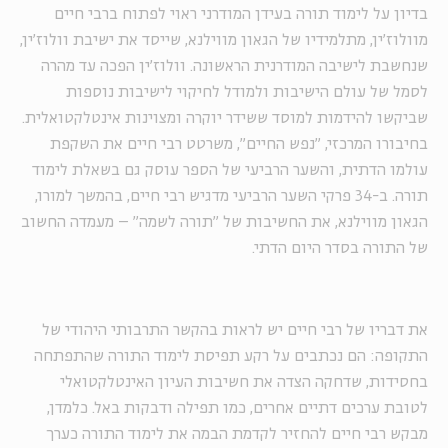
בדיון על לימוד תורה בעידן המודרני ראוי לפתוח ברבי חיים
מוולוז'ין, מתלמידיו של הגאון מווילנא, שייסד את ישיבת וולוז'ין,
שנחשבת לישיבה המודרנית הראשונה. וולוז'ין הפכה עד מהרה
לסמל של עולם הישיבות ולמודל לחיקוי לישיבות נוספות
שביקשו להידמות למוסד ששידר יוקרה ומצוינות אינטלקטואלית.
בחיבורו המרכזי, "נפש החיים", משרטט רבי חיים את השקפת
עולמו הדתית, והשער הרביעי של הספר עוסק גם בשאלת לימוד
תורה. ב-34 פרקי השער הרביעי מדגיש רבי חיים, בהמשך למורו,
הגאון מווילנא, את החשיבות של "תורה לשמה" – מעמדה החשוב
של התורה בסדר היום הדתי.
את דבריו של רבי חיים יש לראות בהקשר התרבותי היהודי של
התקופה: הם נכתבים על רקע תפיסת לימוד התורה שהתפתחה
בחסידות, שדחקה הצדה את חשיבות העיון האינטלקטואלי
לטובת ערכים דתיים אחרים, כמו תפילה ודבקות באל. כלמדן,
מבקש רבי חיים להחזיר לקדמת הבמה את לימוד התורה כערך