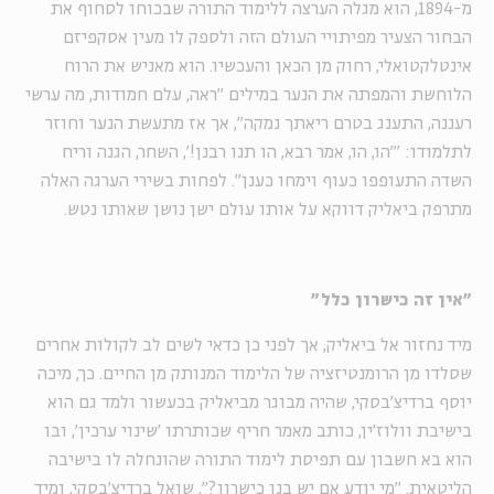
מ-1894, הוא מגלה הערצה ללימוד התורה שבכוחו לסחוף את
הבחור הצעיר מפיתויי העולם הזה ולספק לו מעין אסקפיזם
אינטלקטואלי, רחוק מן הכאן והעכשיו. הוא מאניש את הרוח
הלוחשת והמפתה את הנער במילים "ראה, עלם חמודות, מה ערשי
רעננה, התענג בטרם ריאתך נמקה", אך אז מתעשת הנער וחוזר
לתלמודו: "'הו, הו, אמר רבא, הו תנו רבנן!', השחר, הגנה וריח
השדה התעופפו כעוף וימחו כענן". לפחות בשירי הערגה האלה
מתרפק ביאליק דווקא על אותו עולם ישן נושן שאותו נטש.
"אין זה כישרון כלל"
מיד נחזור אל ביאליק, אך לפני כן כדאי לשים לב לקולות אחרים
שסלדו מן הרומנטיזציה של הלימוד המנותק מן החיים. כך, מיכה
יוסף ברדיצ'בסקי, שהיה מבוגר מביאליק בכעשור ולמד גם הוא
בישיבת וולוז'ין, כותב מאמר חריף שכותרתו 'שינוי ערכין', ובו
הוא בא חשבון עם תפיסת לימוד התורה שהונחלה לו בישיבה
הליטאית. "מי יודע אם יש בנו כישרון?", שואל ברדיצ'בסקי, ומיד