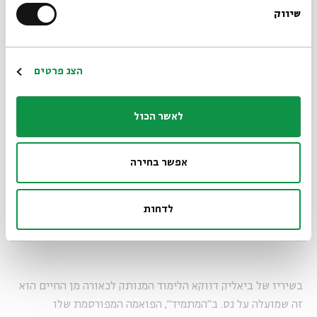
שיווק
*כתובת דוא"ל
הרשמה
הצג פרטים
לאשר הכול
אפשר בחירה
לדחות
לחבור לפרויקט המודרני (פלאש90, יוסי זמיר)
בשיריו של ביאליק דווקא הלימוד המנותק לכאורה מן החיים הוא
זה שמועלה על נס. ב"המתמיד", הפואמה המפורסמת שלו