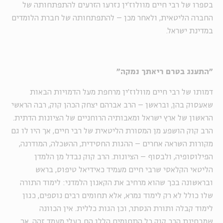
בספרו של רבי חיים מוולוז'ין נזרעו הזרעים להתפתחותה של
החברה הליטאית, ולאחר מכן – להתפתחותה של חברת הלומדים
במדינת ישראל.
"התענג בטרם ריאתך נמקה"
דמותו של רבי חיים מוולוז'ין מרחפת מעל הדמויות הבאות
שאעסוק בהן, ובראשן – הרב אברהם יצחק הכהן קוק, רבה הראשי
הראשון של ארץ ישראל ומאבותיה הרוחניים של הציונות הדתית.
הרב קוק הושפע מן המסורת הליטאית של רבי חיים, אך היו לו גם
מקורות השראה אחרים – ההגות החסידית, ההשכלה, המודרנה,
הפילוסופיה, ולבסוף – הציונות. הרב קוק נבדל מן הלמדן
הליטאי הקלאסי שרבי חיים מעמיד כאידיאל טיפוס, בראש
ובראשונה בכך שהוא מרחיב את הקאנון הלמדני: לימוד התורה
שלו כולל לא רק לימוד גמרא, אלא תחומים רבים נוספים, כגון
לימוד קבלה ותורת הנסתר, וכן הגות כללית. אין הכוונה
שמבחינת הרב קוק כל התחומים הללו הם בעלי מעמד זהה, אך