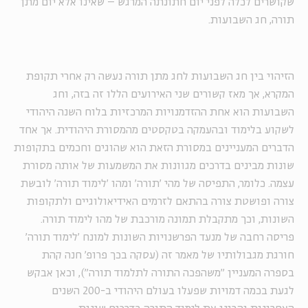
שקושרים לכלה לפני יום חתונתה המרגש – שאינו אלא יום מתן
תורה, חג השבועות.
הזיהוי בין חג השבועות לחג מתן תורה נעשה רק אחרי תקופת
המקרא, אך מאז קשורים שני האירועים הללו זה בזה, וחג
השבועות הוא אחת ההזדמנויות המרכזיות בלוח השנה היהודי
לשקוע בלימוד ובהעמקה בטקסטים מהמסורת היהודית. אך אחד
הדברים המעניינים במסורת הזאת הוא שהוגים וחכמים בתקופות
שונות מבינים בדרכים מגוונות את המשמעות של אותה מסורת
עצמה. כלומר, התפיסה של מהי 'תורה' ומהו 'לימוד תורה' לובשת
צורה ופושטת צורה בהתאם לזרמים האידיאולוגיים ולתקופות
השונות, וכך מתקבלת תמונה מורכבת של מהו לימוד תורה.
פריסה רחבה של מנעד הפרשנויות השונות למונח 'לימוד תורה'
חורגת מגבולותיו של מאמר זה (עסקה בכך פרופ' חנה קהת
בספרה המעניין "משהפכה התורה לתלמוד תורה"), וכאן אבקש
לגעת בכמה דמויות שפעלו בעולם היהודי ב-200 השנים