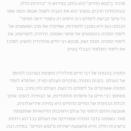
מרכזי. ב"נפש החיים" הוא כותב בפירוש כי "בדורות הללו,
בעוונותינו הרבים, נהפוך הוא את הגבוה לשפל, שכמה וכמה שמו
כל עיקר קביעת לימודם רוב הימים רק בספרי יראה ומוסר".
הכוונה כאן היא כמובן לחסידות, שמיקדה את מרב המאמצים של
לימוד התורה בטקסטים של מוסר ואמונה, ודרדרה, לתפיסתו, את
לימוד התורה. תחת זאת, מבקש רבי חיים מוולוז'ין להשיב למרכז
את לימוד התלמוד הבבלי בעיון.
התורה בהגותו של רבי חיים מוולוז'ין נתפסת כערובה לקיומו
של העולם: בזכות התורה, מתקיים העולם הפיזי, ואלמלא לומדי
התורה ששוקדים על לימודם כל העת, העולם היה נחרב. בכך
מסתמך רבי חיים על מימרות תלמודיות, אך הבחירה להפוך אותן
לגולת הכותרת של החיים הדתיים היא בחירה אידיאולוגית,
שטבעה חותם דרמטי על עולם הישיבות הליטאיות שהתפתח
מאז: האמונה בדבר התורה שמחזיקה את העולם בכל רגע רווחת
בישיבות הללו, והיא מושפעת ישירות מ"נפש החיים". במידה רבה,