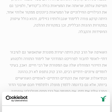
תפיסת עולמו, שראתה את המציאות כולה כ"קודש", ולפיכך גם
את הגילויים החילוניים של המציאות כיונקים ממקור אלוהי אחד,
היתה קרקע פורה ללימוד שגבולותיו נזילים, והוא כולל עיסוק
במקורות ההגות הכללית, וכן במקורות ההלכה,
החסידות והקבלה.
השאיפה של הרב קוק היתה יצירת מסגרת שתאפשר גם לציבור
דתי-לאומי לחבור לפרויקט המודרני של לימוד התורה ולקטוע
את הזיהוי המוחלט שלה עם המסורת של רבי חיים. ואכן, בעיני
לומדים ציונים-דתיים רבים, הרב קוק נתפס לא רק כהוגה
וכתיאולוג שניסח את הקודים הדתיים-לאומיים השורשיים
ביותר, אלא גם כדוגמה ללמדן מופלג ולתלמיד חכם שרבני הדור
סמכו עליו את ידם. אם המגמה של רבי חיים מוולוז'ין אופיינה
בתגובה לחסידות ובצורך דחוף להעמיד את לימוד התורה על
מכונו, הרי שהרב קוק נפרד מן המסורת הליטאית הזאת. לימוד
התורה מבחינת הרב קוק איננו חוויה אינטלקטואלית בלבד, אלא