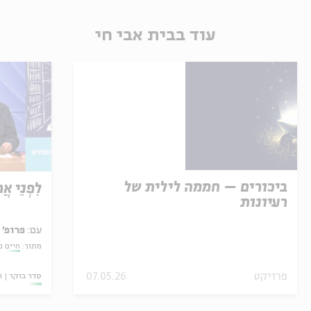
עוד בבית אבי חי
ביכורים – חממה לילית של
לִפְנֵי אֲר
רעיונות
עם:
פרופ' 
מתוך:
חיים נ
פרויקט
07.05.26
סדר בוקר
ו