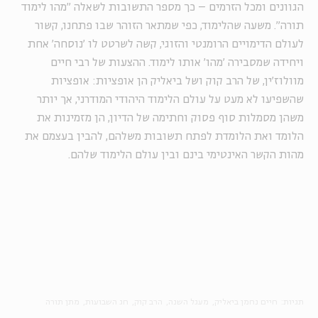
הגוונים ומכל הזרמים – כך מספר התשובות לשאלה "מהו לימוד
תורה". משעה שהלימוד, כפי שמתאר הזוהר שבו פתחנו, קשור
לעולם הדימויים הרומנטי והזוגי, קשה לשרטט לו 'נוסחה' אחת
ויחידה שמסבירה 'מהו' אותו לימוד. ההצעות של רבי חיים
מוולוז'ין, של הרב קוק ושל ביאליק הן אופציות: אופציות
שהשפיעו לא מעט על עולם הלימוד היהודי המודרני, אך יותר
משהן מסמלות סוף פסוק וחתימה של הדיון, הן מזמינות את
הלומד ואת הלומדת לפתח תשובות משלהם, להבין בעצמם את
מהות הקשר האינטימי בינם ובין עולם הלימוד שלהם.
תגיות:
חיים נחמן ביאליק
מעגל השנה
הרב קוק
חג השבועות
מתן תורה