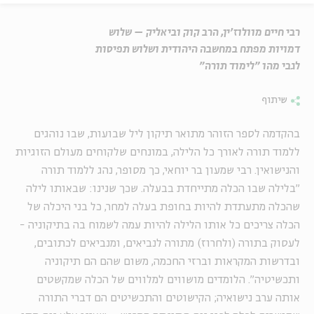
רבי חיים מוולוז'ין, הרב קוק וביאליק – שלוש
דמויות מפתח במחשבה היהודית ושלוש תפיסות
לגבי מהו "לימוד תורה"
שיתוף
בהקדמה לספר הזוהר מתואר תיקון ליל שבועות, שבו נוהגים
ללמוד תורה לאורך כל הלילה, במונחים שלקוחים מעולם הזוגיות
והנישואין. רבי שמעון בר יוחאי, כך מסופר, נהג ללמוד תורה
"בלילה שבו הכלה מתייחדת בבעלה. שכך שנינו: שבאותו לילה
שהכלה מתעתדת להיות בחופת בעלה למחר, כל בני היכלה של
הכלה צריכים כל אותו הלילה להיות עמה לשמוח בה בתיקוניה -
לעסוק בתורה (ולחרוז) מתורה לנביאים, ומנביאים לכתובים,
ובדרשות המקראות וברזי החכמה, משום שהם הם תיקוניה
ותכשיטיה". הלומדים מושווים למלווים של הכלה שמקשטים
אותה ערב נישואיה; הקישוטים והתכשיטים הם דברי התורה