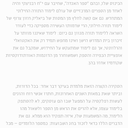
הכינוס שלו, ובהם "ספר האגדה", שחיבר עם י"ח רבניצקי והיה
לאחד מן הספרים המרכזיים של עולם לימוד התורה החילוני
המתחדש. גם אם קשה לחלץ מן המסות של ביאליק חזון צרוף של
לימוד תורה חילוני, הרי שדמותו העשירה מספיקה כדי לעורר
השראה ללימוד תורה מגוון גם כיום: לימוד שאיננו מוותר על
זיכרון בית המדרש הישן ואינו מחפש תמיד רק את האקטואלי
והרלוונטי, אך גם לימוד שמתעקש על החידוש, שמקבל גם את
אופציית הכפירה והספק ושמשוחרר מן הדוגמות האורתודוקסיות
שקודמיו אחזו בהן.
הסקירה הקצרה הזאת מלמדת בעיקר דבר אחד: בכל הדורות,
וביתר שאת במאות השנים האחרונות, חתרו אנשי רוח והוגים
לעשות רפלקסיה על המפעל שבו הם עוסקים; לא להסתפק
בלימוד עצמו, אלא להרים את הראש מן הספר ולשאול מהו
הלימוד, מה המשמעות שלו, איזה תפקיד הוא ממלא. גם את
הדברים הללו כדאי לזכור בחג השבועות: כמספר הלומדים – מכל