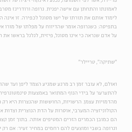
פריירה, אשר לפי השמועה, נכנע לאינקוויזיציה של השוג
לאמונתו והתחתן עם אישה יפנית. גרופה ורודריגז מסר
לימוד אותם את תורתו של ישו מסוגל לכפירה. זו אינה
בתפיסה: כשגרופה אומר שהדיווח על מפלתו של מורו אי
על אדם שנראה כי אינו מסוגל, פיזית, לגלגל בראשו את
"שתיקה", טריילר"
ואולם, לא עובר זמן רב מרגע שמגיע הצמד ליפן ועד ש
להתערער על בידי הנוף המתואר באמצעות סינמטוגרפיה 
מהדמויות עצמן. הרשויות, החוששות שהנצרות היא רק ח
הקולוניזציה המערבי, אוסרות על הדת הנוצרית וצדות את
הם כמובן הכמרים הזרים המטיפים אותה. בתוך זמן קצר 
וגרופה בשבי ומוצעים להם רחמים במחיר זעיר: אם רק יד