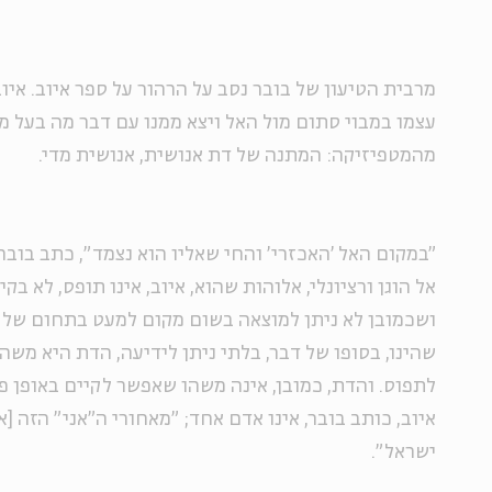
מרבית הטיעון של בובר נסב על הרהור על ספר איוב. איו
עצמו במבוי סתום מול האל ויצא ממנו עם דבר מה בעל 
מהמטפיזיקה: המתנה של דת אנושית, אנושית מדי.
"במקום האל 'האכזרי' והחי שאליו הוא נצמד", כתב בובר 
אל הוגן ורציונלי, אלוהות שהוא, איוב, אינו תופס, לא בק
ושכמובן לא ניתן למוצאה בשום מקום למעט בתחום של ה
שהינו, בסופו של דבר, בלתי ניתן לידיעה, הדת היא מש
לתפוס. והדת, כמובן, אינה משהו שאפשר לקיים באופן פ
איוב, כותב בובר, אינו אדם אחד; "מאחורי ה"אני" הזה [אי
ישראל".