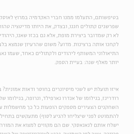
בטיפשותם, התעלמו ממנו חברי האקדמיה במרוץ לאוסקר
שפרשנים קתולים חגגו, ובצדק, את היותו מדיטציה טהורה
לא רק שמדובר ביצירת מופת, אלא גם בכזו שאנו, היהודי
לקחנו אותה ברצינות. מדוע? משום שהרעיון שנמצא בל
התיאולוגי המשותף ליהודים ולקתולים כאחד, שעמו נא
יותר מאלף שנה: בעיית הספק.
איזו תועלת יש לשני מיסיונרים בחוסר ודאות אמונית? 
רודריגז, בגילומו של אנדרו גארפילד, וגרופה, בגילומו של
השחקנים הצעירים מספקים הופעות כל כך מחשמלות ע
להתמוטט לפני שיצליחו להגיע לסוף) מתעקשים בתחי
ישלח אותם לנאגאסקי. שם הם מקווים למצוא את המורה