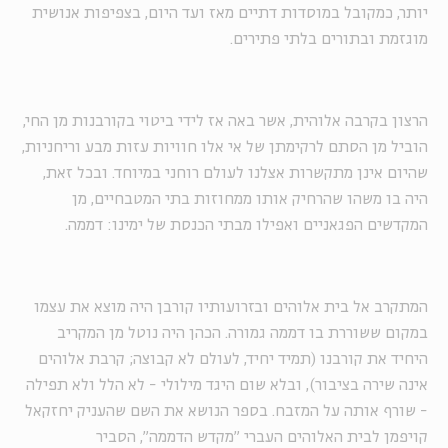
יותר, כמקובל במוסדות דתיים מאז ועד היום, בצפיפות אנושית
מוגזמת ובתורים בלתי פתירים.
הרצון בקרבה אלוהית, אשר באה אז לידי ביטוי בקורבנות מן החי,
הוביל מן הסתם לרקימתן של אי אלו חוויות עזות מבע וריחניות,
שהיום אינן מתקשרות אצלנו לעולם רוחני במיוחד. ובכל זאת,
היה בו משהו שהרחיק אותו ממחוזות בתי המטבחיים, מן
המקדשים הפגאניים ואפילו מבתי הכנסת של ימינו: דממה.
המתקרב אל בית אלוהים ובזרועותיו קורבן היה מוצא את עצמו
במקום ששוררת בו דממה גמורה. הכהן היה נוטל מן המקריב
היחיד את קורבנו (תמיד יחיד, לעולם לא קבוצה; קרבת אלוהים
אינה שירה בציבור), ובלא שום היגד מילולי - לא הלל ולא תפילה
- שורף אותה על המזבח. בספר הנושא את השם שהעניק יחזקאל
קויפמן לבית האלוהים העברי "מקדש הדממה", הסביר