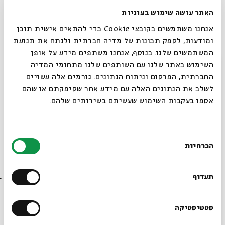
האתר עושה שימוש בעוגיות
אנחנו משתמשים בקובצי Cookie כדי להתאים אישית תוכן
ומודעות, לספק תכונות של מדיה חברתית ולנתח את תנועת
המשתמשים שלנו. בנוסף, אנחנו משתפים מידע על אופן
סגור
השימוש באתר שלנו עם השותפים שלנו מתחומי המדיה
החברתית, הפרסום וניתוח הנתונים. גורמים אלה עשויים
לשלב את הנתונים האלה עם מידע אחר שסיפקתם או שהם
אספו בעקבות השימוש שעשיתם בשירותים שלהם.
בחירת
הכרחיות
הסכמה
רוצים לדעת מה קורה
בבית אבי חי לפני כולם?
תעדוף
הרשמו לניוזלטר שלנו
סטטיסטיקה