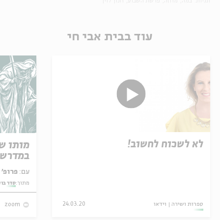
תגיות:
במה
מחזה
פרשת השבוע
חנוך לוין
עוד בבית אבי חי
לא לשכוח לחשוב!
מותו ש
במדרש 
עם:
פרופ' אביגדור שנאן
מתוך:
סדר בו
ספרות ושירה
וידאו
24.03.20
zoom