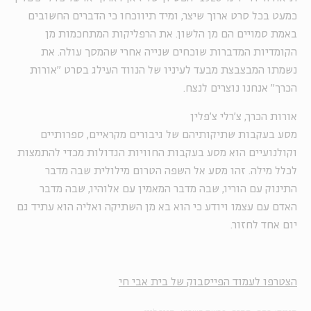
כמעט בכל סרט ארוך שיצר, ומיד תיווכחו כי הדברים החשובים
באמת סמויים הם מן הלשון. את הרפליקות המתחכמות מן
הקומדיות המדברות שוכחים שנייה אחרי שהמסך עולה. את
נשמתו המבצבצת מבעד לעיניו של הנווד העילג בסרט "אורות
הכרך" אנחנו נוצרים לנצח.
אורות הכרך, צ'רלי צ'פלין
מסע בעקבות שתיקותיהם של גיבורים מקראיים, ספרותיים
וקולנועיים הוא מסע בעקבות החוויות הגדולות מכדי להתמצות
לכלל מילה. זהו מסע אל השפה הטרום מילולית שבה מדבר
התינוק עם הוריו, שבה מדבר המאמין עם אלוהיו, שבה מדבר
האדם עם עצמו ויודע כי הוא בא מן השתיקה ואליה הוא עתיד גם
יום אחד לחזור.
הצטרפו לעמוד הפייסבוק של בית אבי חי