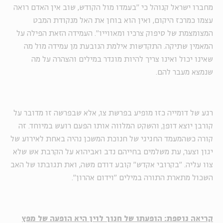
מחברו
ישראל קנוהל
כי "בעמדו מול הקודש, שוב אין האדם רואה
עצמו כמרכז היקום, ואין הוא בוחן את האל מנקודת המבט
המצומצמת של סיפוק צרכיו ומאווייו". העמידה הזאת הפילה על
המאמין שתיקה. התקדשות אילמת הנובעת מן עמידה מול מה
שאינו יכול ואינו צריך להיות מוגדר במילים והצהרה על מה
שנמצא מעבר להם.
רגע של דומייה כזו מופיע בפרשת צו, אלא שבפרשה זו מדובר על
קורבן יוצא דופן, והשקט המלווה אותו הפעם רועש במיוחד. זה
קורה כשהמעמד החגיגי של חנוכת המשכן נהיה באחת לאירוע של
יגון וצער, עת משלמים בחייהם נדב ואביהוא על הקרבת אש שלא
צוו עליה. "בקרובי אקדש" קובע דודם משה, ואת תגובתו של האב
השכול מתארת התורה במילים "וידום אהרון".
קריאה נוספת: הופעתו של חנוך לוין היא הופעה של מפץ