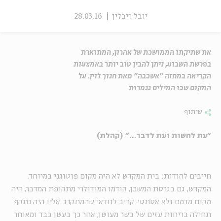
יובל ריבלין
28.03.16
את שתיקתו הממושכת של אהרון, המתוארת
בפרשת השבוע, ניתן להבין טוב יותר באמצעות
הקריאה במחזה "אשכבה" מאת חנוך לוין. על
המקום שבו המילים נגמרות
שיתוף
"עת לחשות ועת לדבר..." (קהלת)
חייבים להודות: בית המקדש לא היה מקום פוטוגני במיוחד.
המקדש, גם בגרסת המשכן, קודמו המודולרי מתקופת המדבר, היה
מקום מדמם ולא אסתטי. קרוב לוודאי שהמתקרב אליו היה נתקף
תחילה בריחות עזים של בשר מעושן, אחר כך בעשן כבד ומאוחר