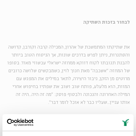
לבחור בזכות השתיקה
את שתיקתו המתמשכת של אהרון, המכילה קרבה וקורבן, קדושה
והסתגרות, ניתן לפרש בדרכים שונות, אך הניסוח הטוב ביותר
להבנת תגובתו לקוח דווקא ממחזה ישראלי עכשווי מאוד. בסופו
של המחזה "אשכבה" מאת חנוך לוין, כשמבקשים שלושה כרובים
מרוטים מן הזקן, גיבור היצירה, לתאר במילים את המפגש עם
המוות, הוא מלעלע, פותח שוב ושוב את שפתיו בחיפוש אחרי
המילה האחרונה והנכונה ולבסוף פוסק: "מה זה היה...היה זה
אותו עניין...שעליו כבר לא אוכל לומר דבר".