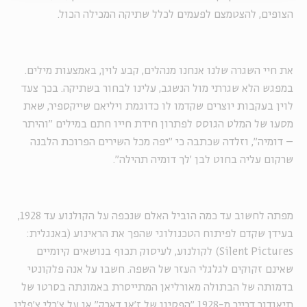
הצופים, להצטמצם לפעמים לכלל שתיקה המכילה הכול.
את חיי השגרה שלנו אנחנו מנהלים, קבע לוין, באמצעות מילים.
במפגש הלא שגרתי מול הנשגב, עלינו לבחור בשתיקה. בכך צעד
לוין בעקבות יוצרים שקדמו לו כדוגמת ויליאם שייקספיר, שאת
מסעו של המלט הגוסס לפתרון חידת חייו חתם במילים "והיתר
– דומיה", וזלדה שכתבה כי "יפה מכל השירים הפרוכת הלבנה
שרקום עליה בחוט לבן 'לך דומיה תהילה".
מפתה לחשוב עד כמה הוביל האלם שנכפה על הקולנוע עד 1928,
בעידן שקדם לפיתוח הטכנולוגי שהפך את הראינוע (באנגלית:
Silent Pictures
) לקולנוע, לעיסוק תכוף בנושאים קיומיים
שאינם זקוקים לגלגלי העזר של השפה. חשבו על אנה פלקונטי
בדמותה של הבתולה מאורליאן המתייסרת באמונתה בסרטו של
תיאודור דרייר מ-1928 "הפסיון של ז'אן דארק" או על צ'רלי צ'פלין