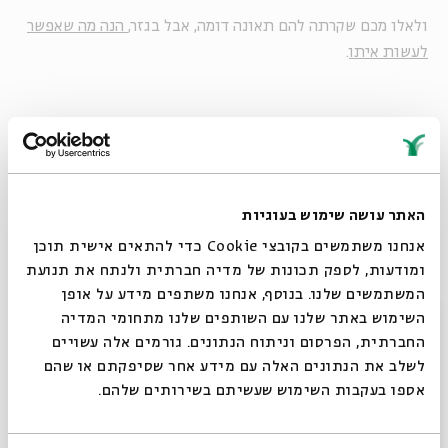
ולאלו מכם שקרתה להם תאונה דומה, אבל בגזר,
הנה מה שאפשר
לעשות איתו
.
ובעצם,
גם עם עוד המון ירקות ומאכלים אחרים.
האתר עושה שימוש בעוגיות
אנחנו משתמשים בקובצי Cookie כדי להתאים אישית תוכן
* * *
ומודעות, לספק תכונות של מדיה חברתית ולנתח את תנועת
המשתמשים שלנו. בנוסף, אנחנו משתפים מידע על אופן
סגור
השימוש באתר שלנו עם השותפים שלנו מתחומי המדיה
ואם אנחנו בתפוחים, הנה רעיון מתוק תרתי משמע: חלה מיוחדת
החברתית, הפרסום וניתוח הנתונים. גורמים אלה עשויים
לראש השנה, יען כי היא... חלת תפוח בדבש!
הנה מתכון שיסביר
לשלב את הנתונים האלה עם מידע אחר שסיפקתם או שהם
לכם שלב אחר שלב איך מכינים
:
אספו בעקבות השימוש שעשיתם בשירותים שלהם.