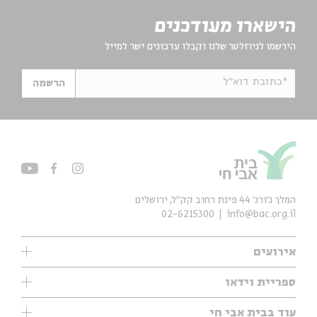
הישארו מעודכנים
הירשמו לניוזלטר שלנו וקבלו עדכונים ישר למייל
*כתובת דוא"ל
הרשמה
המלך ג'ורג' 44 פינת רחוב קק״ל, ירושלים
02-6215300
info@bac.org.il
אירועים
עיון
ספריית וידאו
אנגלית
ילדים
שיעורי בוקר
עוד בבית אבי חי