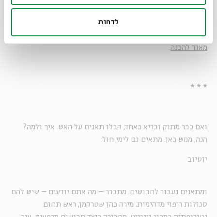
ועוד במחלקת המתוקים: ממתק שמכיל דבש ופירות, כלומר,
הפשרה המושלמת בין הנהייה של הילדים אחרי המתוקים לג'ננה
לדחות
שההורים חוטפים.
זהו פתרון ביניים מושלם, בריא וטעים וקל
מאוד להכנה
.
* * *
ואם כבר מתוק ובריא כאחד, קבלו תאנים על האש. איך ולמה?
הנה, ממש כאן. מתאים גם לימי חול:
יוטיוב
ומתאנים נעבור לחבושים. מתברר – מה אתם יודעים – שיש להם
סגולות ריפוי מדהימות. מירה כהן שטרקמן, ראש תחום