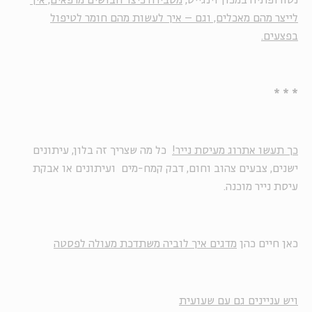
נטורופתיה במכון וינגייט,
מסבירה כיצד חבושים מרפאים, איך
לייצר מהם מאכלים, וגם – איך לעשות מהם חומר לטיפול
בפצעים.
* * *
כך תעשו אתרוג מעיסת נייר!
כל מה שצריך זה בלון, עיתונים
ישנים, צבעים צהוב וחום, דבק קמח-מים ועיתונים או אבקת
עיסת נייר מוכנה.
כאן חיים כהן
מדגים איך לוביה משתדכת מעולה לפסטה
ויש עניינים גם עם שעועית