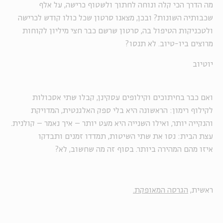
מה הדרך הכי קלה ונוחה לחתוך ולשטוף כרישה, על אלף
שכבותיה השונות? ובכן, מצאנו סרטון שכל כולו קודש לכרישה
ולטכניקות הטיפול בה, סרטון שרשם כבר חצי מיליון לקוחות
מרוצים ביו-טיוב. לא תנסו?
יוטיוב
ואם כבר בחיתוכים וקילופים עסקינן, קבלו שתי אסכולות
לקילוף רימון: הראשונה היא בלי ספק האלגנטית, המדויקת
והנקייה יותר, ואילו השנייה היא מעט יותר – איך נאמר – קולנית.
עצת הבית: נסו את שתי השיטות, תמדדו זמנים ותבדקו
איזו מהם המהירה ביותר. בסוף זה מה שחשוב, לא?
ראשית,
הגרסה המאופקת.