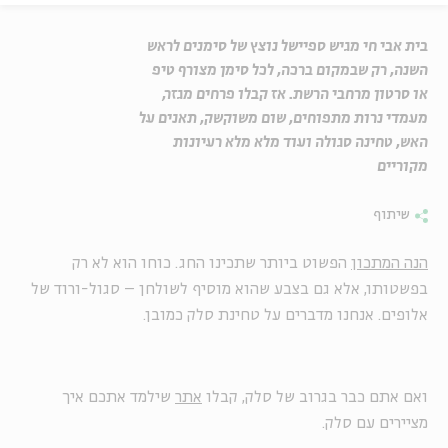
בית אבי חי מגיש ספיישל נוצץ של סימנים לראש
השנה, רק שבמקום ברכה, לכל סימן מצורף טיפ
או סרטון מרחבי הרשת. אז קבלו פרחים מגזר,
מעמדי נרות מתפוחים, שום משוקשק, תאנים על
האש, טחינה סגולה ועוד מלא מלא רעיונות
מקוריים
שיתוף
הנה המתכון
הפשוט ביותר שתכינו החג. כוחו הוא לא רק
בפשטותו, אלא גם בצבע שהוא מוסיף לשולחן – סגול-ורוד של
אלופים. אנחנו מדברים על טחינת סלק כמובן.
ואם אתם כבר בגרוב של סלק, קבלו
אתר
שילמד אתכם איך
מציירים עם סלק.