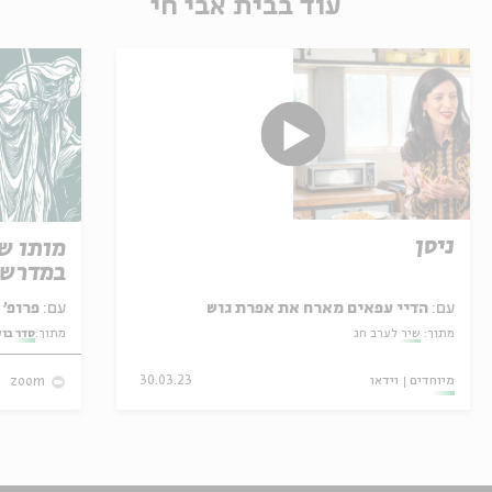
עוד בבית אבי חי
ניסן
מותו ש
במדרש 
עם:
הדיי עפאים מארח את אפרת גוש
עם:
פרופ' אביגדור שנאן
מתוך:
שיר לערב חג
מתוך:
סדר בו
מיוחדים
וידאו
30.03.23
zoom