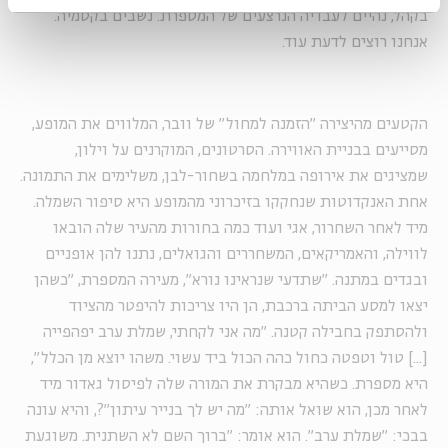
בקהל, נהיים לעבדיה הנרצעים של המספרת. נשבים בקסמיה.
אנחנו רוצים לדעת עוד.
הקטעים מהיצירה "הזמנה למחול" של וובר, המלווים את המופע,
מסייעים בבניית האווירה. הסרטונים, המוקרנים על וילון,
שמציגים את אירופה במלחמה בשחור-לבן, משלימים את התמונה.
אחת האנקדוטות שנחקקו בזיכרוני מהמופע היא סיפור השמלה.
מיד לאחר השחרור, אגי ועוד כמה בחורות מהעיר שלה הובאו
לווילה, והאמריקאים, המשחררים והגואלים, נתנו להן אופניים
ובגדים במתנה. "שתדעי שנראינו נורא", מעירה המספרת, "כשהן
יצאו למסע הביתה ברכבת, הן היו צריכות להיפטר מהציוד
ולהסתפק בחבילה קטנה. "מה אני לקחתי, שמלת ערב יפהפייה
[...] טול וטפטה כחול כהה הכול ביד עשוי. משהו יוצא מן הכלל",
היא מספרת. כשהיא מבקרת את המורה שלה לפיסול גאדור מיד
לאחר מכן, הוא שואל אותה
:
"מה יש לך בנייר עיתון"?, והיא עונה
בבכי: "שמלת ערב". הוא אומר: "ברוך השם לא השתנית. משוגעת