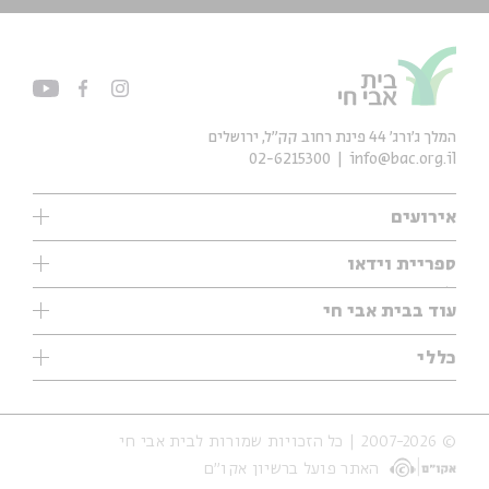
המלך ג'ורג' 44 פינת רחוב קק״ל, ירושלים
02-6215300
info@bac.org.il
אירועים
עיון
ספריית וידאו
אנגלית
ילדים
שיעורי בוקר
עוד בבית אבי חי
מוזיקה
מיוחדים
תערוכות
עיון
כללי
נוער
מיוחדים
מיוחדים
צרו קשר
ספרות ושירה
פודקאסטים מומלצים
ספרות ושירה
אודות
סדרות
כתבות
© 2007-2026 | כל הזכויות שמורות לבית אבי חי
הצהרת נגישות
אירועי עבר
קצה הקרחון
האתר פועל ברשיון אקו״ם
תנאי שימוש והצהרת פרטיות
אירועים בירושלים
על הדרך