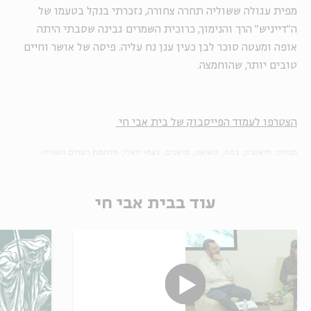
מפית עגולה ששוליה תחרה צחורה, נזכרתי בנקל בטעמו של
ה"דייניש" הרך והנימוך, כרוכית השמרים גבינה שסבתי היתה
אופה ומעטה סוכר לבן כעין ענן נח עליה. פיסה של אושר וחיים
טובים יותר, שהוחמצה.
הצטרפו לעמוד הפייסבוק של בית אבי חי
תגיות:
תיאטרון
במה
השואה
מיצגים
נעמי יואלי
מלחמת העולם השנייה
עוד בבית אבי חי