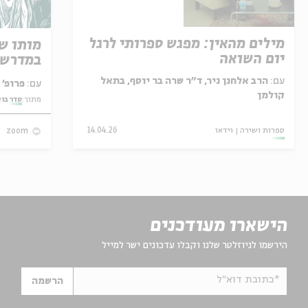
מילים מהאין: מפגש ספרותי לרגל
מותו ש
יום השואה
במדרש 
עם:
הרב אלחנן ניר, ד"ר שרה בר יוסף, בתאל
עם:
פרופ' אביגדור שנאן
קולמן
מתוך:
סדר בו
ספרות ושירה
וידאו
14.04.26
zoom
הישארו מעודכנים
הירשמו לניוזלטר שלנו וקבלו עדכונים ישר למייל
*כתובת דוא"ל
הרשמה