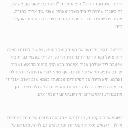
היתה, משוגעת חזרה". היא אומרת: "הוא הבין שאני מביאה את
זה בשביל שיהיה לי ביד משהו שאומר שאני עוד אהיה בחורה,
אישה עם שמלת ערב". כמה תקווה ועוצמה יש בסיפור העקיף
הזה.
היריעה תקצר מלתאר את העומק של המופע, שקשה לכנותו הצגה.
הוא פועל כמו טריגר לזיכרונות ולרגש. הכרתי בעצמי גברת כזו
שישבה ליד שולחן עגול וסיפרה בלא הרף סיפור מקוטע ושבור,
אך גם שופע ומלא יופי ותוגה, אף שמעולם לא היתה לו התחלה
ואמצע. היא חזרה על הסיפורים שגמעתי בצמא שוב ושוב. אולי זו
גם אודה לנשים הללו שיושבות ומספרות על עולם שאבד. הן
מתבגרות, והסיפורים ומה שביניהם ייעלמו אתן.
כשהמאפים הקטנים, הוורניקס - הגרסה המזרח אירופית לעוגיות
מדלן - יוצאים מאחת המגירות ומחולקים גם לקהל, מונחים על