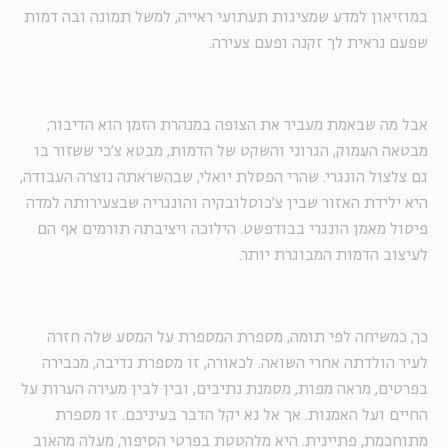
במוזיאון למדע שמציגות תעתועי ראייה, למשל תמונה ובה דמות
שפעם נראית לך זקנה ופעם צעירה.
אבל מה שבאמת מעביר את הצופה במנהרת הזמן הוא הדיבור;
מבטאה העמוק, הגרוני והשקט של הדמות, מבטא צ'כי ששזור בו
גם צלצול הונגרי. שהרי הפסלת יואלי, שבהשראתה נוצרה העבודה,
היא ילידת האזור שבין צ'כוסלובקיה והונגריה שבצעירותה למדה
פיסול מאמן הונגרי בבודפשט. הילוכה ויציבתה תורמים אף הם
לעיצוב הדמות המבוגרת יותר.
כך, כמשיחה לפי תומה, מספרת המספרת על המסע שלה חזרה
לעיר הולדתה אחרי השואה. לכאורה, זו מספרת נדיבה, מכבירה
בפרטים, מראה מפות, מסמנת נתיבים, ובין לבין מעירה הערות על
החיים ועל האמנות. אך אל נא יקל הדבר בעיניכם. זו מספרת
מתוחכמת, פתיינית. היא מלהטטת בפרטי הסיפור, מעלה מהאוב