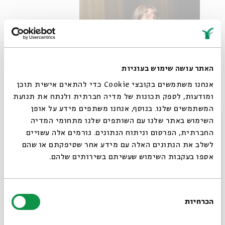
האתר עושה שימוש בעוגיות
אנחנו משתמשים בקובצי Cookie כדי להתאים אישית תוכן
ומודעות, לספק תכונות של מדיה חברתית ולנתח את תנועת
המשתמשים שלנו. בנוסף, אנחנו משתפים מידע על אופן
סגור
השימוש באתר שלנו עם השותפים שלנו מתחומי המדיה
החברתית, הפרסום וניתוח הנתונים. גורמים אלה עשויים
לשלב את הנתונים האלה עם מידע אחר שסיפקתם או שהם
יואלי, מתוך ההצגה (צילום: אורי רובינשטיין)
אספו בעקבות השימוש שעשיתם בשירותים שלהם.
נראה שיואלי מעבירה אותנו את חוויית החיים שלה בצד החמות;
בחירת
המספרת הכל יכולה המכשפת את המילים באותו אופן שבו היא
הכרחיות
הסכמה
שולטת על החומר שממנו היא מפסלת יצורים כבירים. "בכל
רוצים לדעת מה קורה
עבודה באמצע יש נקודה. יש משבר", אומרת אקס חמותי באחד