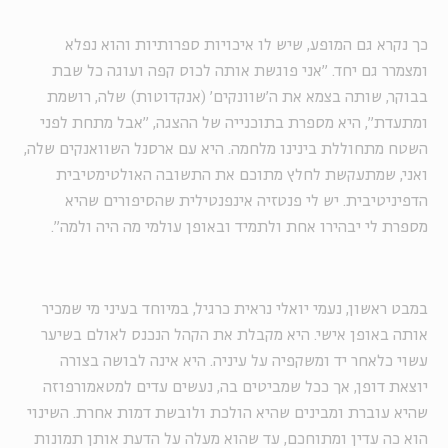
כך נקרא גם המופע, שיש לו איכויות ספרותיות והוא נפלא
ומצמרר גם יחד. "אני פוגשת אותה לכוס קפה ועוגה כל שבת
בבוקר, שותה בצמא את ה'שוונקים' (אנקדוטות) שלה, רושמת
ומתעדת", היא מספרת בתוכנייה של ההצגה, "אבל מתחת לפני
השטח מתחוללת בינינו מלחמה. היא עם ארסנל השוואנקים שלה,
ואני, שמתעקשת לחלץ מתוכם את התשובה האולטימטיבית
הדפיניטיבית. יש לי פנטזיה אינפנטילית שהסיפורים שהיא
מספרת לי יבהירו אחת ולתמיד ובאופן עולמי מה היה ולמה".
במבט ראשון, נעמי יואלי נראית כרגיל, במיוחד בעיני מי שמכיר
אותה באופן אישי. היא מקבלת את הקהל הנכנס לאולם בשיער
עשוי כלאחר יד ומשקפיה על עיניה. היא אינה לבושה בצורה
יוצאת דופן, אך ככל שמביטים בה, נעשים עדים למטאמורפוזה
שהיא עוברת ומבינים שהיא הולכת ולובשת דמות אחרת. השינוי
הוא כה עדין ומתוחכם, עד שהוא מעלה על הדעת אותן תמונות