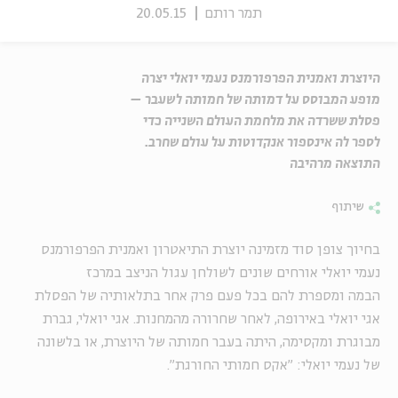
תמר רותם
20.05.15
היוצרת ואמנית הפרפורמנס נעמי יואלי יצרה
מופע המבוסס על דמותה של חמותה לשעבר –
פסלת ששרדה את מלחמת העולם השנייה כדי
לספר לה אינספור אנקדוטות על עולם שחרב.
התוצאה מרהיבה
שיתוף
בחיוך צופן סוד מזמינה יוצרת התיאטרון ואמנית הפרפורמנס
נעמי יואלי אורחים שונים לשולחן עגול הניצב במרכז
הבמה ומספרת להם בכל פעם פרק אחר בתלאותיה של הפסלת
אגי יואלי באירופה, לאחר שחרורה מהמחנות. אגי יואלי, גברת
מבוגרת ומקסימה, היתה בעבר חמותה של היוצרת, או בלשונה
של נעמי יואלי: "אקס חמותי החורגת".