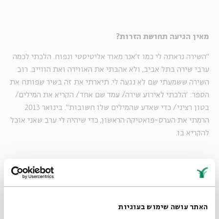
מאין הגיעה תחושת הזרות?
"השירה נראתה לי כמו ז׳אנר מאוד אליטיסטי ונפוח. הלכתי לכמה
ערבי שירה בתל אביב, ולא אהבתי את האווירה ואת הווייב. רוב
השירה ששמעתי שם לא נגעה לי. תיארתי את זה בשיר שפותח את
הספר: 'הלכתי לאירוע שירה/ עמד שם אחד/ הקריא את המילים/
בטון רציני/ כדי שאדע שהמילים שלו חשובות". בינואר 2013
הרמתי את הערס-פואטיקה הראשון, כדי שיהיה לי ערב שאני אוכל
להקריא בו.
"
אני חושבת שירושלים מעמתת אנשים עם מקומות לא
פשוטים שקיימים בעצמם כאינדיבידואלים, וגם את כולנו
כחברה. זה טוב שאנשים לא מרגישים בה תמיד נוח, כי אז
האתר עושה שימוש בעוגיות
יוצאים הדברים המעניינים. במקום שנוח בו הרבה פעמים