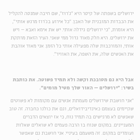
ירושלים בשפתה של קיסר היא "ג׳רוּז", שם חיבה שמנסה להקליל
את הכבדות המובנית של האבן. "כל אירוע בג׳רוז מרגש אותי",
היא אומרת, "כי ירושלים גידלה אותי. יש את אימא ואבא – ויש
את ירושלים. היא חלק מאוד גדול ממי שאני. העיר הזאת מרתקת
אותי, והמורכבות שלה מפעילה אותי כל הזמן. אני מאוד אוהבת
את האנשים שלה, את השפה, את האוויר".
אבל היא גם מסובכת וקשה ולא תמיד פשוטה. את כותבת
בשיר: "ירושלים – האור שלך מטיל מומים".
"אני חושבת שירושלים מעמתת אנשים עם מקומות לא פשוטים
שקיימים בעצמם כאינדיבידואלים, וגם את כולנו כחברה. זה טוב
שאנשים לא מרגישים בה תמיד נוח, כי אז יוצאים הדברים
המעניינים. במקום שנוח בו הרבה פעמים לא שואלים שאלות
ועומדים במקום. זה משעמם בעיניי. אני חושבת גם שאפשר