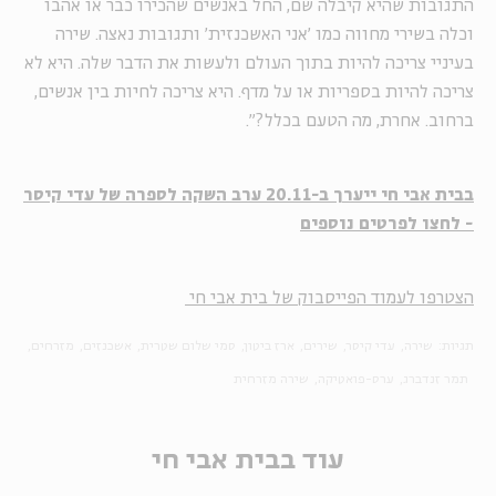
התגובות שהיא קיבלה שם, החל באנשים שהכירו כבר או אהבו
וכלה בשירי מחווה כמו 'אני האשכנזית' ותגובות נאצה. שירה
בעיניי צריכה להיות בתוך העולם ולעשות את הדבר שלה. היא לא
צריכה להיות בספריות או על מדף. היא צריכה לחיות בין אנשים,
ברחוב. אחרת, מה הטעם בכלל?".
בבית אבי חי ייערך ב-20.11 ערב השקה לספרה של עדי קיסר
- לחצו לפרטים נוספים
הצטרפו לעמוד הפייסבוק של בית אבי חי
תגיות:
שירה
עדי קיסר
שירים
ארז ביטון
סמי שלום שטרית
אשכנזים
מזרחים
תמר זנדברג
ערס-פואטיקה
שירה מזרחית
עוד בבית אבי חי