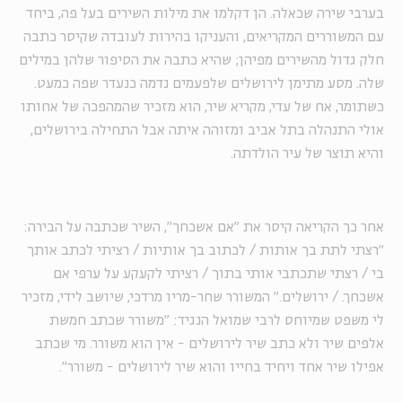
בערבי שירה שכאלה. הן דקלמו את מילות השירים בעל פה, ביחד
עם המשוררים המקריאים, והעניקו בהירות לעובדה שקיסר כתבה
חלק גדול מהשירים מפיהן; שהיא כתבה את הסיפור שלהן במילים
שלה. מסע מתימן לירושלים שלפעמים נדמה כנעדר שפה כמעט.
כשתומר, אח של עדי, מקריא שיר, הוא מזכיר שהמהפכה של אחותו
אולי התנהלה בתל אביב ומזוהה איתה אבל התחילה בירושלים,
והיא תוצר של עיר הולדתה.
אחר כך הקריאה קיסר את "אם אשכחך", השיר שכתבה על הבירה:
"רצתי לתת בך אותות / לכתוב בך אותיות / רציתי לכתב אותך
בי / רצתי שתכתבי אותי בתוך / רציתי לקעקע על ערפי אם
אשכחך. / ירושלים." המשורר שחר-מריו מרדכי, שיושב לידי, מזכיר
לי משפט שמיוחס לרבי שמואל הנגיד: "משורר שכתב חמשת
אלפים שיר ולא כתב שיר לירושלים - אין הוא משורר. מי שכתב
אפילו שיר אחד ויחיד בחייו והוא שיר לירושלים - משורר".