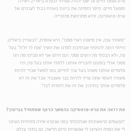
פרס מפעל חיים על שם יהודה עמיחי ובפרס ביאליק לשירה
ומפעל חיים.‏ קיסר הזמינה את ביטון כאורח כבוד לערבים של
ערס-פואטיקה, והיא מתרגשת מהזכייה.
"משורר ענק. אין מישהו ראוי ממנו", היא אומרת, "ובעניין ביאליק,
הייתי רוצה להוסיף שבתיכון למדנו את השיר 'צנח לו זלזל' בעל
פה, ולא הבנתי מה רוצים ממני, וגם היום אני לא מבינה מה רצו
ממני. אולי במקום להכריח אותנו ללמוד אותו בעל פה, היו
מלמדים אותנו משהו בעל ערך לחיים, כמו למשל שכדי להיות
משורר לאומי אתה צריך להיות גבר אשכנזי. אבל את זה לא
מלמדים אותך בתיכון. את זה את לומדת לבד".
את רואה את ערס-פואטיקה כהמשך הרצף שמתחיל בביטון?
"הפעמים הראשונות שנתקלתי במה שנקרא שירה מזרחית העיפו
לי את המוח והציעו לי אפשרות קיום חדשה; גם בתוך עולם