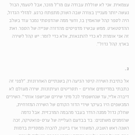
עצמאית. אני לא שוללת עבודה עם מו״ל מוכר, אבל לטעמי, הכול
נעשה יותר מעניין בצורה שבה השוק מתפתח כרגע. למזלי הגדול,
היה לספר קהל שהאמין בו, וחצי ממה שהדפסתי נמכר עוד בשלב
ההדסטארט. ממש עכשיו מדפיסים מהדורה שנייה של הספר. ואת
זה אני אומרת לא כדי להתגאות, אלא כדי לומר: יש קהל לשירה
בארץ. קהל גדול".
ג.
אל כתיבת השירה קיסר הגיעה רק בשנתיים האחרונות. "לפני זה
כתבתי במדיומים אחרים - תסריטים ועיתונות. שירה מעולם לא
דיברה אליי, עד שנחשפתי לכל מיני שירים שכישפו אותי". השירים
המכשפים היו בעיקר שירי הדור הקודם של השירה המזרחית,
שחלק גדול ממנה הודר בעבר מהבמה המרכזית. אבל נדמה
שהזמנים משתנים: בד בבדעם העלייה של ערס-פואטיקה, זכה
השנה ראש השבט, המשורר ארז ביטון, להכרה ממסדית בדמות