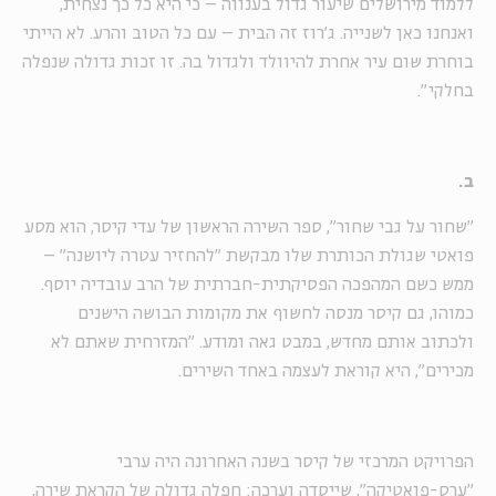
ללמוד מירושלים שיעור גדול בענווה – כי היא כל כך נצחית,
ואנחנו כאן לשנייה. ג׳רוז זה הבית – עם כל הטוב והרע. לא הייתי
בוחרת שום עיר אחרת להיוולד ולגדול בה. זו זכות גדולה שנפלה
בחלקי".
ב.
"שחור על גבי שחור", ספר השירה הראשון של עדי קיסר, הוא מסע
פואטי שגולת הכותרת שלו מבקשת "להחזיר עטרה ליושנה" –
ממש כשם המהפכה הפסיקתית-חברתית של הרב עובדיה יוסף.
כמוהו, גם קיסר מנסה לחשוף את מקומות הבושה הישנים
ולכתוב אותם מחדש, במבט גאה ומודע. "המזרחית שאתם לא
מכירים", היא קוראת לעצמה באחד השירים.
הפרויקט המרכזי של קיסר בשנה האחרונה היה ערבי
"ערס-פואטיקה", שייסדה וערכה: חפלה גדולה של הקראת שירה,