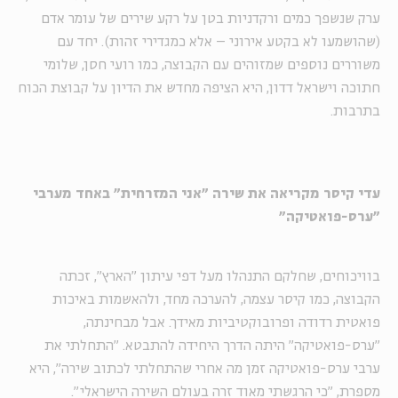
ערק שנשפך כמים ורקדניות בטן על רקע שירים של עומר אדם
(שהושמעו לא בקטע אירוני – אלא כמגדירי זהות). יחד עם
משוררים נוספים שמזוהים עם הקבוצה, כמו רועי חסן, שלומי
חתוכה וישראל דדון, היא הציפה מחדש את הדיון על קבוצת הכוח
בתרבות.
עדי קיסר מקריאה את שירה "אני המזרחית" באחד מערבי
"ערס-פואטיקה"
בוויכוחים, שחלקם התנהלו מעל דפי עיתון "הארץ", זכתה
הקבוצה, כמו קיסר עצמה, להערכה מחד, ולהאשמות באיכות
פואטית רדודה ופרובוקטיביות מאידך. אבל מבחינתה,
"ערס-פואטיקה" היתה הדרך היחידה להתבטא. "התחלתי את
ערבי ערס-פואטיקה זמן מה אחרי שהתחלתי לכתוב שירה", היא
מספרת, "כי הרגשתי מאוד זרה בעולם השירה הישראלי".