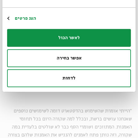
מוכרת, בחרתם לפנות לקהילה ולממן את הוצאת הספר
דרך רכישה מוקדמת באתר הדסטארט (בשיתוף עם גרילה
תרבות).
הרשמה
הצג פרטים
"ההחלטה להוציא ספר דרך מימון המונים בהחלט נבעה מתוך
הבנה שערס-פואטיקה יצרה קהילה מספיק גדולה שמאפשרת
לאשר הכול
עבודה בפלטפורמה הזאת. האמת היא שזמן קצר אחרי שהשירים
שלי התחילו להתפרסם, אנשים שאלו מתי ייצא הספר. כשהרגשתי
אפשר בחירה
שהגיע הזמן, שקלתי כל מיני אופציות, ולהוציא בגרילה תרבות
במימון המונים נראתה לי האופציה הכי טובה. מצד אחד, הוצאה
עצמית זה המון עבודה, אבל מצד שני, זה חופש ועצמאות. אתה
לדחות
לא עובר דרך ביורוקרטיה ומערכות גדולות של הוצאות לאור.
"הייתי אומרת שהשימוש בהדסטארט דומה לשימושים נוספים
שאנחנו עושים ברשת, ובכלל למה שקורה היום בכל תחומי
האמנות. המתווכים ושומרי הסף כבר לא שולטים בלעדית במה
שקורה, וזה נותן פתח לאמנים להנגיש את האמנות שלהם בצורה