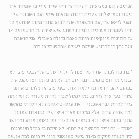
הכתיבה וגם במציאות. השירה של ויקי שירן, מירי בן שמחון, ארז
ביטון וסמי שלום שטרית דיברה פתאום איתי ועם השכונה שלי
ומעל לראש שלי, עם המשפחה שלי. לבוא מתוך מקום שנחשף כל
חייו לספרות מערבית ולגלות לפתע שיש שירה על הקטמונים או
על חתונות מרוקאיות היתה כאפה גדולה בשבילי. אני חושבת
שזה נתן לי להרגיש שייכת לעולם שהרגשתי בו זרה.
"
בתיכון למדנו את השיר 'צנח לו זלזל' של ביאליק בעל פה, ולא
הבנתי מה רוצים ממני, וגם היום אני לא מבינה מה רצו ממני. אולי
במקום להכריח אותנו ללמוד אותו בעל פה, היו מלמדים אותנו
משהו בעל ערך לחיים, כמו למשל שכדי להיות משורר לאומי אתה
צריך להיות גבר אשכנזי
"
"את ערס-פואטיקה לא ייסדתי כהמשך
למה שהיה קודם, אלא ממקום מאוד אישי שלי, כבנאדם שפועל
מתוך מקום אישי ולא בגרפים או בצירי זמן באופן מודע ומחושב
ואומר – זה יהיה ההמשך של ההוא. לא היתה בי בכלל היומרנות
הזו. הגעתי ממקום מאוד אישי, ספונטני. ברור לי היום למה אנשים