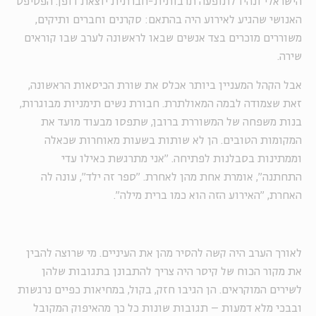
הישראלי ונהיו לתופעה תרבותית-חברתית יוצאת דופן. הפסיפס
האנושי שהגיע לאירוע היה בהתאם: סקרנים וחברים ותיקים,
משוררים מוכרים בצד אנשים שבאו לראשונה לערב שבו קוראים
שירה.
אבל הקהל המעניין ביותר אכלס את שורת הכיסאות הראשונה,
זאת שצמודה לבמה המאולתרת. חבורת נשים תימניות מבוגרות,
בנות משפחה של המשוררת ברובן, שתפסו מבעוד מועד את
המקומות הטובים. הן לא שותות בשעות מאוחרות שכאלה
וממתינות בסבלנות לפתיחה. "אני מתרגשת כאילו עדי
התחתנה", אומרת אחת מהן לאחרת. "ספר זה ילד", עונה לה
האחרת, "האירוע הזה הוא כמו ברית מילה".
לאורך הערב היה קשה להסיר מהן את העיניים. מי שרוצה להבין
את מקור הכוח של קיסר היה צריך להתבונן בתגובות שלהן
לשירים המוקראים. הן הגיבו חזק, בקול, במחיאות כפיים נרגשות
ובבכי מלא דמעות – תגובות שונות כל כך מהאיפוק המקובל