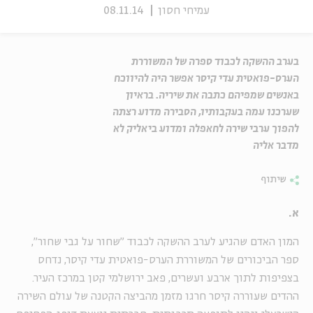
עמיחי חסון
08.11.14
בערב ההשקה לכבוד ספרה של המשוררת
הערס-פואטית עדי קיסר אפשר היה להיווכח
באנשים שמפיהם כתבה את שיריה. בראיון
שערכנו עמה בעקבותיו, הסבירה מדוע רצתה
להפוך ערבי שירה לחאפלה ומדוע ביאליק לא
מדבר אליה
שיתוף
א.
המון האדם שהגיע לערב ההשקה לכבוד "שחור על גבי שחור",
ספר הביכורים של המשוררת הערס-פואטית עדי קיסר, נדחס
בצפיפות לתוך ארבע ועשרים, פאב ירושלמי קטן במרכז העיר.
ההדים שעוררה קיסר חרגו מזמן מהביצה הקטנה של עולם השירה