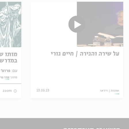
על שירה והגירה | חיים גורי
מותו ש
במדרש 
עם:
פרופ' אביגדור שנאן
מתוך:
סדר בו
שונות
וידאו
19.06.19
zoom