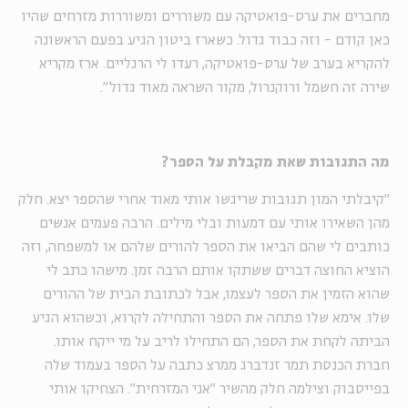
מחברים את ערס-פואטיקה עם משוררים ומשוררות מזרחים שהיו
כאן קודם - וזה כבוד גדול. כשארז ביטון הגיע בפעם הראשונה
להקריא בערב של ערס-פואטיקה, רעדו לי הרגליים. ארז מקריא
שירה זה חשמל ורוקנרול, מקור השראה מאוד גדול".
מה התגובות שאת מקבלת על הספר?
"קיבלתי המון תגובות שריגשו אותי מאוד אחרי שהספר יצא. חלק
מהן השאירו אותי עם דמעות ובלי מילים. הרבה פעמים אנשים
כותבים לי שהם הביאו את הספר להורים שלהם או למשפחה, וזה
הוציא החוצה דברים ששתקו אותם הרבה זמן. מישהו כתב לי
שהוא הזמין את הספר לעצמו, אבל לכתובת הבית של ההורים
שלו. אימא שלו פתחה את הספר והתחילה לקרוא, וכשהוא הגיע
הביתה לקחת את הספר, הם התחילו לריב על מי ייקח אותו.
חברת הכנסת תמר זנדברג ממרצ כתבה על הספר בעמוד שלה
בפייסבוק וצילמה חלק מהשיר ״אני המזרחית״. הצחיקו אותי