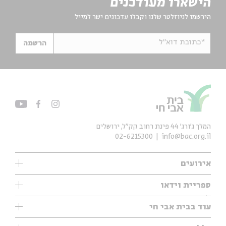
הישארו מעודכנים
הירשמו לניוזלטר שלנו וקבלו עדכונים ישר למייל
*כתובת דוא"ל
הרשמה
המלך ג'ורג' 44 פינת רחוב קק״ל, ירושלים
02-6215300
info@bac.org.il
אירועים
עיון
ספריית וידאו
אנגלית
ילדים
שיעורי בוקר
עוד בבית אבי חי
מוזיקה
מיוחדים
תערוכות
עיון