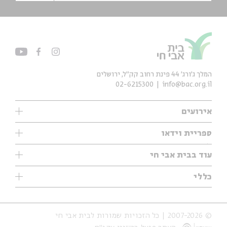
המלך ג'ורג' 44 פינת רחוב קק״ל, ירושלים
02-6215300
info@bac.org.il
אירועים
עיון
ספריית וידאו
אנגלית
ילדים
שיעורי בוקר
עוד בבית אבי חי
מוזיקה
מיוחדים
תערוכות
עיון
כללי
נוער
מיוחדים
מיוחדים
צרו קשר
ספרות ושירה
פודקאסטים מומלצים
ספרות ושירה
אודות
סדרות
כתבות
© 2007-2026 | כל הזכויות שמורות לבית אבי חי
הצהרת נגישות
אירועי עבר
קצה הקרחון