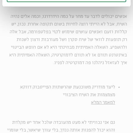
אנשים יכולים לדבר עד מחר על כמה הידרדרנו, וכמה אלים נהיה
השיח, אבל לא הייתי רוצה לחיות בשום תקופה אחרת. נכון, יש
קללות וזעם ואנשים עושים שימוש לקוי בפלטפורמה, אבל אלה
רק תופעות לוואי של שיח סקרן ושל מעורבות ורצון לשנות
ולהשפיע. השאלה האמיתית מבחינתי היא לא אם חופש הביטוי
באינטרנט תורם או לא תורם לדמוקרטיה; השאלה האמיתית היא
איך לעזאזל ניהלנו פה דמוקרטיה לפניו.
ליעד מודריק משוכנעת שהרשתות הפייסבוק דווקא
מצמצמות את השיח הציבורי
למאמר המלא
גם אני נכוויתי לא מעט מהעובדה שלכל אחד יש מקלדת
והוא יכול להפנות אותה נגדך, בלי עורך שיאשר, בלי שומרי