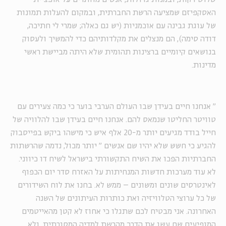
האסקפיזם שמציעה הרשת החברתית, ובמקום להעלות תמונות
של עוגת גבינה עם אוכמניות (יש גם כאלה; שמרי לי חתיכה,
דודה סימה), הם מנצלים את מקלדותיהם כדי להמשיך ולעסוק
בנושאים קיומיים ברצינות תהומית שלא היתה מביישת ראשי
מדינות.
"
אנחנו חיים בעידן שבו העולם הערבי בוער כי כמה צעירים עם
טוויטר החליטו שנמאס להם. אנחנו חיים בעידן שבו להלוויה של
חייל בודד מגיעים יותר מ-20 אלף איש כי מישהו ביקש בפייסבוק
להגיע כי חשש שלא יהיו שם אנשים
"
יותר מכול, נדמה שהרשתות
החברתיות הפכו את השיח התקשורתי בישראל לשיח דו כיווני.
לא עוד מערכות חדשות המנחיתות על האזרח סדר יום הכפוף
לאינטרסים שונים ומשונים – ממש לא. בחנו את לוח השידורים
של כל ערוצי הטלוויזיה ואת כותרות העיתונים של השנה
האחרונה. אני מבטיח לכם שתגלו כי אחוז לא קטן מהאייטמים
המופיעים שם עשו את הדרך מהרשת למדיה המסורתית, ולא