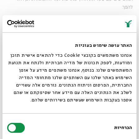
להפך.
אז נכון, בעבר – בתקופה שבה כדי להגיב על כתבה
בטלוויזיה או בעיתון, היית צריך לגשת לסניף הדואר
האתר עושה שימוש בעוגיות
הקרוב לביתך, לקנות מעטפה ובול ולכתוב מכתב מפורט
אנחנו משתמשים בקובצי Cookie כדי להתאים אישית תוכן
המציג את טענותיך למדור "מכתבים למערכת" – נתקלנו
ומודעות, לספק תכונות של מדיה חברתית ולנתח את תנועת
בפחות
קללות וגידופים
. אבל האם אנחנו באמת יכולים
המשתמשים שלנו. בנוסף, אנחנו משתפים מידע על אופן
להגיד שהשיח אז היה פחות אלים? ממש לא בטוח. מה
סגור
השימוש באתר שלנו עם השותפים שלנו מתחומי המדיה
שאנו כן יכולים להגיד זה שלא היה ממש שיח.
החברתית, הפרסום וניתוח הנתונים. גורמים אלה עשויים
לשלב את הנתונים האלה עם מידע אחר שסיפקתם או שהם
אספו בעקבות השימוש שעשיתם בשירותים שלהם.
בחירת
הכרחיות
הסכמה
רוצים לדעת מה קורה