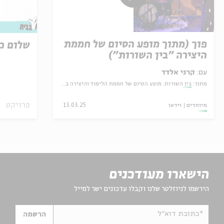
פוך (מתוך מופע הסיום של חממת
שלום כי
היצירה "בין השורות")
עם:
קרני אלדד
מתוך:
בין השורות: מופע הסיום של חממת הלימוד והיצירה בעין הסערה
פרויקט
מיוחדים
וידאו
13.03.25
הישארו מעודכנים
הירשמו לניוזלטר שלנו וקבלו עדכונים ישר למייל
*כתובת דוא"ל
הרשמה