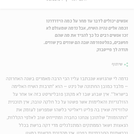
אנשים יכולים לדבר עד מחר על כמה הידרדרנו
וכמה אלים נהיה השיח, אבל נדמה שמעולם לא
זכו אנשים רבים כל כך להגיד את מה שהם
חושבים, בפלטפורמה שבה הם שווים בין שווים.
תודה לך פייסבוק
שיתוף
נדמה לי שהנושא שנכתבו עליו הכי הרבה מאמרים בשנה האחרונה
– מלבד כמובן החתונה של נינט – הוא "תרבות השיח האלימה
בישראל". אין שבוע שבו לא מקונן פובליציסט כזה או אחר על
הוולגריות והאלימות אשר פשטו על כל חלקה טובה; אין תוכנית
טלוויזיה שאין בה פליט ריאליטי כלשהו שמפרשן לעומק את
"התהומות" שלתוכן צנחנו כחברה ומתייחס שוב לאלפי הקללות,
הנאצות ושאר הממתקים המתגלגלים מדי דקה ברשת בכלל
וברשתות החברתיות בפרט. אין מהדורת חדשות כמעט