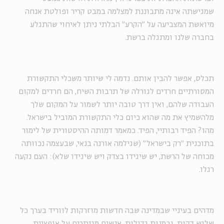
שמגישתה אינה מתבוננת למצלמה במבט קריר ופולטת אנחה
מיואשת המצביעה על "הקרע" הבלתי ניתן לאיחוי שהתגלע
בחברה שלנו ומתגלה ברשת.
תכלס, אפשר להבין אותם. נדמה לי שיותר משכלי התקשורת
המסורתיים חרדים לגורלה של תרבות השיח, הם חרדים למקום
העבודה שלהם, ואין דרך טובה יותר לשמור על המקום שלך
מלהשמיץ את מה שהוא כיום כלי התקשורת המוביל בישראל.
מהו? הפיד רבותיי, הפיד. כמאמר דמותה ההיסטורית של לימור
בתוכנית "רק בישראל" (שגילמה אורנה בנאי, שבעצמה נכוותה
מכוחה של הרשת, יש שיגידו בצדק ויש שיגידו שלא): העם נקעה
רגלו.
מדהים בעיניי שבמדינה שבה חדשות מוזרקות לווריד בערך כל
שלוש דקות, ובמנות גדולות, אנשים מוותרים על אופציית