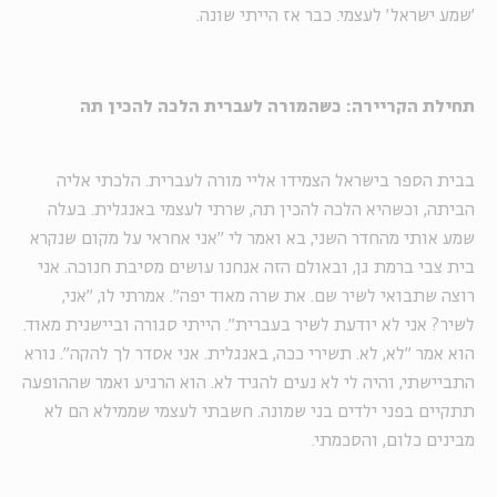
'שמע ישראל' לעצמי. כבר אז הייתי שונה.
תחילת הקריירה: כשהמורה לעברית הלכה להכין תה
בבית הספר בישראל הצמידו אליי מורה לעברית. הלכתי אליה
הביתה, וכשהיא הלכה להכין תה, שרתי לעצמי באנגלית. בעלה
שמע אותי מהחדר השני, בא ואמר לי "אני אחראי על מקום שנקרא
בית צבי ברמת גן, ובאולם הזה אנחנו עושים מסיבת חנוכה. אני
רוצה שתבואי לשיר שם. את שרה מאוד יפה". אמרתי לו, "אני,
לשיר? אני לא יודעת לשיר בעברית". הייתי סגורה וביישנית מאוד.
הוא אמר "לא, לא. תשירי ככה, באנגלית. אני אסדר לך להקה". נורא
התביישתי, והיה לי לא נעים להגיד לא. הוא הרגיע ואמר שההופעה
תתקיים בפני ילדים בני שמונה. חשבתי לעצמי שממילא הם לא
מבינים כלום, והסכמתי.