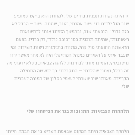
זו היתה נקודת תפנית בחיים שלי. למחרת הוא ביקש שאופיע
שוב מול ילדים בני עשר. אמרתי, "טוב, שמונה, עשר – הבדל לא
כזה גדול". הופעתי שוב, ובהמשך הזמינו אותי ל"תשואות
ראשונות", שהיתה תוכנית כמו "כוכב נולד", רק ברדיו. בפעם
הראשונה הופעתי מול קהל, מתווה בתזמורת רשות השידור, ומי
שעבד איתי על השירים כמנהל המוזיקלי היה לא אחר מאשר ירון
גרשובסקי. הזמינו אותי לבחינות ללהקה צבאית, כשלא ידעתי מה
זה בכלל, ואחרי שהלכתי – התקבלתי. כך למעשה התחילה
הקריירה, מאותו שיר ששרתי לעצמי בסלון של המורה לעברית
שלי.
הלהקות הצבאיות: התגובות בנו את הביטחון שלי
הלהקה הצבאית היתה המקום שבאמת השריש בי את הבמה. הייתי