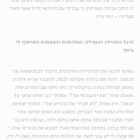
גם לא קיבל את החשיפה שהיה מקבל אם היה נעשה באופן אחר.
זו היתה עבודה מעניינת, כי עבדתי עם מוזיקאי גדול שאני מאוד
מעריכה – יוסי פיין.
היכל התהילה והנפילה: החלומות והעצמות התרסקו לי
ביחד
כשרצו לסגור את הטלוויזיה החינוכית, הלכתי לכנס שמחה על
הכוונה. היתה שם בחורה שעלתה לבמה, והתברר שהיא אילנית
באומן, מנהלת בכירה בניקולודיון. היא היתה עם ההורים שלה
ושאלה אותי, "את יודעת מי אני?". אמרתי "כן, ראיתי אותך על
הבמה". היא אמרה, "לא, תכירי את ההורים שלי". התברר שאימא
שלה היא המורה שלי לעברית, והאבא הוא האדם שדחף אותי
לשיר. מתברר שבזמנו אותה אישה היתה ילדה, ועכשיו היא כבר
מנהלת בכירה בתחום. התרגשתי מאוד לפגוש את ההורים שלה.
"
מה שקרה לי לא עבר לנצח. אני הולכת היום בזהירות, קשה לי, ורק