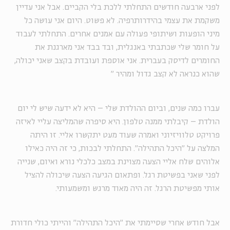
לפני ארבעה חודשים התחלתי ללכת בלי הקביים. אבל אני עדיין
משקמת את עצמי בהידרותרפיה. לא פשוט. היום אני עושה כל
מיני הופעות ושיתופי פעולה עם אמנים אחרים. התחלתי לעבוד
על חומר שלי שכתבתי באנגלית, ובד בבד אני מארגנת את
החומרים לדיסק בעברית. אני אוספת ועובדת בקצב שאני יכולה,
שהוא כנראה לא קצב גדול ומהיר
"
עברו כמה שנים, וביום ההולדת שלי – היא לא ידעה שיש לי יום
הולדת – קיבלתי ממנה טלפון. היא סיפרה שהמליצה עליי לאיזה
פרויקט טלוויזיוני ואמרה שעוד מעט יתקשרו אליי. זו היתה
המלצה על "היכל התהילה". התחלתי לבכות, כי זה היה כאילו
אלוהים שלח אליי הצעה מצוינת במצב כלכלי נורא ואיום, שנייה
לפני שאני בפשיטת רגל. ופתאום הגיעה הצעה שיכולה להציל
אותי מפשיטת הרגל. זה היה מאוד מרגש ומשמעותי.
אבל חודש אחרי שסיימתי את "היכל התהילה" והייתי כולי חדורת