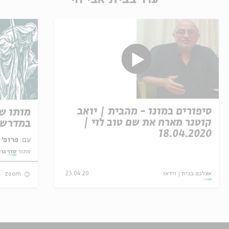
סיפורים במונו - מהבית | יואב
מותו ש
קוטנר מארח את שם טוב לוי |
במדרש 
18.04.2020
עם:
פרופ' אביגדור שנאן
מתוך:
סדר בו
אצלכם בבית
וידאו
23.04.20
zoom