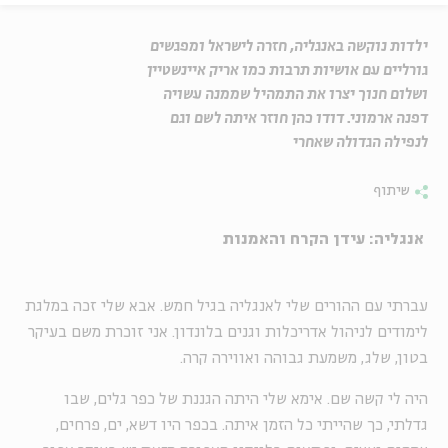
ילדות נוקשה באנגליה, חזרה לישראל ומפגשים
גורליים עם אושיות תרבות כמו אריק איינשטיין
ושלום חנוך יצרו את התמהיל שממנה עשויה
דפנה ארמוני. דודו כהן חוזר איתה לשם וגם
לנפילה הגדולה שאחרי
שיתוף
אנגליה: עידן הקרח והאמנות
עברתי עם ההורים שלי לאנגליה בגיל חמש. אבא שלי זכה במלגת
לימודים לניהול אדריכלות וגנים בלונדון. אני זוכרת משם בעיקר
בטון, שלג, משמעת גבוהה ואווירה קרה.
היה לי קשה שם. אימא שלי היתה הגננת של כפר גלים, שבו
גדלתי, כך שהייתי כל הזמן איתה. בכפר היו דשא, ים, פרחים,