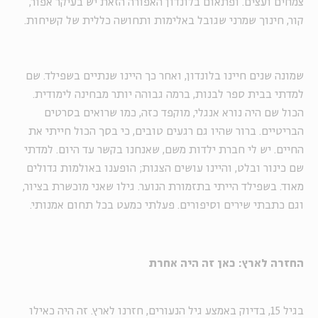
צמחים ועצים. ופתאום בלונדון האפורה הזאת יש בעיקר אפור,
קור, חינוך שמרני שגובל באלימות ותחושה כללית של קשיחות.
שמונה שנים חיינו בלונדון, ואחר כך היינו שנתיים בשפילד. שם
למדתי בבית ספר לבנות, ברמה גבוהה יותר מבחינה לימודית.
הכול שם היה נורא אנגלי, מוקפד כזה, כמו שרואים בסרטים
הבריטיים. ברור שהיו גם רגעים טובים, כי בסך הכול חייתי את
החיים. יש לי חברת ילדות משם, שאנחנו בקשר עד היום. למדתי
שם כינור ובלט, והיינו עושים הצגות; הופענו באולמות גדולים
מאוד. בשפילד הייתי בתזמורת הנוער. גילו שאני מוכשרת בציור,
וגם כתבתי שירים וסיפורים. פעלתי כמעט בכל תחום אמנותי.
החזרה לארץ: כאן זה היה אחרת
בגיל 15, בדיוק באמצע גיל הנעורים, חזרנו לארץ. זה היה כאילו