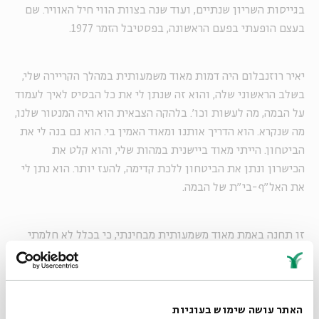
בגייסות השריון שנתיים, ועוד שנה בצוות הווי חיל האוויר. שם
בעצם הופעתי בפעם הראשונה, בפסטיבל הזמר 1977.
יאיר רוזנבלום היה דמות מאוד משמעותית במהלך הקריירה שלי,
בשלב הראשוני שלה, והוא זה שנתן לי את כל הבסיס לאיך לעמוד
על הבמה, מה לעשות וכו'. בלהקה הצבאית הוא היה המנטור שלנו,
מה שנקרא. הוא הדריך אותנו ומאוד האמין בי. הוא גם בנה לי את
הביטחון. הייתי מאוד ביישנית במהות שלי, והוא קלט את
הכישרון ונתן את הביטחון ללכת קדימה, להעז יותר. הוא נתן לי
את האל"ף-בי"ת של הבמה.
זו תחנה באמת מאוד משמעותית מבחינתי, כי בכלל לא חלמתי
להיות זמרת. לא רציתי להיות מפורסמת. זו לא היתה בכלל מטרה.
זה פשוט גדל עליי וקרה. מהרגע שכבר התקבלתי, זה פשוט צמח.
כשראיתי את התגובות של האנשים, הביטחון פשוט נבנה אצלי.
האתר עושה שימוש בעוגיות