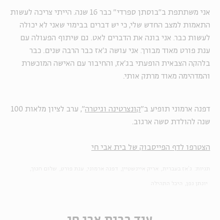
אני משתתפת ב"בוסתן ספרדי" כבר 16 שנה. הייתי צריכה לעשות
התאמות למצב החדש שלי, כי יש דברים בבימוי שאני לא יכולה
לעשות כבר. אני בונה את הדברים לאט. גם שיתוף הפעולה עם
ענת פורט מאוד מבורך. אני עושה ג'אז כבר הרבה שנים. כבר
בלהקה הצבאית הופעתי בג'אז, והחיבור עם האישה המוכשרת
והמדהימה מאוד מרתק אותי.
דפנה ארמוני תופיע ב"
קונצרטינה וגיטרה
", ערב לציון מלאות 100
שנה להולדת סשה ארגוב.
הצטרפו לדף הפייסבוק של בית אבי חי
תגיות:
ג'אז בעברית
אריק איינשטיין
דפנה ארמוני
ענת פורט
שלום חנוך
יונתן גפן
היכל התהילה
עוד בבית אבי חי