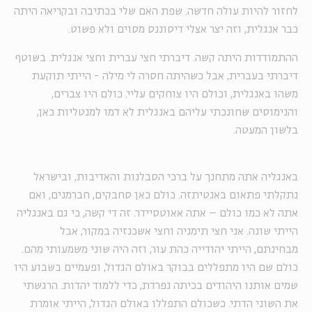
לחזור להיות עולה חדשה. שפת האם שלי בכתיבה ובקריאה היתה
כבר אנגלית, וזה יצר אצלי דיסוננס מסוים ולא פשוט.
ההתמודדות היתה קשה. דיברתי חצי עברית וחצי אנגלית. בשוטף
דיברתי בעברית, אבל כשהיתה חסרה לי מילה - הייתי תוקעת
משהו באנגלית, וכולם היו צוחקים עליי. כולם היו צברים,
והנימוסים שחונכתי עליהם באנגלית לא דמו למנטליות כאן,
בלשון המעטה.
באנגליה אתה מתחנך על ברכי הסבלנות והאדיבות, ובישראל
נתקלתי פתאום באנטיתזה. כולם כאן סחבקים, חברמנים, ואם
אתה לא כמו כולם – אתה אאוטסיידר. זה די קשה, כי גם באנגליה
הייתי שונה. אני חצי תימניה וחצי אשכנזיה במקור, אבל
מבחינתם, הייתי יהודייה כהת עור, וזה היה שוני משמעותי מהם.
כולם שם היו מתפללים בבוקר באולם הגדול, ופעמיים בשבוע היו
שמים אותנו היהודים בכיתה נפרדת, כדי ללמוד יהדות. הרגשתי
את השוני הדתי. כשכולם התפללו באולם הגדול, הייתי אומרת