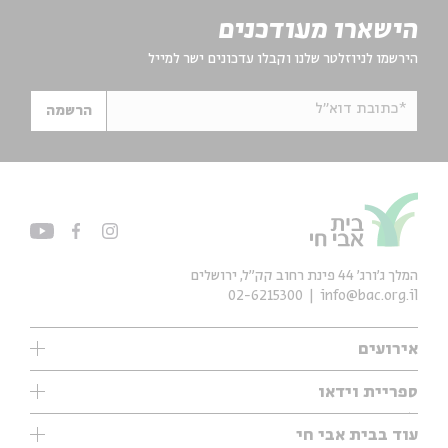
הישארו מעודכנים
הירשמו לניוזלטר שלנו וקבלו עדכונים ישר למייל
*כתובת דוא"ל
הרשמה
המלך ג'ורג' 44 פינת רחוב קק״ל, ירושלים
02-6215300
info@bac.org.il
אירועים
עיון
ספריית וידאו
אנגלית
ילדים
שיעורי בוקר
עוד בבית אבי חי
מוזיקה