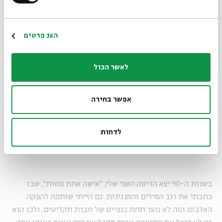
במשך שנה וחצי הופעתי ב"חתונה לבנה" של שלום וב"חמוש
הרשמה
הצג פרטים
במשקפיים" של אריק, שגם נתן לי לבצע שיר שכתבתי כיוצרת –
"ספק ילדה ספק אישה". אני זוכרת שבסיום אחת ההופעות, יונתן
גפן בא אליי ואמר לי שהוא כל כך נהנה מהשיר הזה. בשבילי זה
לאשר הכול
היה סוג של גושפנקא, אישור שאני יכולה לכתוב.
אפשר בחירה
בהמשך שלום כתב לי את כל תקליט הסולו הראשון שלי, "דפנה
ארמוני", שבו נמצאים כל השלגרים שלי. עד היום אנשים עוצרים
לדחות
אותי ברחוב כדי לספר לי איך השירים ליוו אותם במהלך החיים.
אין לזה סוף.
בשנות ה-90 יצא הדיסק השני שלי, "אישה אחת פחות", שבו
כתבתי את רוב המילים והמנגינות. גם הייתי שותפה להפקה.
האלבום הזה לא נוצר תחת כנפיים של חברת תקליטים, ולכן הוא