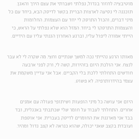
מוטיבציה לחזור בגדול, נפלתי ושברתי את עצם הירך והאגן.
תוכננה לי נסיעה לארצות הברית בקשר לדיסק הבא, ביחד עם כל
מיני דברים, והכול התרסק לי יחד עם העצמות. החלומות
והעצמות התרסקו לי ביחד. המזל הוא שלא נפלתי על הראש, כי
הייתי אמורה ליפול עליו, וברגע האחרון הגנתי עליו עם הידיים.
מאותו הרגע נהייתי נכה למשך שנתיים וחצי. מה שקרה לי לא עבר
לנצח. אני הולכת היום בזהירות, קשה לי, ורק לפני ארבעה
חודשים התחלתי ללכת בלי הקביים. אבל אני עדיין משקמת את
עצמי בהידרותרפיה. לא פשוט.
היום אני עושה כל מיני הופעות ושיתופי פעולה עם אמנים
אחרים. התחלתי לעבוד על חומר שלי שכתבתי באנגלית, ובד
בבד אני מארגנת את החומרים לדיסק בעברית. אני אוספת
ועובדת בקצב שאני יכולה, שהוא כנראה לא קצב גדול ומהיר.