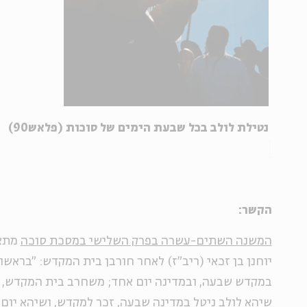
נטילת לולב בכל שבעת הימים של סוכות (פלאש90)
הקשר:
המשנה השתים-עשרה בפרק השלישי במסכת סוכה
מתאר
יוחנן בן זכאי (ריב"ז) לאחר חורבן בית המקדש: "בראשונ
במקדש שבעה, ובמדינה יום אחד; משחרב בית המקדש, הת
שיהא לולב ניטל במדינה שבעה, זכר למקדש, ושיהא יום ה