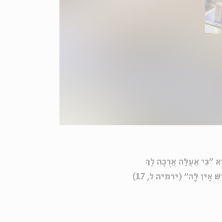
 אַעֲלֶה אֲרֻכָה לָךְ
וּמִמַּכּוֹתַיִךְ אֶרְפָּאֵךְ נְאֻם ה' כִּי נִדָּחָה קָרְאוּ לָךְ צִיּוֹן הִיא דֹּרֵשׁ אֵין לָהּ" (ירמיה ל, 17)