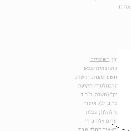
ה זו.
 החורבן.
השינויים
ולשיטת החכמים שבאו
 תיקן
תשע תקנות חדשות
ש במשנה ובתלמוד: תקיעת
ית דין" (משנה, ר"ה ד,
ג; סוכה ג, יב); איסור
ו הסבר להלן); קבלת
 קבלת עדים אלה בידי
 החודש רשאים לחלל שבת