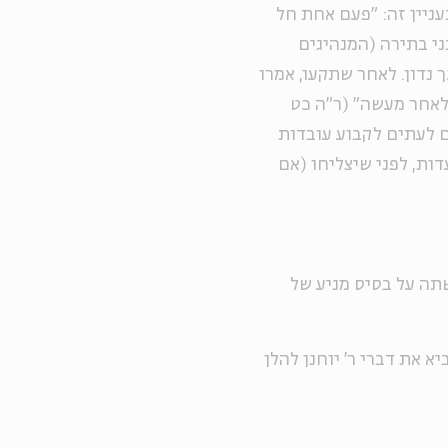
עניין זה: "פעם אחת חל
ני בתירה (המנהיגים
ך נדון. לאחר שתקעו, אמרו
 לאחר מעשה" (ר"ה כט
ים לעתים לקבוע עובדות
דות, לפני שיצליחו (אם
שתה על בסיס מניע של
א את דברי ר' יוחנן להלן