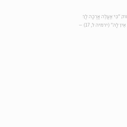
י אַעֲלֶה אֲרֻכָה לָךְ
וּמִמַּכּוֹתַיִךְ אֶרְפָּאֵךְ נְאֻם ה' כִּי נִדָּחָה קָרְאוּ לָךְ צִיּוֹן הִיא דֹּרֵשׁ אֵין לָהּ" (ירמיה ל, 17) –