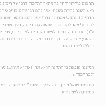
תחכום פוליטי ודתי. כך מתאר התלמוד דרכו של ריב"ז ב
ראש השנה להיות בשבת. אמר להם רבן יוחנן בן זכאי לב
הדתיים): נתקע! אמרו לו: נדון! אמר להם: נתקע, ואחר כ
לו: נדון! אמר להם: כבר נשמעה קרן ביבנה, ואין משיבין
ע"ב). מנהיגים שרוצים לעשות שינוי, מלמד ריב"ז, צריכ
בשטח; אם לא יעשו כן, ייגררו במשך שנים בדיונים ובווע
בכלל) לשנות משהו.
המשנה קובעת כי התקנה הראשונה (ואולי שתיהן...) נע
"זכר למקדש".
התלמוד שואל מניין לנו שצריך לעשות "זכר למקדש" ומבי
כתשובה לשאלה זו.