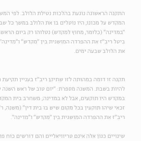
התקנה הראשונה נוגעת בהלכות נטילת הלולב. לפי המשנ
המקדש על מכונו, היו נוטלים בו את הלולב במשך כל שבע
"במדינה" (כלומר, מחוץ למקדש) נטלוהו רק ביום הראשו
ביטל ריב"ז את ההפרדה המושגית בין "מקדש" ו"מדינה" 
את הלולב שבעה ימים.
תקנה זו דומה במהותה לזו שתיקן ריב"ז בעניין תקיעת
להיות בשבת. המשנה מספרת: "יום טוב של ראש השנה 
במקדש היו תוקעים, אבל לא במדינה; משחרב בית המקדש,
זכאי שיהו תוקעין בכל מקום שיש בו בית דין" (משנה, ר"ה
ריב"ז את ההפרדה המושגית בין "מקדש" ו"מדינה".
שינויים כגון אלה אינם טריוויאליים והם דורשים כוח פ