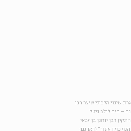
ת שינוי הלכתי שיצר רבן
ה – היה לולב ניטל
קין רבן יוחנן בן זכאי
נף כולו אסור" (ראו גם: