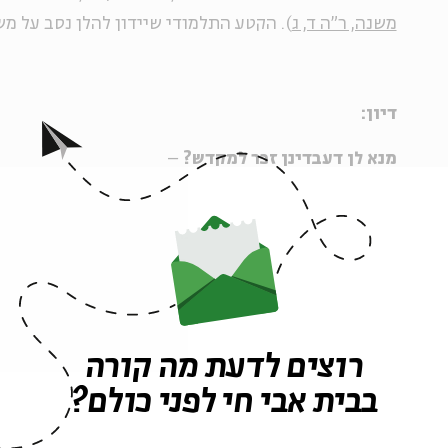
משנה, ר"ה ד, ג
). הקטע התלמודי שיידון להלן נסב על משנ
דיון:
מנא לן דעבדינן זכר למקדש?
–
ריב"ז נתפס בספרות חז"ל כמנהיג הדתי בתקופה שלאחר
הדרסטיים במציאות
הדתית בתקופה זו חייבו, לשיטתו 
אחריו, שינויים דרסטיים בהלכה. התלמוד מציין כי
ריב"ז
(בבלי, ר"ה לא ע"ב). שמונה מן התקנות מובאות במפור
שופר בראש השנה שחל להיות בשבת "בכל מקום שיש בו ב
א); נטילת לולב בכל שבעת ימי חג הסוכות (משנה, ר"ה ד, 
רוצים לדעת מה קורה
אכילת תבואה חדשה אף ביום הנפת העומר (שם, שם ורא
בבית אבי חי לפני כולם?
עדים לראשית החודש במשך כל היום (משנה, ר"ה ד, ד);
"הועד", אף בלא נוכחות ראש בית הדין (שם, שם); עדי