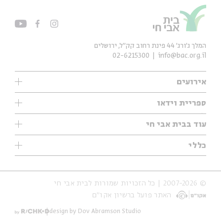
המלך ג'ורג' 44 פינת רחוב קק״ל, ירושלים
02-6215300
info@bac.org.il
אירועים
עיון
ספריית וידאו
אנגלית
ילדים
שיעורי בוקר
עוד בבית אבי חי
מוזיקה
מיוחדים
תערוכות
עיון
כללי
נוער
מיוחדים
מיוחדים
צרו קשר
ספרות ושירה
פודקאסטים מומלצים
ספרות ושירה
אודות
סדרות
כתבות
© 2007-2026 | כל הזכויות שמורות לבית אבי חי
הצהרת נגישות
אירועי עבר
קצה הקרחון
האתר פועל ברשיון אקו״ם
תנאי שימוש והצהרת פרטיות
אירועים בירושלים
על הדרך
חנות
ילדים
design by Dov Abramson Studio
מפלגת המחשבות