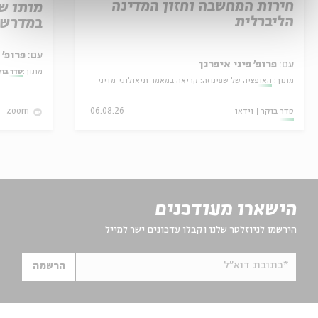
חירות המחשבה וחזון המדינה
מותו ש
הליברלית
במדרש 
עם:
פרופ' אביגדור שנאן
עם:
פרופ' פיני איפרגן
מתוך:
סדר בו
מתוך:
האופציה של שפינוזה: קריאה במאמר תיאולוגי־מדיני
סדר בוקר
וידאו
06.08.26
zoom
הישארו מעודכנים
הירשמו לניוזלטר שלנו וקבלו עדכונים ישר למייל
*כתובת דוא"ל
הרשמה