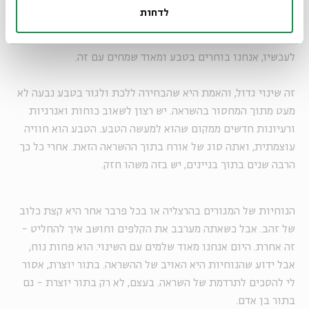
במובן מסוים, כי נולדתי בחיפה, אבל כשהייתי בת חצי שנה
לדחות
עברנו לירושלים, ועד לפני הצבא הייתי ירושלמית. בגוש דן גרתי
מגיל 17. בשבע השנים האחרונות גרנו בהרצליה, ומיצינו. נכון
לעכשיו, אנחנו בוחרים בטבע ומאוד שמחים עם זה.
זה שינוי גדול, והאמת היא שהבחירה ללכת ולגור בטבע נבעה לא
מעט מתוך המחסור בהשראה. יש רצון לשאוב כוחות ואנרגיות
ורעיונות חדשים ממקום שהוא למעשה הטבע. הטבע הוא חוויה
עוצמתית, ואתה סוג של אורח בתוך ההשראה הזאת. אחרי כל כך
הרבה שנים בתוך בניינים, יש בזה משהו חזק.
הנוחיות של המגורים בהרצליה או בכל פרבר אחר היא קצת כלוב
של זהב. אבל כשאתה מערבב את הקלפים וחושב איך להחליט -
זה אחרת. היום אנחנו מאוד שלמים עם השינוי. הוא פחות נוח,
אבל ידוע שהנוחיות היא האויב של ההשראה. בתור יוצרת, אסור
לי להסכים לתרדמת של השראה. בעצם, לא רק בתור יוצרת - גם
בתור בן אדם.