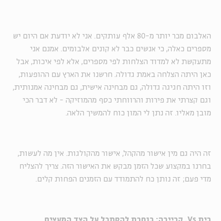
האלבום מכר יותר מ-80 אלף עותקים. אני לא יודעת אם היום יש
מספרים כאלה, כי אנשים כבר לא קונים אלבומים. אמנם אני
מתעקשת לא למדוד הצלחות לפי מספרים, אלא לפי איכות, אבל
כאן היתה הצלחה באמת גדולה. חרשנו את הארץ עם ההופעות,
וזו היתה חגיגה גדולה, גם מבחינה אישית, גם מבחינה אמנותית,
וגם קצרתי את פירות והרווחתי כסף מהמוזיקה - לא דבר הכי
מובן מאליו. זה נתן לי המון כוח להמשיך הלאה.
זה היה גם מין אישור מהקהל, אישור מהקולגות. אין מה לעשות,
בחרנו במקצוע שכל הזמן מבקש את האישור הזה. צריך להצליח
מדי פעם; זה נותן כח להתמודד עם הזמנים הפחות קלים.
בית
Vs.
קריירה: בוחרת להסתכל על הצד המעצים