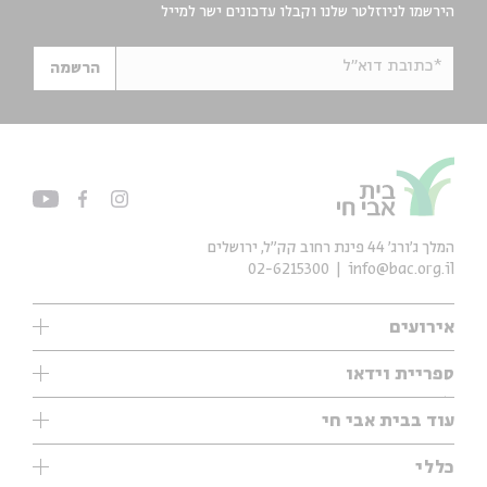
הירשמו לניוזלטר שלנו וקבלו עדכונים ישר למייל
*כתובת דוא"ל
הרשמה
המלך ג'ורג' 44 פינת רחוב קק״ל, ירושלים
02-6215300
info@bac.org.il
אירועים
עיון
ספריית וידאו
אנגלית
ילדים
שיעורי בוקר
עוד בבית אבי חי
מוזיקה
מיוחדים
תערוכות
עיון
כללי
נוער
מיוחדים