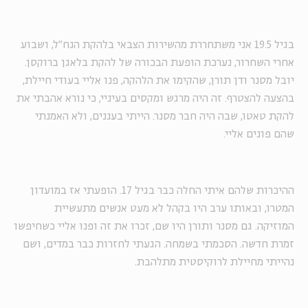
בגיל 19.5 אני משתחררת מהשירות הצבאי בלהקת הנח"ל, ושבוע
אחרי השחרור, נערכת הופעת הבכורה של להקת בלאגן ברוקסן.
יובל מסנר ודן תורן, שהקימו את הלהקה, פנו אליי בעודי חיילת,
בהצעה להצטרף. זה היה מרגש ומקסים בעיניי, כי נורא אהבתי את
להקת טאטו, שבה היה חבר מסנר. הייתי בעננים, ולא האמנתי
שהם פונים אליי.
ההיכרות שלהם איתי החלה כבר בגיל 17. הופעתי אז במועדון
המטרו, ובאותו ערב היו בקהל לא מעט אנשים מתעשיית
המוזיקה. גם מסנר ותורן היו שם, זכרו את זה ופנו אליי כשחיפשו
זמרת חדשה. הסכמתי בשמחה. הגעתי לחזרות כבר במדים, ושם
נהייתי מחיילת לרוקיסטית מתלהבת.