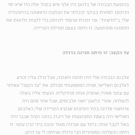
בהופעת הבכורה של בלגאן היו אלף איש בקהל. אלה היו שיא ימי
הרוקסן. למחרת בבוקר קיבלתי את הכתבה הראשונה בהיסטוריה
שלי, ב"חדשות". אני זוכרת שרצתי לקיוסק כדי לקנות ולראות את
התמונה מההופעה. זו היתה בעצם תחילת הקריירה.
עד הקצה: זו היתה חגיגה גדולה
אלבום הבכורה שלי היה תחנה חשובה, אבל נדלג עליו ונגיע
לאלבום השלישי, שהיה המשמעותי מכולם. את "עד הקצה" עשיתי
עם עופר מאירי, שהפיק אותו מוזיקלית. הגעתי אליו בשלה
להצלחה. אחרי 'בלאגן' ושני אלבומים, שכל אחד מהם היה
איזושהי מדרגה בקיר הטיפוס שנקרא הקריירה שלי, האלבום
השלישי היה באמת התפוצצות של ריכוז, כוונה וקהל שכבר היה
בשל לקבל אותי, ביחד עם אנרגיה מאוד טובה ביני ובין עופר. זו
היתה ההצלחה המסחרית הכי גדולה שהיתה לי עד היום.