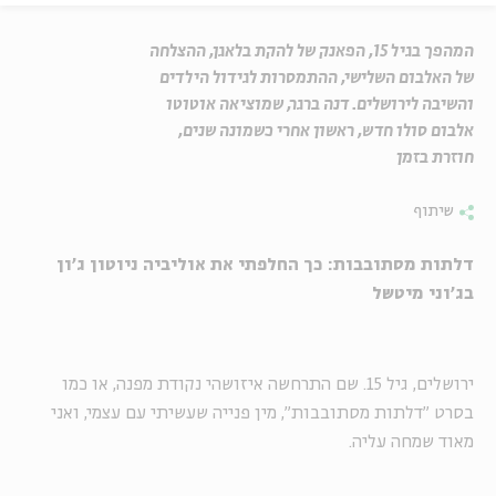
המהפך בגיל 15, הפאנק של להקת בלאגן, ההצלחה
של האלבום השלישי, ההתמסרות לגידול הילדים
והשיבה לירושלים. דנה ברגר, שמוציאה אוטוטו
אלבום סולו חדש, ראשון אחרי כשמונה שנים,
חוזרת בזמן
שיתוף
דלתות מסתובבות: כך החלפתי את אוליביה ניוטון ג'ון
בג'וני מיטשל
ירושלים, גיל 15. שם התרחשה איזושהי נקודת מפנה, או כמו
בסרט "דלתות מסתובבות", מין פנייה שעשיתי עם עצמי, ואני
מאוד שמחה עליה.