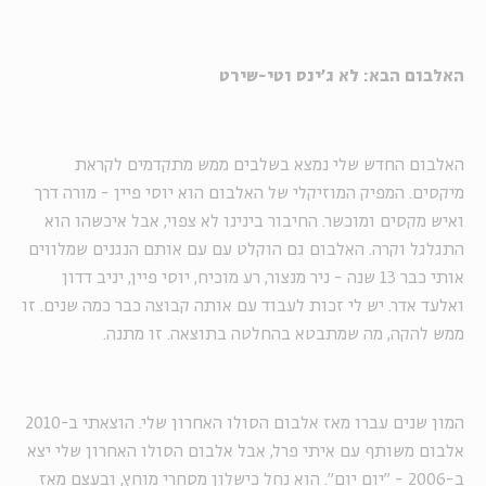
האלבום הבא: לא ג'ינס וטי-שירט
האלבום החדש שלי נמצא בשלבים ממש מתקדמים לקראת
מיקסים. המפיק המוזיקלי של האלבום הוא יוסי פיין - מורה דרך
ואיש מקסים ומוכשר. החיבור בינינו לא צפוי, אבל איכשהו הוא
התגלגל וקרה. האלבום גם הוקלט עם עם אותם הנגנים שמלווים
אותי כבר 13 שנה - ניר מנצור, רע מוכיח, יוסי פיין, יניב דדון
ואלעד אדר. יש לי זכות לעבוד עם אותה קבוצה כבר כמה שנים. זו
ממש להקה, מה שמתבטא בהחלטה בתוצאה. זו מתנה.
המון שנים עברו מאז אלבום הסולו האחרון שלי. הוצאתי ב-2010
אלבום משותף עם איתי פרל, אבל אלבום הסולו האחרון שלי יצא
ב-2006 - "יום יום". הוא נחל כישלון מסחרי מוחץ, ובעצם מאז