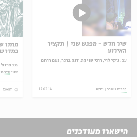
שיר חדש - מפגש שני | תקציר
מותו ש
האירוע
במדרש 
עם:
ג'קי לוי, רוני שויקה, דנה ברגר, נעם רותם
עם:
פרופ' אביגדור שנאן
מתוך:
סדר בו
ספרות ושירה
וידאו
17.02.14
zoom
הישארו מעודכנים