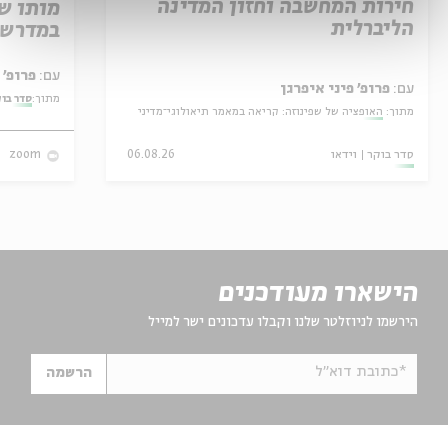
חירות המחשבה וחזון המדינה
מותו ש
הליברלית
במדרש 
עם:
פרופ' אביגדור שנאן
עם:
פרופ' פיני איפרגן
מתוך:
סדר בו
מתוך:
האופציה של שפינוזה: קריאה במאמר תיאולוגי־מדיני
סדר בוקר
וידאו
06.08.26
zoom
הישארו מעודכנים
הירשמו לניוזלטר שלנו וקבלו עדכונים ישר למייל
*כתובת דוא"ל
הרשמה