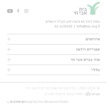
המלך ג'ורג' 44 פינת רחוב קק״ל, ירושלים
02-6215300
info@bac.org.il
אירועים
עיון
ספריית וידאו
אנגלית
ילדים
שיעורי בוקר
עוד בבית אבי חי
מוזיקה
מיוחדים
תערוכות
עיון
כללי
נוער
מיוחדים
מיוחדים
צרו קשר
ספרות ושירה
פודקאסטים מומלצים
ספרות ושירה
אודות
סדרות
כתבות
© 2007-2026 | כל הזכויות שמורות לבית אבי חי
הצהרת נגישות
אירועי עבר
קצה הקרחון
האתר פועל ברשיון אקו״ם
תנאי שימוש והצהרת פרטיות
אירועים בירושלים
על הדרך
חנות
ילדים
design by Dov Abramson Studio
מפלגת המחשבות