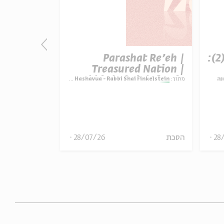
פרק 507 – אווה אילוז (2):
Parashat Re’eh |
t Re’eh |
ature vs.
Treasured Nation |
ctation |
Rabbi Shai Finkelstein
נה
מתוך:
Parashat Hashavua - Rabbi Shai Finkelstein
מתוך:
i Finkelstein
inkelstein
28
הסכת
28/07/26
הסכת