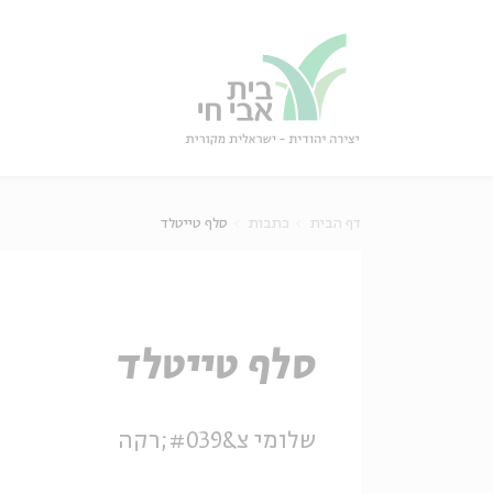
גור
סגור
דף הבית
כתבות
סלף טייטלד
סלף טייטלד
שלומי צ&#039;רקה