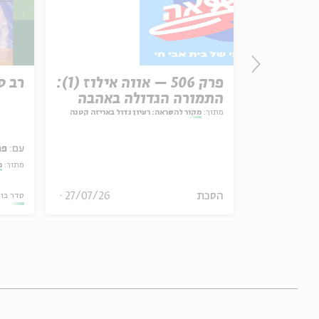
זון
פרק 506 – אווה אילוז (1):
רב ס
התמורה הגדולה באהבה
מתוך:
מקור להשראה: רעיון גדול באריזה קטנה
עם:
פר
אמר תיאולוגי־מדיני
מתוך:
מ
הסכת
27/07/26
06.08.26
סדר בו