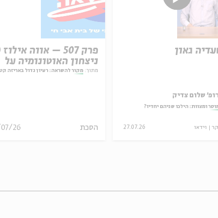
עדיה גאון
ניצחון האוטונומיה על
המחויבות
מתוך:
מקור להשראה: רעיון גדול באריזה קט
ופ' שלום צדיק
וסר ומצוות: הילכו שניהם יחדיו?
הסכת
/07/26
קר
וידאו
27.07.26