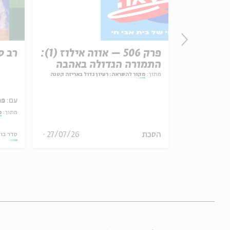
זון
פרק 506 – אווה אילוז (1):
רב ס
התמורה הגדולה באהבה
מתוך:
מקור להשראה: רעיון גדול באריזה קטנה
עם:
פר
אמר תיאולוגי־מדיני
מתוך:
מ
הסכת
27/07/26
06.08.26
סדר בו