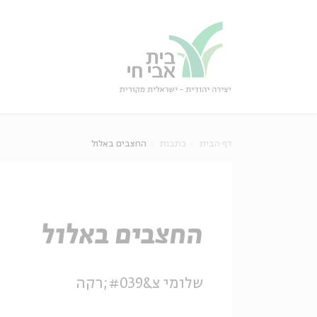
גור
סגור
דף הבית
כתבות
החצבים באלול
החצבים באלול
שלומי צ&#039;רקה