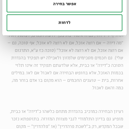
אפשר בחירה
(שתים בכל יום מימי הסוכות), ולדעת חכמים יש חובה לסעוד
בסוכה רק בערב החג (
משנה, סוכה ב,ה
). התלמוד מסביר,
שמאחורי דברי ר' אליעזר עומדת ההנחה, שמשמעותה של "דירה"
לדחות
היא אכילת שתי סעודות ביום, וכיוון שהסוכה אמורה להוות
תחליף ל"דירה", גם היא מחייבת בכך. לדעת חכמים, לעומת זאת:
"מה דירה – אם רוצה אוכל, אם לא רוצה לא אוכל; אף סוכה, גם –
אם רוצה אוכל, אם לא רוצה לא אוכל" (סוכה כז ע"א, התרגום
שלי). גם חכמים מסכימים שלמזון ולאכילה יש תפקיד בהגדרת
הסוכה כ"דירה" או כבית, אלא שלדעתם תפקיד זה אינו תלוי
בכמות האוכל, אלא בחופש הבחירה אם לאכול אם לאו. במילים
אחרות, בית – טוענים החכמים – הוא מקום בו אדם בוחר מה,
כמה והאם לאכול.
רעיון הבחירה כמרכיב בהגדרת מתחם כלשהו כ"דירה" או כבית,
מופיע גם בדיון התלמודי לגבי מצוות המזוזה. בתוספתא נזכר
שבכל המקדש, רק ב"לשכת פרהדרין" (או "פלהדרין" – מקום