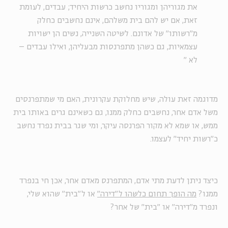
את מגוריהן ומגוריו נחשב כרשות היחיד; עבדים, לעומת
זאת, אם יש להם בית משלהם, אינם נחשבים כחלק
מ"רשותו" של אדונם. לשיטה השנייה, נשים הן ישויות
עצמאיות, גם כשהן מתפרנסות מבעליהן, ואילו עבדים –
לא
"
מדוגמה זאת עולה, שיש מחלוקת עקרונית, האם מי שמתפרנסים
משל אדם אחר, נחשבים כחלק ממנו, גם כשאינם גרים באותו בית
ממש, או שמא לא מקור הפרנסה עיקר, ומי שגר בבית נפרד נחשב
כ"רשות יחיד" לעצמו.
כיצד ניתן לדעת מתי אדם, המתפרנס מאדם אחר, אכן חי בנפרד
ממנו?
מה הופך תחום כלשהו ל"דירה"
או ל"בית" שהוא שלי,
ונפרד מ"דירה" או "בית" של אחר?