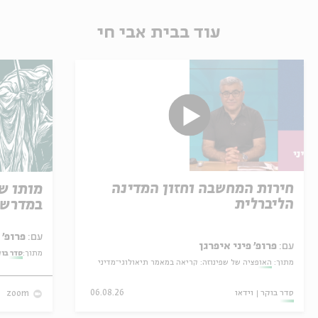
עוד בבית אבי חי
חירות המחשבה וחזון המדינה
מותו ש
הליברלית
במדרש 
עם:
פרופ' אביגדור שנאן
עם:
פרופ' פיני איפרגן
מתוך:
סדר בו
מתוך:
האופציה של שפינוזה: קריאה במאמר תיאולוגי־מדיני
סדר בוקר
וידאו
06.08.26
zoom