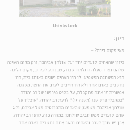
thinkstock
דיון:
מאי מקום דירה? –
כיוון שהאחים סועדים יחד "על שולחן אביהם", ורק מקום השינה
שלהם נפרד, מעלה התלמוד סברה, שבנוגע לעירוב, מקום הלינה
הוא המשתנה המשפיע: לו היו האחים ישנים באותו בית, היו
נחשבים כאדם אחד ולא היו חייבים לערב את החצר. מסקנה
אפשרית זו אינה מתקבלת, על בסיס פירושו של רב יהודה:
"במקבלי פרס שנו (משנה זו)". לדעת רב יהודה, "אוכלין על
שולחן אביהם". משמעו, שהאחים מתפרנסים משל אביהם, ולא
שהם סועדים ממש סביב שולחנו. במקרה כזה, טוען רב יהודה,
אכן יש צורך לערב והאחים והאב אינם נחשבים כאדם אחד.