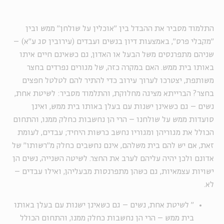
התלמוד מסביר את ההבדל בין "אוכלין על שולחן" ממש ובין
"מקבלי פרס", באמצעות דיון בנשים ועבדים (עירובין סג ע"א) –
שניהם מתפרנסים משל הבעל או האדון, גם כשאינם חיים איתו
באותו בית ממש. האם במקרה כזה, של מגורים נפרדים בחצר
משותפת, יצטרכו לערוך עירוב כדי להתיר להם לטלטל חפצים
בחצר? הברייתא מציגה מחלוקת, והתלמוד מסביר: לשיטת אחת,
נשים – גם כשאינן ישנות עם בעלן באותו בית ממש, ואינן
סועדות ממש על שולחנו – הרי הן נחשבות כחלק ממנו, והתחום
הכולל את מגוריהן ומגוריו נחשב כרשות היחיד; עבדים, לעומת
זאת, אם יש להם בית משלהם, אינם נחשבים כחלק מ"רשותו" של
אדונם ולכן יהיה עליהם לערב את החצר. לשיטה השנייה, נשים הן
ישויות עצמאיות, גם כשהן מתפרנסות מבעליהן, ואילו עבדים –
לא.
"
לשיטת אחת, נשים – גם כשאינן ישנות עם בעלן באותו
בית ממש – הרי הן נחשבות כחלק ממנו, והתחום הכולל