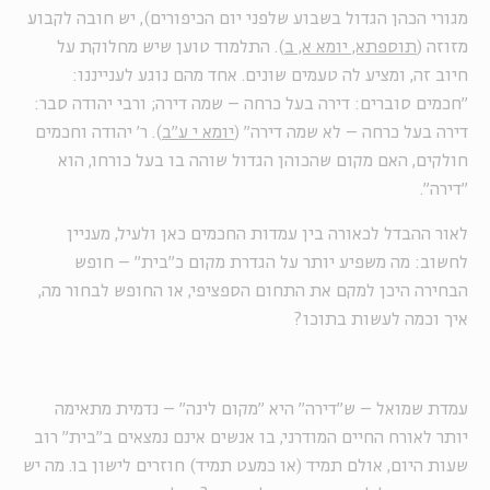
מגורי הכהן הגדול בשבוע שלפני יום הכיפורים), יש חובה לקבוע
מזוזה (
תוספתא, יומא א, ב
). התלמוד טוען שיש מחלוקת על
חיוב זה, ומציע לה טעמים שונים. אחד מהם נוגע לענייננו:
"חכמים סוברים: דירה בעל כרחה – שמה דירה; ורבי יהודה סבר:
דירה בעל כרחה – לא שמה דירה" (
יומא י ע"ב
). ר' יהודה וחכמים
חולקים, האם מקום שהכוהן הגדול שוהה בו בעל כורחו, הוא
"דירה".
לאור ההבדל לכאורה בין עמדות החכמים כאן ולעיל, מעניין
לחשוב: מה משפיע יותר על הגדרת מקום כ"בית" – חופש
הבחירה היכן למקם את התחום הספציפי, או החופש לבחור מה,
איך וכמה לעשות בתוכו?
עמדת שמואל – ש"דירה" היא "מקום לינה" – נדמית מתאימה
יותר לאורח החיים המודרני, בו אנשים אינם נמצאים ב"בית" רוב
שעות היום, אולם תמיד (או כמעט תמיד) חוזרים לישון בו. מה יש