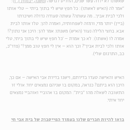
שאשתו לא ילדה עשר שנים, החליט לגרשה (
משנה, יבמות ו, ז
):
"אמר לה (האיש לאשתו): כל חפץ שיש לי בתוך ביתי – טלי אותו
ולכי לבית אביך... מה עשתה? עשתה סעודה גדולה ושיכרתו
(ביין) יותר מדי, ורמזה לשפחותיה, ואמרה להן: טלו אותו לבית
אבא. בחצי הלילה נעור (האיש) משנתו. אמר להן: היכן אני נתון?!
אמרה לו (אשתו): לא כך אמרת – 'כל חפץ שיש לי בתוך ביתי, טלי
אותו ולכי לבית אביך'? וכך הוא – אין לי חפץ טוב ממך!" (פדר"כ,
כב, התרגום שלי).
האיש והאישה סעדו בדירתם, וישנו בדירת אבי האישה – אם כך,
היכן הוא ביתם? כנראה, במקום בו שניהם נמצאים יחד. אולי זו
התשובה לשאלה מהו "בית": המקום בו אהוביי ואוהביי נמצאים
יחד איתי.
בואו להיות חברים שלנו בעמוד הפייסבוק של בית אבי חי