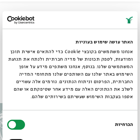
שיתוף
קורין אלאל בשירי ערש
האתר עושה שימוש בעוגיות
אנחנו משתמשים בקובצי Cookie כדי להתאים אישית תוכן
תגיות:
קורין אלאל
יהונתן גפן
שירי ערש 2062
שיר ערש
שיר לשירה
ומודעות, לספק תכונות של מדיה חברתית ולנתח את תנועת
המשתמשים שלנו. בנוסף, אנחנו משתפים מידע על אופן
ביצועים מקוריים
סגור
השימוש באתר שלנו עם השותפים שלנו מתחומי המדיה
החברתית, הפרסום וניתוח הנתונים. גורמים אלה עשויים
לשלב את הנתונים האלה עם מידע אחר שסיפקתם או שהם
עוד בבית אבי חי
אספו בעקבות השימוש שעשיתם בשירותים שלהם.
בחירת
הכרחיות
הסכמה
רוצים לדעת מה קורה