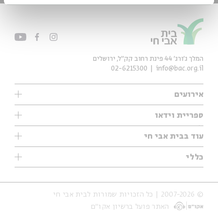
המלך ג'ורג' 44 פינת רחוב קק״ל, ירושלים
02-6215300
info@bac.org.il
אירועים
עיון
ספריית וידאו
אנגלית
ילדים
שיעורי בוקר
עוד בבית אבי חי
מוזיקה
מיוחדים
תערוכות
עיון
כללי
נוער
מיוחדים
מיוחדים
צרו קשר
ספרות ושירה
פודקאסטים מומלצים
ספרות ושירה
אודות
סדרות
כתבות
© 2007-2026 | כל הזכויות שמורות לבית אבי חי
הצהרת נגישות
אירועי עבר
קצה הקרחון
האתר פועל ברשיון אקו״ם
תנאי שימוש והצהרת פרטיות
אירועים בירושלים
על הדרך