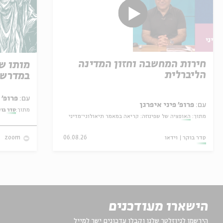
חירות המחשבה וחזון המדינה
מותו ש
הליברלית
במדרש 
עם:
פרופ' אביגדור שנאן
עם:
פרופ' פיני איפרגן
מתוך:
סדר בו
מתוך:
האופציה של שפינוזה: קריאה במאמר תיאולוגי־מדיני
סדר בוקר
וידאו
06.08.26
zoom
הישארו מעודכנים
הירשמו לניוזלטר שלנו וקבלו עדכונים ישר למייל