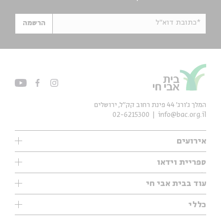
*כתובת דוא"ל
הרשמה
המלך ג'ורג' 44 פינת רחוב קק״ל, ירושלים
02-6215300
info@bac.org.il
אירועים
עיון
ספריית וידאו
אנגלית
ילדים
שיעורי בוקר
עוד בבית אבי חי
מוזיקה
מיוחדים
תערוכות
עיון
כללי
נוער
מיוחדים
מיוחדים
צרו קשר
ספרות ושירה