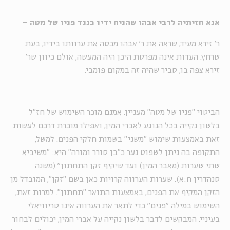
אנא חזיתיה לרבי אבהו שהניח ידיו כנגד פניו של מטה
–
ר' זירא מעיד, שראה את ר' אבהו מכסה את ערוותו בידיו, בעת
שרחץ. העדות אינה מפרטת היכן היה המעשה, אולם כיוון שר'
זירא צפה בו, סביר שהיה זה במקום פומבי.
הביטוי "פניו של מטה" מעניין. אמנם מוכר השימוש של חז"ל
בלשון נקייה בכל הנוגע לאברי המין, ואפילו מוכרת דרכם לעשות
זאת באמצעות שימוש "משני" בשמות חלקי הפנים. למשל,
התקופה בה ניתן לשפוט נער כ"בן סורר ומורה" היא: "משיביא
שתי שערות (מאבר המין) ועד שיקיף זקן התחתון" (משנה
סנהדרין ח:א). שערות הערווה קרויות כאן בשם "זקן", המובדל מן
הזקן המקיף את הפנים, באמצעות התואר "תחתון". למרות זאת,
השימוש במילה "פנים" כדי לתאר את הערווה אינו טריוויאלי
בעיניי. המבקשים לדבר בלשון נקייה על אברי המין, יכולים לבחור