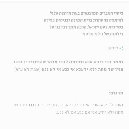
כיסוי האברים המוצנעים בעת הרחצה עלול
להיתפס כהסתרת ברית המילה וכניסיון כפירה
בשייכות לעם ישראל. הרבה תמר דבדבני על
דילמות של גילוי וכיסוי
שיתוף
ואמר רבי זירא אנא חזיתיה לרבי אבהו שהניח ידיו כנגד
פניו של מטה ולא ידענא אי נגע אי לא נגע
(שבת מא ע"א)
תרגום:
ואמר ר' זירא: אני ראיתיו לרבי אבהו, שהניח ידיו כנגד פניו של
מטה ולא יודע אני אם נגע אם לא נגע.