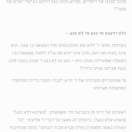
מתוך מגוון של דימויים, ומדוע נקטו כאן דווקא בביטוי "פנים של
מטה"?
ולא ידענא אי נגע אי לא נגע
–
בעדותו, מוסר ר' זירא את התלבטותו מול המעשה בו צפה: הוא
אינו בטוח מה ראה, ולכן אינו יודע מה עליו ללמוד ממעשה רבו.
השאלה שמטרידה אותו היא – נגע או לא נגע ר' אבהו באבר מינו,
בעת שכיסה אותו בידיו?
מי שמוטרדים מטרדתו של ר' זירא, יקבלו הסבר בדיון התלמודי
המתפתח מעדותו.
ראשיתו של דיון זה בקביעה חד-משמעית: "פשיטא דלא נגע!"
(פשוט שלא נגע!). ביטחון זה נשען על דברי ר' אליעזר: "כל
האוחז באמה ומשתין כאילו מביא מבול לעולם". נדמה שהחיבור