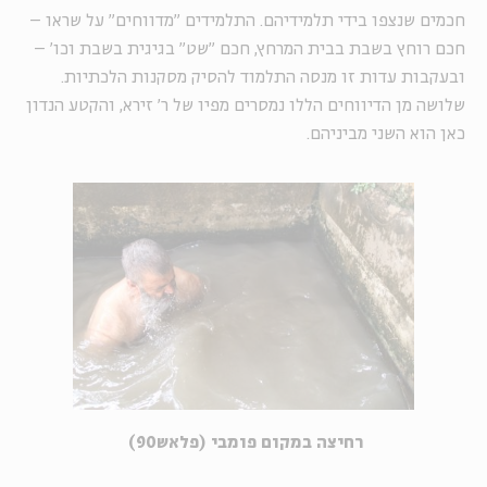
חכמים שנצפו בידי תלמידיהם. התלמידים "מדווחים" על שראו –
חכם רוחץ בשבת בבית המרחץ, חכם "שט" בגיגית בשבת וכו' –
ובעקבות עדות זו מנסה התלמוד להסיק מסקנות הלכתיות.
שלושה מן הדיווחים הללו נמסרים מפיו של ר' זירא, והקטע הנדון
כאן הוא השני מביניהם.
רחיצה במקום פומבי (פלאש90)