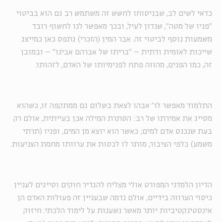
כדאי לשים לב, שבניסוחו לחשש זה משתמש רב גם הוא בביטוי
"פניו של מטה", שנדון לעיל, ובכך מאפשר לנו לחשוף רובד
משמעות נוסף לביטוי זה. אבר המין (הזכרי) נתפס כאן כמייצג
שייכות לאומית ודתית – "בריתו של אברהם אבינו" – ובמובן
זה, כמו הפנים, מהווה פתח לפנימיותו של האדם, לזהותו.
התלמוד מאפשר לר' אבהו לצאת בשלום גם ממתקפה זו, כשהוא
מסייג את אמירתו של רב: הסתרת המילה אכן בעייתית, אולם רק
בעת שנכנס אדם למים; כאשר הוא יוצא מן המים, ופניו (תרתי
משמע) כלפי הציבור, מותר לו לכסות את ערוותו מחמת הצניעות.
הדיון הלמדני המפורט אולי מצליח להגדיר חוקים וסייגים לעניין
כיסוי הערווה בידיים, אולם נדמה שבעניין זה פעולות האדם הן
אינסטינקטיביות יותר מאשר נשענות על לימוד הלכתי. חיזוק