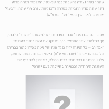
ששהו בעיר נצורה נחשבות כמי שנאנסו; התלמוד תוהה מדוע
דינן שונה מדין החביות במקרה ה"בולשת", ורב מרי עונה: "לבעול
יש פנאי לנסך אין פנאי" (ע"ז עא ע"א).
אם כן, גם אם נגע ר' אבהו בערוותו, יש למעשהו "אישור" הלכתי,
אך התלמוד אינו מסתפק בכך ותוקף את עצם כיסוי הערווה:
"אמר רב – כל המניח ידיו כנגד פניו של מטה כאילו כופר בבריתו
של אברהם אבינו" (שבת מא ע"א). כיסוי הערווה בעת הרחצה,
עלול להיתפס כהסתרת ברית המילה, כניסיון להחביא את
השונות היהודית וככפירה בשייכות לעם ישראל.