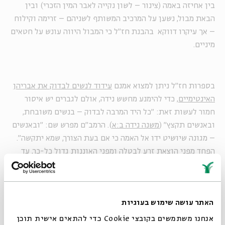
בין אחיזה באמה (צינור – לשון נקייה לאבר המין הזכרי) ובין
הבאת מבול, נשען על המרכיב המשותף לשניהם – זרימה וקילוח
– אך עיקרו דווקא בהבנת חז"ל כי המבול היווה עונש על חטאים
מיניים.
בספרות חז"ל ניתן למצוא אמנם
עידוד לנשים לבדוק את אבריהן
האינטימיים
, כדי להימנע מחשש נידה, אולם לגברים יש איסור
חמור לעשות זאת: "כל היד המרבה לבדוק – בנשים משובחת,
ובאנשים תקצץ" (
משנה נידה ב:א
). הרמב"ם מפרש שם: "ובאנשים
– מגונה שיושיט ידו אל האמה כי אם בעת הצורך, שמא יתקשה".
הפחד מפני הוצאת זרע לבטלה ומפני האוננות גדול כל-כך, עד
שהוא מוביל חכמים שונים להצהרות קיצוניות. בתגובה לדברי ר'
אליעזר המצוטטים לעיל, שואלים חכמים: "והלא (אם לא יאחז
המשתין באברו) נצוצות נתזין על רגליו, ונראה
ככרוּת שׁפכה
,
האתר עושה שימוש בעוגיות
ונמצא מוציא לעז על בניו שהן ממזרים! אמר להן: מוטב שיוציא
לעז על בניו שהן ממזרים, ואל יעשה עצמו רשע שעה אחת לפני
אנחנו משתמשים בקובצי Cookie כדי להתאים אישית תוכן