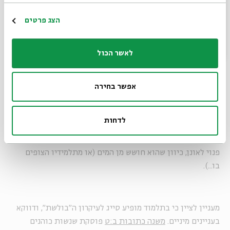
אם קיים איסור כה חמור לגעת באבר המין, כיצד העלה ר' זירא
הרשמה
הצג פרטים
בדעתו שר' אבהו עשה כך?
אביי מסביר: "עשאוה כבולשת". כלומר, על איסורו של ר' אליעזר
לאשר הכול
חל עיקרון ה"בולשת", העוסק ביחידת צבא הנכנסת לעיר –
"בשעת שלום, חביות (יין) פתוחות אסורות סתומות מותרות;
בשעת מלחמה, אלו ואלו מותרות לפי שאין פנאי לנסך" (
משנה
אפשר בחירה
ע"ז ה:ו
). כלומר, יש מצבים בהם אין אדם מסוגל לבצע עבירה
(אפילו היא מעשה רגיל בעבורו, כמו שהגויים רגילים בניסוך יין
לדחות
לעבודה זרה), כיוון שהוא לחוץ או נתון בפחד. לדעת אביי, זה
בדיוק מצבו של ר' אבהו – גם אם יגעו ידיו באבר מינו, אין הוא
פנוי לאונן, כיוון שהוא חושש מן המים (או מתלמידיו הצופים
בו...).
מעניין לציין כי בתלמוד מופיע סייג לעיקרון ה"בולשת", ודווקא
בעניינים מיניים.
משנה כתובות ב:ט
פוסקת שנשות כוהנים