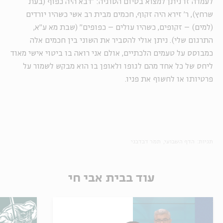
לעמדה זו ניתן למצוא בסיום הסוגיה: "רבא היה כפוף (בעת
שרחץ), ר' זירא היה זקוף, חכמים מבית רב אשי כשהיו יורדים
(למים) – זקופים, כשהיו עולים – כפופים" (שבת מא ע"א,
התרגום שלי). ניתן אולי להסביר את השוני בין חכמים אלה
כמבוסס על טעמים הלכתיים, אולם אני רואה בו ביטוי אישי מאוד
ליחס של כל אחד מהם לגופו ולאופן בו הוא מבקש לשמור על
פרטיותו או לחשוף את פניו.
תגיות:
הדף השבועי
תמר דבדבני
עוד בבית אבי חי