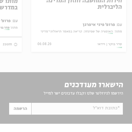
חירות המחשבה וחזון המדינה
מותו ש
הליברלית
במדרש 
עם:
פרופ' אביגדור שנאן
עם:
פרופ' פיני איפרגן
מתוך:
סדר בו
מתוך:
האופציה של שפינוזה: קריאה במאמר תיאולוגי־מדיני
סדר בוקר
וידאו
06.08.26
zoom
הישארו מעודכנים
הירשמו לניוזלטר שלנו וקבלו עדכונים ישר למייל
*כתובת דוא"ל
הרשמה