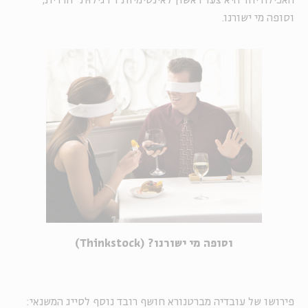
האכילה יחד היא צעד ראשון לאינטימיות ו"רגילוּת" הדדית,
וסופה מי ישורנו.
וסופה מי ישורנו? (Thinkstock)
פירושו של עובדיה מברטנורא חושף רובד נוסף לסייג המשנאי: