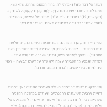
דעתו על דבר אחר! ואמרתי לה: ברוך המקום שהרגוֹ, שלא נשא
פנים לתורה, שהרי אמרה תורה וְאֶל אִשָּׁה בְּנִדַּת טֻמְאָתָהּ לֹא תִקְרַב
(ויקרא יח, 19)" (שבת יג ע"א-ע"ב). אבלה של האישה, שהובילהּ
לספק אמוני כבד זוכה בתשובה ניצחת: יש דין ויש דיין.
הסייג – ריחוק מן האישה גם בעת שבעת הימים הנקיים שלאחר
תום המחזור – שנועד להרחיק מן העבירה (קיום יחסי מין בעת
המחזור) - נהפך לאיסור עצמו, וכיוון שעבר אותו אדם עליו –
למרות שנמנע מן העבירה עצמה ולא עלה על דעתו לבצעה – ראוי
היה למוות בידי שמים, ו"ברוך המקום שהרגו".
אני מבקשת לשים לב למסר העולה מעריכת הסוגיה כאן: למרות
דחיית מרבית הטיעונים ההלכתיים שעולים במהלכה, הסוגיה
מסתיימת בקול תרועה רמה של איסור. זה אינו קול שמבוסס על
פלפול למדני (שהרי "הפלפול" הוביל לתוצאות הפוכות), אלא