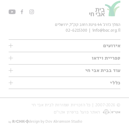
המלך ג'ורג' 44 פינת רחוב קק״ל, ירושלים
02-6215300
info@bac.org.il
אירועים
עיון
ספריית וידאו
אנגלית
ילדים
שיעורי בוקר
עוד בבית אבי חי
מוזיקה
מיוחדים
תערוכות
עיון
כללי
נוער
מיוחדים
מיוחדים
צרו קשר
ספרות ושירה
פודקאסטים מומלצים
ספרות ושירה
אודות
סדרות
כתבות
© 2007-2026 | כל הזכויות שמורות לבית אבי חי
הצהרת נגישות
אירועי עבר
קצה הקרחון
האתר פועל ברשיון אקו״ם
תנאי שימוש והצהרת פרטיות
אירועים בירושלים
על הדרך
חנות
ילדים
design by Dov Abramson Studio
מפלגת המחשבות
מוזיקה