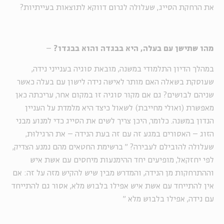
את הרחקת הסייג, שעלולה לגרום דווקא לתוצאות בעייתיות?
מהו שתישן עם בעלה, היא בבגדה והוא בבגדו?
–
במהלך הדיון התלמודי במשנה, מובאת סוגיה בענייני נידה,
שעוסקת בשאלה האם מותר לאישה נידה לישון עם בעלה כאשר
שניהם לבושים? גם אם מקור סוגיה זו במקום אחר, עריכתה כאן
מאפשרת (ואולי מחייבת) לשאול כיצד היא מלמדת על העניין
הנדון במשנה. כלומר, היכן צריך לשים את הסייג כדי למנוע מבני
הזוג – האסורים במגע זה עם זה בעת הנידה – את הרגילוּת,
שעלולה להובילם לעבירה?
"
ברשימת החטאים מהם נמנע הצדיק,
לפי יחזקאל, מופיעים יחד ההימנעות מיחסים עם אשת איש
וההתרחקות מן הנידה, והמדרש מבין שיש להקיש מזה על זה: אם
אין להתייחד עם אשת איש אפילו בלבוש מלא, אסור גם להתייחד
עם נידה, אפילו בלבוש מלא
"