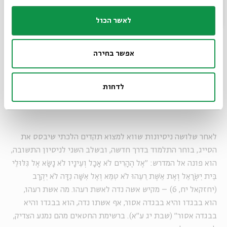
לאשר הכול
ניסיון ההקבלה השלישי לקוח מן המשנה הנדונה עצמה ומזכיר
את האיסור על הזבים לאכול יחד. ייתכן שקישור זה הוא שהביא
אפשר בחירה
את העורכים לשקע סוגיה זו דווקא כאן. גם ניסיון זה נדחה, מפני
שבניגוד לזוג הזבים, אצל הזוג הלבוש יש שינוי משמעותי
בהתנהלות בין המצב המותר והמצב האסור (שינה בבגדים),
לדחות
שעוזר להם לזכור את האיסור ומונע את "הרגל העבירה".
לאחר שלושה ניסיונות שווא למצוא תקדים הלכתי שיבסס את
הסייג, בוחר התלמוד בדרך חדשה, ובשלב השני לניסיון התשובה,
הוא פונה אל המדרש: "אֶל הֶהָרִים לֹא אָכָל וְעֵינָיו לֹא נָשָׂא אֶל גִּלּוּלֵי
בֵּית יִשְׂרָאֵל וְאֶת אֵשֶׁת רֵעֵהוּ לֹא טִמֵּא וְאֶל אִשָּׁה נִדָּה לֹא יִקְרָב
(יחזקאל יח, 6) – מקיש אשה נדה לאשת רעהו. מה אשת רעהו,
הוא בבגדו והיא בבגדה אסור, אף אשתו נדה, הוא בבגדו והיא
בבגדה אסור" (שבת יג ע"א). ברשימת החטאים מהם נמנע הצדיק,