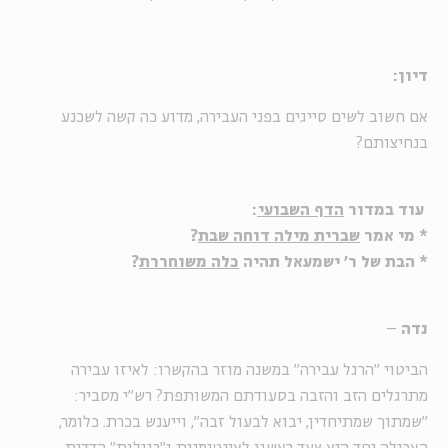
דיון:
אם חשוב לשים סייגים בפני העבירה, מדוע כה קשה לשכנע
בנחיצותם?
עוד במדור
הדף השבועי
:
* מי אמר
שברית מילה דוחה שבת
?
* הבת של ר' ישמעאל תהיה
כלה משוחררת
?
נדה
–
הביטוי "הרגל עבירה" במשנה מוזר בהקשרו: לאיזו עבירה
מתרגלים הזב והזבה בסעודתם המשותפת? רש"י מסביר:
"שמתוך שמתיחדין, יבוא לבעול זבה", וייענש בכרת. כלומר,