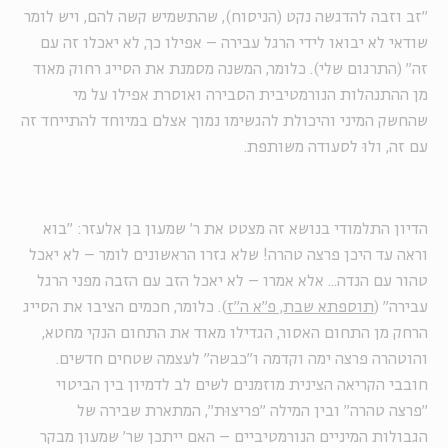
"זב וזבה להדגשה נקט (הניסוח), שהתשמיש קשה להם, ויש לומר
שודאי לא יבואו לידי הרגל עבירה – אפילו כך, לא יאכלו זה עם
זה" (התרגום שלי). כלומר, המשנה מסמנת את הסייג רחוק מאוד
מן ההתנהלות הנורמטיבית הסבירה ואוסרת אפילו על מי
שהחשק המיני והיכולת להגשימו נמוך אצלם במיוחד להתייחד זה
עם זה, ולוּ לסעודה משותפת.
הדיון התלמודי בנושא זה מצטט את ר' שמעון בן אלעזר: "בוא
וראה עד היכן פרצה טהרה! שלא גזרו הראשונים לומר – לא יאכל
טהור עם הנדה... אלא אמרו – לא יאכל הזב עם הזבה מפני הרגל
עבירה" (
תוספתא שבת, פ"א ה"ז
). כלומר, חכמים הציבו את הסייג
הרחק מן התחום האסור, הגדילו מאוד את התחום הנקי מחטא,
והוטהרה פרצה ימה וקדמה ו"כבשה" לעצמה שטחים חדשים.
חובבי הקריאה הצינית מוזמנים לשים לב לדמיון בין הביטוי
"פרצה טהרה" ובין המילה "פריצוּת", המתארת שבירה של
הגבולות המיניים הנורמטיביים – האם ייתכן שר' שמעון מבקר