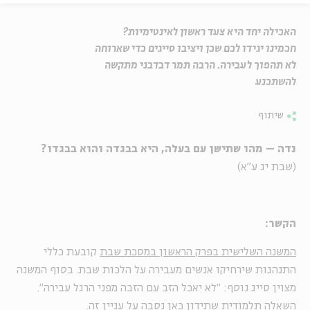
האכילה יחד היא צעד ראשון לאינטימיות?
חכמינו יגידו לכם שכן ויציבו סייגים כדי שארוחה
לא תהפוך לעבירה. הרבה תמר דבדבני מתקשה
להשתכנע
שיתוף
נדה – מהו שתישן עם בעלה, היא בבגדה והוא בבגדו?
(שבת יג ע"א)
הקשר:
המשנה השלישית בפרק הראשון במסכת שבת
קובעת כללי
התנהגות שירחיקו אנשים מעבירה על הלכות שבת. בסוף המשנה
מצוין סייג נוסף: "לא יאכל הזב עם הזבה מפני הרגל עבירה".
השאלה תלמודית שתידון כאן נסבה על עניין זה.