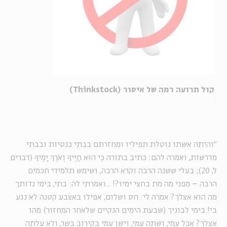
קול תרועה רמה של איסור (Thinkstock)
"והיתה אשתו נוטלת תפיליו ומחזרתם בבתי כנסיות ובבתי
מדרשות, ואמרה להם: כתיב בתורה כִּי הוּא חַיֶּיךָ וְאֹרֶךְ יָמֶיךָ (דברים
ל, 20); בעלי ששנה הרבה וקרא הרבה, ושימש תלמידי חכמים
הרבה – מפני מה מת בחצי ימיו?! ...ואמרתי לה: בתי, בימי נדותך
מה הוא אצלך? אמרה לי: חס ושלום, אפילו באצבע קטנה לא נגע
בי! בימי לבוניך (שבעת הימים הנקיים שלאחר המחזור) מהו
אצלך? אכל עמי, ושתה עמי, וישן עמי בקירוב בשר, ולא עלתה