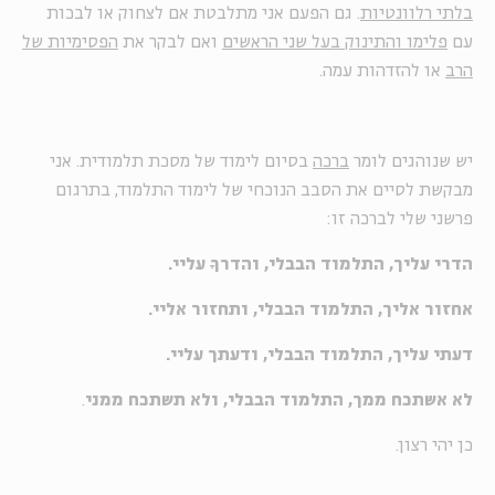
בלתי רלוונטיות
. גם הפעם אני מתלבטת אם לצחוק או לבכות
עם
פלימו והתינוק בעל שני הראשים
ואם לבקר את
הפסימיות של
הרב
או להזדהות עמה.
יש שנוהגים לומר
ברכה
בסיום לימוד של מסכת תלמודית. אני
מבקשת לסיים את הסבב הנוכחי של לימוד התלמוד, בתרגום
פרשני שלי לברכה זו:
הדרי עליך, התלמוד הבבלי, והדרךָ עליי.
אחזור אליך, התלמוד הבבלי, ותחזור אליי.
דעתי עליך, התלמוד הבבלי, ודעתך עליי.
לא אשתכח ממך, התלמוד הבבלי, ולא תשתכח ממני
.
כן יהי רצון.