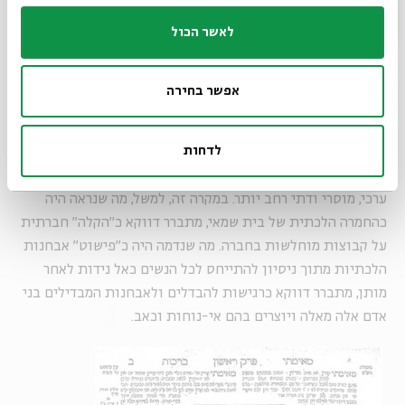
מבקשת להיות רלוונטית ו"אמיתית", עליה להשתמש – כאן
ובמקרים אחרים – גם בכלים אחרים.
לאשר הכול
אפשר בחירה
דומני, שזה אחד הדברים שמבקש התלמוד ללמד כאן, בדחייתו את
הטעם ה"מדעי" לדעת בית שמאי, ובקבלו את הטעם
לדחות
החברתי-מוסרי. כך מדגיש התלמוד שהמשנה אינה רק "מחמירה"
או "מקלה" מבחינה הלכתית ושלעתים יש להבינה גם בהקשר
ערכי, מוסרי ודתי רחב יותר. במקרה זה, למשל, מה שנראה היה
כהחמרה הלכתית של בית שמאי, מתברר דווקא כ"הקלה" חברתית
על קבוצות מוחלשות בחברה. מה שנדמה היה כ"פישוט" אבחנות
הלכתיות מתוך ניסיון להתייחס לכל הנשים כאל נידות לאחר
מותן, מתברר דווקא כרגישות להבדלים ולאבחנות המבדילים בני
אדם אלה מאלה ויוצרים בהם אי-נוחות וכאב.