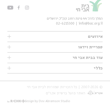
המלך ג'ורג' 44 פינת רחוב קק״ל, ירושלים
02-6215300
info@bac.org.il
אירועים
עיון
ספריית וידאו
אנגלית
ילדים
שיעורי בוקר
עוד בבית אבי חי
מוזיקה
מיוחדים
תערוכות
עיון
כללי
נוער
מיוחדים
מיוחדים
צרו קשר
ספרות ושירה
פודקאסטים מומלצים
ספרות ושירה
אודות
סדרות
כתבות
© 2007-2026 | כל הזכויות שמורות לבית אבי חי
הצהרת נגישות
אירועי עבר
קצה הקרחון
האתר פועל ברשיון אקו״ם
תנאי שימוש והצהרת פרטיות
אירועים בירושלים
על הדרך
חנות
ילדים
design by Dov Abramson Studio
מפלגת המחשבות
מוזיקה