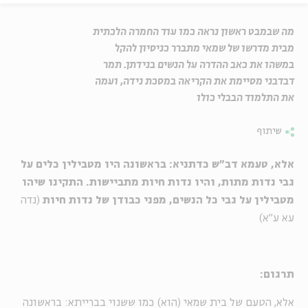
מה שבמבט ראשון נראה כמו עוד החמרה הלכתית
מבית מדרשו של שמאי מתברר כניסיון להקל
במשהו את כאב ההדרה על הנשים בנידתן. תמר
דבדבני מסיימת את הקריאה במסכת נידה, ועמה
את התלמוד הבבלי כולו
שיתוף
אלא, טעמא דב"ש כדתניא: בראשונה היו מטבילין כלים על
גבי נדות מתות, והיו נדות חיות מתביישות. התקינו שיהו
מטבילין על גבי כל הנשים, מפני כבודן של נדות חיות
(נדה
עא ע"א)
תרגום:
אלא, הטעם של בית שמאי (הוא) כמו ששנוי בברייתא: בראשונה