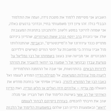
השבוע אני מסיימת ללמוד את מסכת נידה, ועמה את התלמוד
הבבלי כולו. זהו ציון דרך משמעותי בחיי, וכדרכי ברגעים כאלה,
אני שמחה להיזכר במסע ולשוב ולהתבונן בתחנות המעצבות
שלו. אני נזכרת
ברב יוסף וברב ששת העיוורים
, שהדיון ביניהם
מתריס כנגד עיוורונו של ה"מיינסטרים", וב
אבימי
, שהתנהלותו
מול אביו עוררה בי מחשבות על יחסי הורים קשישים וילדיהם
המבוגרים. אני מביטה שוב בעצב
בשמחתו של רבן גמליאל על
פציעת עבדו
ובקושי של ר' שמעון בר יוחאי להעביר את תורתו
לדורות הבאים
. בהתרגשות, אני שבה אל ההזמנה התלמודית
לזעוק מול עוולות המציאות
, אל
תפילת הדיין
המודע לעצמו ואל
כאבו הכן של המוציא להורג
. בעניין אמיתי אני בוחנת מחדש את
השאלה
מה עדיף – אלוהים חזק ואלים או חלש וצדיק
, ואת
הדיון
האירוני של רב אשי
בשיטת הלימוד שלו ושל חבריו. אני מגלה
שוב את חיבתי לחכמים,
בעזרת ניסיונם לבחור לעצמם
"ראש"
ובאמצעות הדיון הכן שלהם
במשמעות הלימוד של הלכות