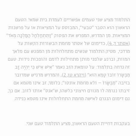
התלמוד מציע שני טעמים אפשריים לעמדת בית שמאי. הטעם
הראשון הוא הסבר "טבעי", המבוסס על המציאות או על פרשנות
המציאות. מן המדרש, המפרש את הפסוק "וַתִּתְחַלְחַל הַמַּלְכָּה מְאֹד"
(
אסתר ד, 4
), כדימום של אסתר מחמת הבשורות הקשות על
מרדכי, מסיק התלמוד שנשים מתחלחלות מן המפגש עם מלאך
המוות, וברגע שלפני מותן מתחילות לדמם והופכות נידות. טעם
זה נדחה בתלמוד: על טומאת הזב נאמר "אִישׁ אִישׁ כִּי יִהְיֶה זָב
מִבְּשָׂרוֹ זוֹבוֹ טָמֵא הוּא" (
ויקרא טו, 2
), והמדרש מדגיש שמדובר
בזיבה "מִבְּשָׂרוֹ – ולא מחמת אונסו"; כלומר, זב אינו מטמא אם
זיבתו נגרמה לו מגורם חיצוני כלשהו, ש"אנס" אותו לזוב. אם כך,
גם דימום הנגרם לאישה מחמת התחלחלות אינו מטמא כנידה.
בעקבות דחיית הטעם הראשון, מציע התלמוד טעם שני.