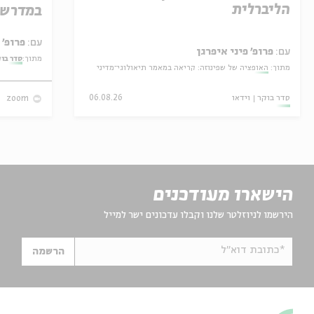
הליברלית
במדרש 
עם:
פרופ' אביגדור שנאן
עם:
פרופ' פיני איפרגן
מתוך:
סדר בו
מתוך:
האופציה של שפינוזה: קריאה במאמר תיאולוגי־מדיני
סדר בוקר
וידאו
06.08.26
zoom
הישארו מעודכנים
הירשמו לניוזלטר שלנו וקבלו עדכונים ישר למייל
*כתובת דוא"ל
הרשמה