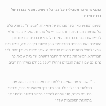
התקינו שיהו מטבילין על גבי כל הנשים, מפני כבודן של
נדות חיות
–
הטעם המוצע כאן אינו מבוסס על מציאות "טבעית" כלשהי, אלא
על מציאות חברתית, ויותר מכך – על ערכיות מוסרית. כדי שלא
לבייש את הנשים הנידות החיות ולהדגיש ברבים את שונותן
המביכה ואת הדחייה החברתית שהן חשות בין כה וכה, דרשו בית
שמאי לטפל בגופות הנשים הנידות ושאינן נידות באופן זהה. לפי
הברייתא, המשמשת בתלמוד הסבר לטעמם של בית שמאי, כך
נהגו גם עם גופות הגברים והחלו לטפל בכולם כאילו היו זבים.
"
השבוע אני מסיימת ללמוד את מסכת נידה, ועמה את
התלמוד הבבלי כולו. זהו ציון דרך משמעותי בחיי, וכדרכי
ברגעים כאלה, אני שמחה להיזכר במסע ולשוב ולהתבונן
בתחנות המעצבות שלו
"