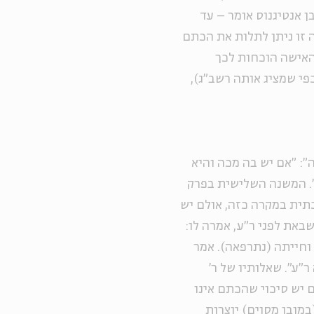
ן אנטיגנוס אומר – עד
ה זו ניתן לתלות את הכתם
 האישה הוכחות לכך
י שמציג אותה רשב"ג),
: "אם יש בה מכה והיא
". המשנה השלישית בפרק
תית במקרה כזה, אולם יש
באת לפני ר"ע, אמרה לו:
 וחייתה (נתרפאה). אמר
ר"ע". שאלותיו של ר'
 יש סיכוי שהכתם אינו
במובן מסוים) יוצרות