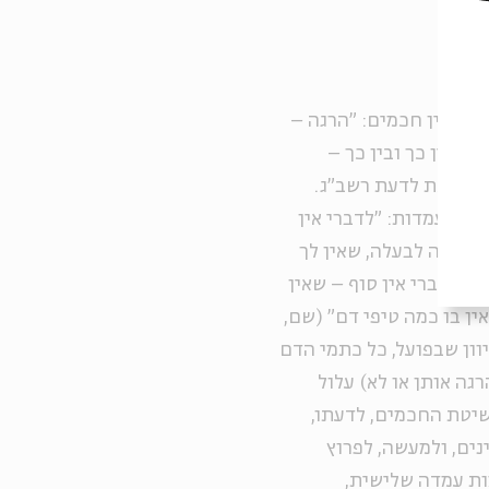
אל ובין חכמים: "הרגה –
ם: בין כך ובין כך –
ה הולכת לדעת רשב"ג.
תי העמדות: "לדברי אין
 שטהורה לבעלה, שאין לך
רי חברי אין סוף – שאין
ין בו כמה טיפי דם" (שם,
וון שבפועל, כל כתמי הדם
גה אותן או לא) עלול
שיטת החכמים, לדעתו,
נים, ולמעשה, לפרוץ
ות עמדה שלישית,