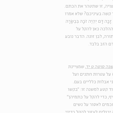
ויה, זו שתטהר את הכתם.
 קשה בעיניכם? שלא אמרו
ּם יִהְיֶה זֹבָהּ בִּבְשָׂרָהּ
מטרת ההלכה כאן להקל על
רה, לבן זוגה. הדבר נובע
ם הזב בלבד.
נה סוטה ט יד
, שמציינת
 על עטרות חתנים ועל
ני אבלות כלליים בעם.
ד קטע למשנה זו: "בקשו
יף, כדי להקל על כתמיהן"
חכמים לאסור על נשים
יכולים לעזור להקל בדיני