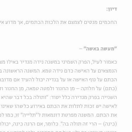
דיון:
החכמים מנסים לצמצם את הלכות הכתמים, אך מדוע אינ
"מעשה באשה"
–
כאמור לעיל, הפרק השמיני במשנה נידה מגדיר באילו מ
הנמצאים על האישה כדם נידה טמא. המשנה הראשונה בפ
הכתם על גוף האישה או על בגדיה יכול להעיד אם מדוב
(כתם) על חלוקה – מן החגור ולמטה טמאה, מן החגור ו
השנייה בפרק מגדירה כלל יסוד: "ותולה בכל דבר שהיא י
לאישה יש זכות לתלות את הכתם באירוע כלשהו שאינו ד
את הכתם. המשנה מפרטת דוגמאות ל"תלייה" זו, כמו ל
(כינה) – הרי זה תולה בה". כלומר, אם הרגה כינה, יכ