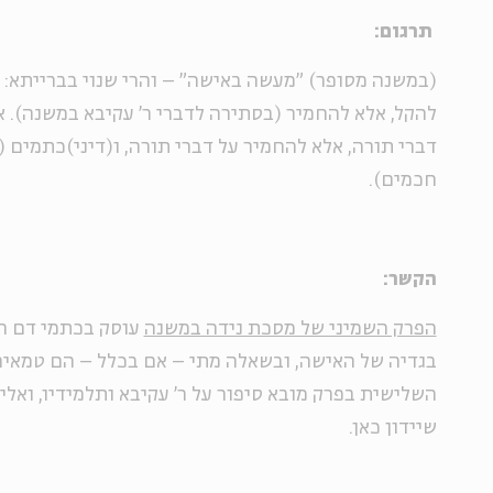
תרגום:
(במשנה מסופר) "מעשה באישה" – והרי שנוי בברייתא: 
להקל, אלא להחמיר (בסתירה לדברי ר' עקיבא במשנה). א
דברי תורה, אלא להחמיר על דברי תורה, ו(דיני)כתמים (
חכמים).
הקשר:
הפרק השמיני של מסכת נידה במשנה
עוסק בכתמי דם הנ
בגדיה של האישה, ובשאלה מתי – אם בכלל – הם טמאים
השלישית בפרק מובא סיפור על ר' עקיבא ותלמידיו, ואל
שיידון כאן.