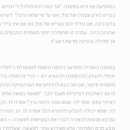
המופיעה אף היא במשנה: "עד כמה היא תולה? ר' חנינא ב
כגריס (זרע שבור) של פול, ואף על פי שלא הרגה". לשיט
בדם כינה, אם גודלו קטן מגריס של פול, גם אם אין בידי
שהרגה כינה. עמדה זו מחמירה יותר מעמדת החכמים (כפ
אך מקילה בהרבה מדעת רשב"ג.
במשנה השנייה מופיעה דוגמה נוספת לאפשרות ה"תלייה"
יכולה להגלע (להיפתח) ולהוציא דם – הרי זה תולה בה
מספרת סיפור, שנראה כבא להדגים את הפרקטיקה ההלכ
לו גם השלכות רעיוניות מעבר לכך: "מעשה באשה אחת ש
ראיתי כתם. אמר לה: שמא מכה היתה ביך? אמרה לו: הן,
לה: שמא יכולה להגלע ולהוציא דם? אמרה לו: הן. וטהרה 
עקיבא מנסות לכאורה לברר את המציאות לאשורה – האם
נובע מדם המחזור, אלא מאירוע אחר. למעשה, שאלותיו (