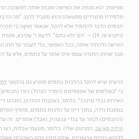
מציאות: הוא מנחה את האישה ומכוון אותה לתשובה הרצ
תלמידיו מוטרדים ממעשהו והוא מסביר להם: "מה הדבר
חכמים הדבר להחמיר אלא להקל, שנאמר וְאִשָּׁה כִּי תִהְיֶה זָבָה דָ
(ויקרא טו, 19) – 'דם' ולא כתם". לדעת ר' עקיבא, 
האישה ולהתיר אותה, ככל האפשר, בלי לעבור על חוק התו
מכך שחוק התורה עצמו אינו אוסר על כתמים, אלא על הד
הרעיון שיש להקל בהלכות כתמים מופיע גם בהקשר
למש
כי "בפולמוס של אספסינוס (המרד הגדול) גזרו (חכמים)
האירוס (כלי נגינה)". כלומר, בעקבות החורבן, הונהגו די
במסכת נידה, בתוך דיון על הלכות כתמים, מוסיף התלמו
(החכמים) לגזור על בגדי צבעונין, (אבל) אומרים: זה עד
(
נידה סא עב
, התרגום שלי). כלומר, מטעמי אבלות, רצו 
ללבוש בגדים צבעוניים, אולם חזרו בהם כשהבינו שאלה 