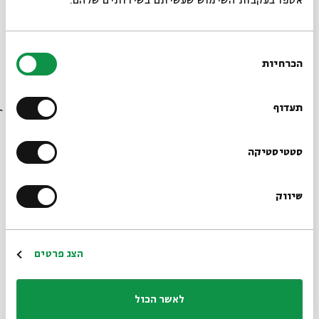
אספו בעקבות השימוש שעשיתם בשירותים שלהם.
בחירת
הכרחיות
הסכמה
רוצים לדעת מה קורה
בבית אבי חי לפני כולם?
תעדוף
הרשמו לניוזלטר שלנו
סטטיסטיקה
שיווק
*כתובת דוא"ל
הרשמה
הצג פרטים
לאשר הכול