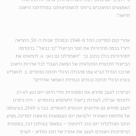
האמצעים החשובים ביותר להשתרשותנו במולדתנו הישנה
חדשה".
אחרי קום המדינה, החל מ-1948 ובמהלך שנות ה-50, הוציאה
ויצ"ו בכמה מהדורות את ספר הבישול "כך נבשל". בהקדמה
למהדורות כולן כתוב כך: "השתדלנו גם כאן: א. להתאים את
הבישול לתוצרת החקלאית של המשק העברי לכל שדרות הישוב
שרובו הגדול הביא עמו מהגולה הרגלי תזונה נפסדים. ב. להשליט
בארץ הרגלי תזונה נכונים ובמידת האפשר אחידים".
הניסיון לעצב מחדש את המסורות וחיי היום-יום נגע לא רק
לדפוסי אכילה, לצורות בישול ולשימוש בחומרים - היה ניסיון
לעצב מחדש גם אירועים וטקסים לאומיים. כבר ב-1949, בעיצומה
של מלחמת השחרור ולקראת יום העצמאות הראשון למדינה, מציע
חוקר הפולקלור יום טוב לוינסקי – במאמר בעיתון דבר, במסגרת
הניסיונות השונים לעצב את אופיו של החג החדש - לערוך