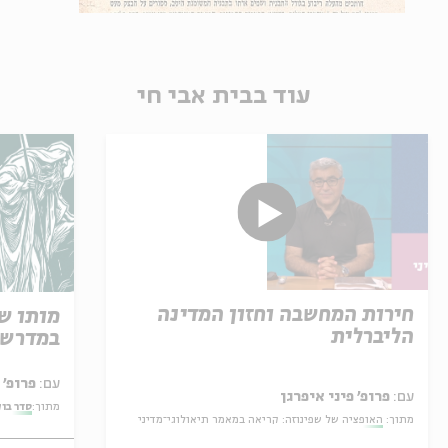
עוד בבית אבי חי
חירות המחשבה וחזון המדינה
מותו ש
הליברלית
במדרש 
עם:
פרופ' אביגדור שנאן
עם:
פרופ' פיני איפרגן
מתוך:
סדר בו
מתוך:
האופציה של שפינוזה: קריאה במאמר תיאולוגי־מדיני