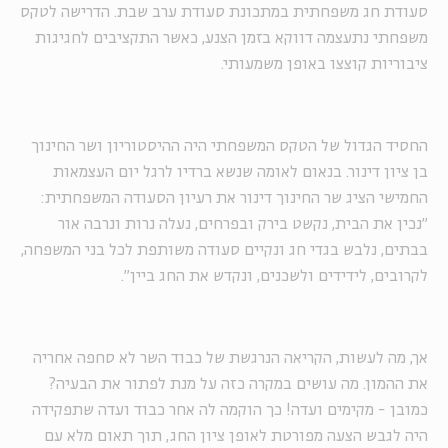
סעודת חג משפחתית במתכונת סעודת ערב שבת. הדרישה לטקס
משפחתי נתעצמה דווקא בזמן הצנע, כאשר התקציבים לחגיגות
ציבוריות קוצצו באופן משמעותי.
החסיד הגדול של הטקס המשפחתי היה ההיסטוריון ושר החינוך
בן ציון דינור. בנאום לאומה שנשא ברדיו לרגל יום העצמאות
החמישי הציג שר החינוך דינור את רעיון הסעודה המשפחתית:
"נכין את הבית, נקשט בירק ובפרחים, נעלה נרות ונרבה אור
בבתים, נלבש בגדי חג ונקיים סעודה משותפת לכל בני המשפחה,
לקרובים, לידידים ולשכנים, ונקדש את החג ביין".
אך, מה לעשות, הקריאה הנרגשת של כבוד השר לא סחפה אחריה
את ההמון. מה עושים במקרה כזה על מנת לפתור את הבעיה?
כמובן - מקימים ועדה! כך הוקמה לה אחר כבוד ועדה שתפקידה
היה לגבש הצעה מפורטת לאופן ציון החג, תוך תאום מלא עם