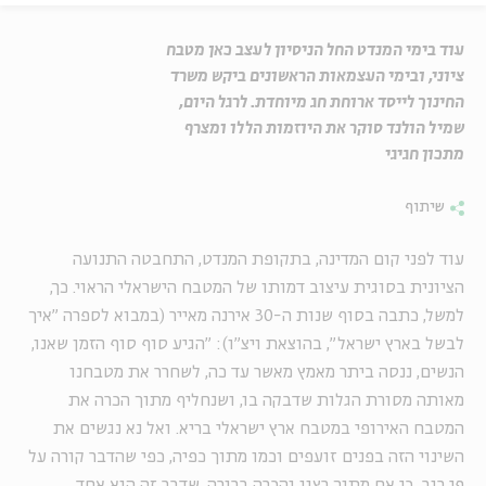
עוד בימי המנדט החל הניסיון לעצב כאן מטבח
ציוני, ובימי העצמאות הראשונים ביקש משרד
החינוך לייסד ארוחת חג מיוחדת. לרגל היום,
שמיל הולנד סוקר את היוזמות הללו ומצרף
מתכון חגיגי
שיתוף
עוד לפני קום המדינה, בתקופת המנדט, התחבטה התנועה
הציונית בסוגית עיצוב דמותו של המטבח הישראלי הראוי. כך,
למשל, כתבה בסוף שנות ה-30 אירנה מאייר (במבוא לספרה "איך
לבשל בארץ ישראל", בהוצאת ויצ"ו): "הגיע סוף סוף הזמן שאנו,
הנשים, ננסה ביתר מאמץ מאשר עד כה, לשחרר את מטבחנו
מאותה מסורת הגלות שדבקה בו, ושנחליף מתוך הכרה את
המטבח האירופי במטבח ארץ ישראלי בריא. ואל נא נגשים את
השינוי הזה בפנים זועפים וכמו מתוך כפיה, כפי שהדבר קורה על
פי רוב, כי אם מתוך רצון והכרה ברורה, שדבר זה הוא אחד