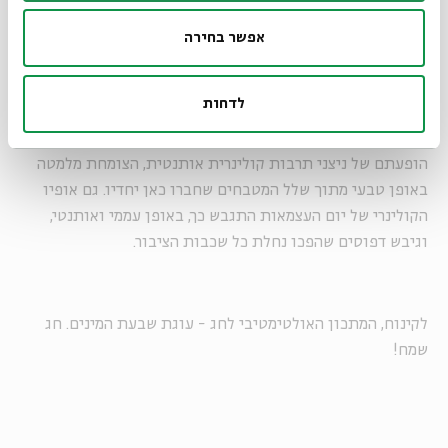
אפשר בחירה
אולם המיזם לא צלח. הציבור לא שיתף פעולה, וב-1955 החליף
זלמן ארן את בן ציון דינור בתפקיד שר החינוך והנושא ירד מסדר
לדחות
היום הציבורי. ככל שבגרה המדינה הלכו ודעכו הניסיונות ליצירת
תרבות קולינרית מוכתבת. דווקא הרפיה זו היא שאפשרה את
הופעתם של ניצני תרבות קולינרית אותנטית, הצומחת מלמטה
באופן טבעי מתוך שלל המטבחים שחברו כאן יחדיו. גם אופיו
הקולינרי של יום העצמאות התגבש כך, באופן עממי ואותנטי,
וגיבש דפוסים שהפכו נחלת כל שכבות הציבור.
לקינוח, המתכון האולטימטיבי לחג - עוגת שבעת המינים. חג
שמח!