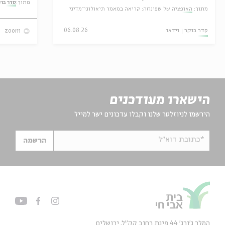
מתוך:
סדר בו
מתוך:
האופציה של שפינוזה: קריאה במאמר תיאולוגי־מדיני
סדר בוקר
וידאו
06.08.26
zoom
הישארו מעודכנים
הירשמו לניוזלטר שלנו וקבלו עדכונים ישר למייל
*כתובת דוא"ל
הרשמה
המלך ג'ורג' 44 פינת רחוב קק״ל, ירושלים