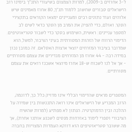
ל-3 אחוזים ב-2009), למרות הצמצום בשיעורי התנ"ך בימינו רוב
הישראלים סבורים שחשוב ללמוד תנ"ך, 80 אחוז מאמינים שיש
אלוהים ועוד נתונים רבים ומעניינים ימצאו הקוראים בתקצירי
הסקר. ואולם, כדי להפיק את המרב מן הסקר כדאי לשים לב
למספר עניינים: ראשית, השימוש בסקר כדי לשבור סטריאוטיפים.
הדימוי הרווח של הזהות המסורתית בעיני הציבור, למשל, הוא
שמדובר בציבור המזרחים יוצאי ארצות האסלאם. זה כמובן נכון
במידה רבה - 44 אחוז מן המזרחים מגדירים את עצמם מסורתיים
- אך אל לנו לשכוח ש-18 אחוז מיוצאי אשכנז רואים את עצמם
מסורתיים.
המספרים מראים שהדימוי הכללי אינו מדויק כלל. כך, לדוגמה,
הרוב המכריע של הישראלים אינו רואה התנגשות בין שמירה על
ההלכה ובין הדמוקרטיה. הנתון לא מפתיע (למרות שהשיח
הציבורי וספרי לימוד באזרחות מנסים לשכנע אותנו אחרת), אך
מה ששובר סטריאוטיפים הוא דווקא העמדות המצויות בחברה