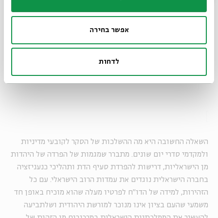
מסורתיות, ומכאן אפשר להסיק על קשרים סיבתיים שונים. כדאי
גם להבחין בין עניינים יציבים כמו אמונות והרגלים ובין עמדות
שיכולות לעבור שינוי בגלל החדשות של השבוע והשנה. אנו
אפשר בחירה
קוראים בסקר על רגיעה ביחסי דתיים-חילונים, אך סביר להניח
כי אילו נעשה סקר זה בימינו, בסערת הדיון סביב הדרת נשים,
לדחות
היינו מקבלים תוצאה שונה, חריפה יותר.
השאלה החשובה היא מה ההשלכות של הסקר לקובעי מדיניות
ולמקדמי סדרי יום שונים. מתברר שמגמות של הפרדה של היהדות
מן הישראליות, דרישות להפרדת סעיף הדת ותהליכי כנעניזציה
בחברה הישראלית נוגדים את עמדות הרוב הישראלי. עם כל
הזהירות, למידה של הדו"ח לפרטיו מעלה שהוא מוכיח באופן חד
משמעי שהעם בציון אינו מנוכר למורשת היהודית ושלתביעה
להעשיר את הממלכתיות הישראלית במרכיבים מן הזהות של