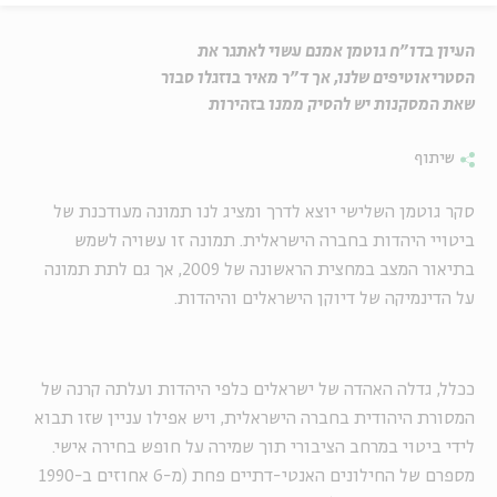
העיון בדו"ח גוטמן אמנם עשוי לאתגר את
הסטריאוטיפים שלנו, אך ד"ר מאיר בוזגלו סבור
שאת המסקנות יש להסיק ממנו בזהירות
שיתוף
סקר גוטמן השלישי יוצא לדרך ומציג לנו תמונה מעודכנת של
ביטויי היהדות בחברה הישראלית. תמונה זו עשויה לשמש
בתיאור המצב במחצית הראשונה של 2009, אך גם לתת תמונה
על הדינמיקה של דיוקן הישראלים והיהדות.
ככלל, גדלה האהדה של ישראלים כלפי היהדות ועלתה קרנה של
המסורת היהודית בחברה הישראלית, ויש אפילו עניין שזו תבוא
לידי ביטוי במרחב הציבורי תוך שמירה על חופש בחירה אישי.
מספרם של החילונים האנטי-דתיים פחת (מ-6 אחוזים ב-1990