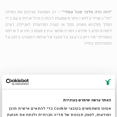
"וזה היה חלקי מכל עמלי"
– רב ושמואל מבינים את המילה
"זה" כשריד קלוש וחסר משמעות לכוח הגדול שהיה פעם ביד
המלך (מלבוש פשוט, מקל או קערה המיועדת לאכילה). רעיון
דומה מופיע במדרש נוסף המתאר את צמצום כוחו של שלמה
באחרית ימיו ויש בו עצב על מצבו של שלמה המעורב בלעג על
התנהלותו בחייו.
שלחו להו למלכוותא
– כאשר מגיע שלמה (בדמות קבצן
שוטה) אל חכמי הסנהדרין, בני דמותם של חכמי התלמוד בסיפור,
הם מנסים לבחון האם מי שיושב על כסא המלך בירושלים הוא
המלך האמיתי. האם מי שנאמר עליו כי ייחודו בכך שגדל בחכמה
האתר עושה שימוש בעוגיות
מכל מלכי הארץ, ובכך שהוא יודע את שפת החיות והעצים, לא
אמור להבחן באלה?
אנחנו משתמשים בקובצי Cookie כדי להתאים אישית תוכן
ומודעות, לספק תכונות של מדיה חברתית ולנתח את תנועת