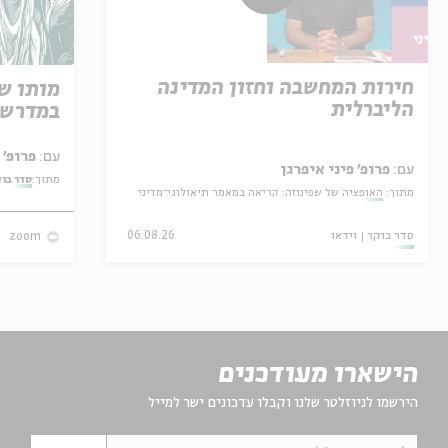
חירות המחשבה וחזון המדינה
מותו ש
הליברלית
במדרש 
עם:
פרופ' אביגדור שנאן
עם:
פרופ' פיני איפרגן
מתוך:
סדר בו
מתוך:
האופציה של שפינוזה: קריאה במאמר תיאולוגי־מדיני
סדר בוקר
וידאו
06.08.26
zoom
הישארו מעודכנים
הירשמו לניוזלטר שלנו וקבלו עדכונים ישר למייל