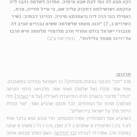
וקא תבע לה נמי לבת שבע אימיה. אתיוה לשלמה והבו ליה
עזקתא ושושילתא דחקוק עליה שם, כי עייל חזייה, פרח,
ואפילו הכי הוה ליה ביעתותא מיניה. והיינו דכתיב: (שיר
השירים ג, 7) "הנה מטתו שלשלמה ששים גבורים סביב לה
מגבורי ישראל כולם אחוזי חרב מלומדי מלחמה איש חרבו
על יריכו מפחד בלילות".
(גטין סח ע"ב)
תרגום:
מהו "וזה" (הנזכר בפסוק מקהלת)? רב ושמואל (נחלקו בתשובה).
אחד אמר: מקלו (של שלמה) ואחר אמר: מלבושו. (ולפי הגרסה
"קודו" מדובר בקערת חרס המיועדת לאכילה [על פי
הערוך
] היה
(שלמה) מחזר על הפתחים. לכל מקום שהגיע אמר: "אני קהלת
הייתי מלך על ישראל בירושלים".
כשהגיע אצל הסנהדרין, אמרו החכמים: הרי פגוע נפש בדבר אחד
לא דבק (וסיפוריו משתנים כל הזמן), מה זה? (משהו משונה
במקרה זה). אמרו לו לבניהו (
בן יהוידע
): האם המלך מבקש אותך