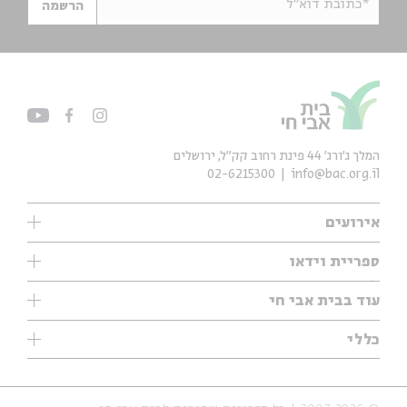
*כתובת דוא"ל
הרשמה
המלך ג'ורג' 44 פינת רחוב קק״ל, ירושלים
02-6215300
info@bac.org.il
אירועים
עיון
ספריית וידאו
אנגלית
ילדים
שיעורי בוקר
עוד בבית אבי חי
מוזיקה
מיוחדים
תערוכות
עיון
כללי
נוער
מיוחדים
מיוחדים
צרו קשר
ספרות ושירה
פודקאסטים מומלצים
ספרות ושירה
אודות
סדרות
כתבות