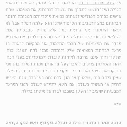
על
שבע מצוות בני נח
. התלמוד הבבלי עוסק לא מעט בראשי
הגולה ואינו חושש לתקוף את עושרם הנהנתני, את השימוש שהם
עושים בכוחם הפוליטי ולעתים גם את מוסריותם הפגומה וחוסר
דבקותם במצוות. גיבור הסיפור שלנו הוא שלמה המלך, אבל לא
תיאור היסטורי אני קוראת כאן, אלא מדרש שבבסיסו משל
לשליטים ולמנהיגים הפוליטיים בימי חכמי התלמוד. אם המדרש
מבקר את המציאות של חכמי התלמוד, אני מבקשת לראות בו
מראה לבחינת המציאות שלי, ולומדת ממנו לקח חשוב: כוח,
שלטון והון אינם ערובה למידות טובות ולמוסריות; בעלי הכח,
ההון והשלטון צריכים להיבדק על-פי אותן אמות המידה בהן אני
בודקת את עצמי ואת חברי. במקרים גרועים במיוחד, יכולים אלה
שאין בידם כוח, שלטון או הון להתנחם בעובדה, שגם האיש
החזק או העשיר בעולם, אם חטא, יתיירא לעולם מפני המראה
המבעיתה שיציב לו השטן בשכבו לבדו על מיטתו בלילה.
***
הרבה תמר דבדבני: נולדה וגדלה בקיבוץ ראש הנקרה, חיה