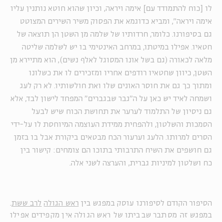
לו [כוח להתמודד עם] אימה ויראה, וכיון שהוא חוטא נותנין עליו
אימה ויראה", ומביא כדוגמא את הפסוק משיר השירים המצוטט
גם בסיפורנו. כלומר, חרדותיו של שלמה מן השטן הן תוצאה של
חטאיו. אפילו במיטתו, במרחב האינטימי בו יש לשלמה שליטה
מלאה לכאורה (גם בשל אונו המסוגל לאלף נשים), הוא מתיירא מן
השטן, כיוון שחטאיו רודפים אחריו ומזכירים לו את כשלונו
ומתוך כך גם את חוסר האונים שלו ואת חולשותיו. לא רק לעג
ושמחה לאיד יש כאן על ה"גבר שבגברים" המפחד לישון לבד, אלא
גם ניסיון של התלמוד לערער את תחושת הכוח שיש לבעל
הסמכות והשלטון, ולהפחית ממידת העוצמה המיוחסת לו על-ידי
הסרים למרותו. הלעג וערעור הכח מבטאים ביקורת אבל בו בזמן
גם חושפים את השיח התרבותי בתוכו הם צומחים: קישור בין
כח ושלטון למיניות גברית, והערצה לשני אלה.
הסיפור הקודם לסיפורנו עוסק במפגש בין
ראש הגולה
לרב ששת
.
במפגש זה מסתבר שבביתו של ראש הגולה אין מקפידים אפילו