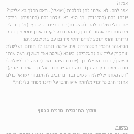
אצלו?
אמר להם: לא. שלחו להן למלכות (ושאלו): האם המלך בא אליכן?
שלחו להם (המלכות): כן, הוא בא. שלחו להם (החכמים): בידקו
את רגליו.שלחו להם (המלכות): בגרביים הוא בא (ולכן רגליו
מכוסות ואי אפשר לבדקן), והוא תובע לקיים איתן יחסי מין בזמן
נידותן, והוא תובע לקיים יחסי מין גם עם בת שבע אימו.
הביאוהו (חכמי הסנהדרין) את שלמה ונתנו לו חותם ושלשלת
שחקוק עליה שם (האלהים). כשבא (שלמה אצל השטן), ראה אותו
(השטן), ברח. ואפילו כך (שברח השטן ממנו) היה לו (לשלמה)
חרדה ממנו (מן השטן), וזה הוא שכתוב (על כך נאמר בפסוק):
"הנה מטתו שלשלמה ששים גבורים סביב לה מגבורי ישראל כולם
אחוזי חרב מלומדי מלחמה איש חרבו על יריכו מפחד בלילות".
מתוך התוכנית: מונית הכסף
הקשר: