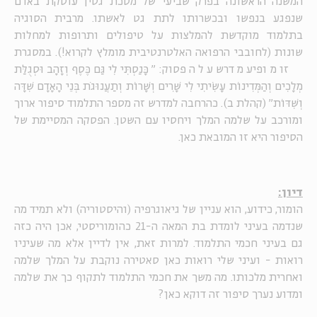
המשנה הראשונה בפרק שביעי של מסכת גטין עוסקת באדם
שנפגע בנפשו ובכשרותו לתת גט לאשתו. מרבית הסוגיה
בתלמוד מוקדשת להמלצות על טיפולים ותרופות למחלות
שונות (לחובבי הרפואה האלטרנטיבית מומלץ לקרוא!). במסגרת
זו מופיע מדרש על הפסוק: "כָּנַסְתִּי לִי גַּם כֶּסֶף וְזָהָב וּסְגֻלַּת
מְלָכִים וְהַמְּדִינוֹת עָשִׂיתִי לִי שָׁרִים וְשָׁרוֹת וְתַעֲנוּגֹת בְּנֵי הָאָדָם שִׁדָּה
וְשִׁדּוֹת" (קהלת ב). כהרחבה למדרש זה מספר התלמוד סיפור ארוך
ומורכב על שלמה המלך ויחסיו עם השטן. הפסקה המסיימת של
הסיפור היא זו המובאת כאן.
דיון:
הומור, כידוע, הוא עניין של גיאוגרפיה (והיסטוריה) ולא תמיד מה
שנדמה בעיני לומדת בת המאה ה-21 כהומוריסטי, אכן היה כזה
גם בעיני חכמי התלמוד. למרות זאת, אין לדיין אלא מה שעיניו
רואות - ועיני שלי רואות כאן סאטירה נוקבת על המלך שלמה
ואחרית מלכותו. מה משך את חכמי התלמוד לתקוף כך את שלמה
ומדוע נערך סיפור זה דוקא כאן?