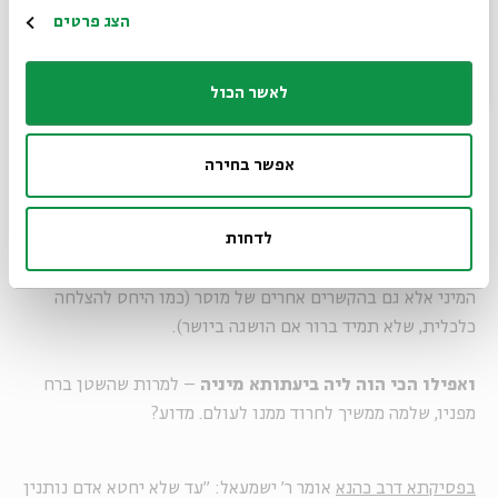
(ראו למשל את הסיפור על דוד בסנהדרין כב ע"א). כשרב ושמואל
הרשמה
הצג פרטים
מבינים שהרכוש היחיד שנשאר לשלמה הוא מקל (סמל פאלי),
לבוש או קערת אוכל (מטאפורה לאבר המין הנשי וליחסי מין
לאשר הכול
בכלל), יש בכך גם רמז למה שנותר מגבריותו. מחד גיסא מובעת
כאן הערכה לאונו המיני של המלך, אך מאידך גיסא מוטחת ביקורת
קשה במוסריות המינית של היושב בארמון. נדמה לי כי המסר
אפשר בחירה
הכפול הזה קיים גם בימינו, במיוחד כלפי מנהיגים וגיבורי
תרבות: אנו מבקרים את חוסר המוסריות שלהם אך בו בזמן
לדחות
מעריכים (לפעמים אפילו מעריצים) את כוחם, המתבטא גם
ב"כיבושיהם" המיניים. מסר כפול זה קיים לא רק בתחום המוסר
המיני אלא גם בהקשרים אחרים של מוסר (כמו היחס להצלחה
כלכלית, שלא תמיד ברור אם הושגה ביושר).
ואפילו הכי הוה ליה ביעתותא מיניה
– למרות שהשטן ברח
מפניו, שלמה ממשיך לחרוד ממנו לעולם. מדוע?
בפסיקתא דרב כהנא
אומר ר' ישמעאל: "עד שלא יחטא אדם נותנין