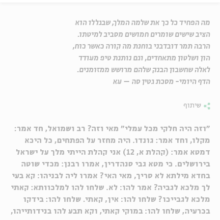
מה הפחיד כל כך את שלמה המלך, שבגללו הוא
הציב שישים שומרים חמושים מסביב למיטתו.
הרבה תמר דובדבני בוחנת מה קורה כאשר כוח,
הון ושלטון מתאחדים, וגם נותנת טיפ מעודד
לאלה שחשבון הבנק שלהם מרושש ממזומנים.
הדף היומי- מסכת גטין סה – עא
שיתוף
"וזה היה חלקי מכל עמלי" מאי וזה? רב ושמואל, חד אמר:
מקלו, וחד אמר: גונדו. היה מחזר על הפתחים, כל היכא
דמטא אמר: (קהלת א, 12) אני קהלת הייתי מלך על ישראל
בירושלים. כי מטא גבי סנהדרין, אמרו רבנן: מכדי שוטה
בחדא מילתא לא סריך, מאי האי? אמרו ליה לבניהו: קא בעי
לך מלכא לגביה? אמר להו: לא. שלחו להו למלכוותא: קאתי
מלכא לגבייכו? שלחו להו: אין, קאתי. שלחו להו: בידקו
בכרעיה, שלחו להו: במוקי קאתי, וקא תבע להו בנידותייהו,