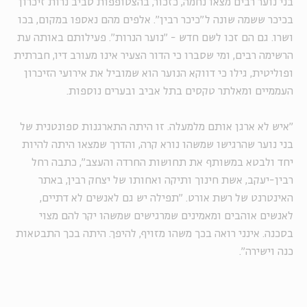
בני נוער רבים מצאו נחמה, כזכור, בהצטופפות סביב נרות זיכרון
בכיכר ששמה שונה ל"כיכר רבין". אלפים מהם נאספו במקום, בכו
ושרו. גם הם זכו לשם חדש - "נוער הנרות". פעילותם באותה עת
הרשימה רבים, ומי שסברו כי הדור הצעיר אינו מעורב דיו, חברתית
ופוליטית, גילו כי דווקא הנוער הוא שמוביל את אירועי הזיכרון
העממיים ומאלתר טקסים בתל אביב ובערים נוספות.
"איש לא ארגן אותם מלמעלה. זו היתה התארגנות ספונטנית של
בני נוער שהרגישו שמשהו נורא קרה, והדרך שמצאו היתה להיות
יחד ולבטא במשותף את תחושות החרדה והעצב", כתבה רחל
רבין-יעקב, אשת חינוך ותיקה ואחותו של יצחק רבין, באתר
האינטרנט של רשת אורט. "תפילה יש גם לאנשים לא דתיים,
לאנשים אוהבים ומאמינים שמרגישים שמשהו יקר להם מצוי
בסכנה. אינני רואה בכך משהו מזויף, להיפך. היתה בכך התבטאות
כנה וישירה".