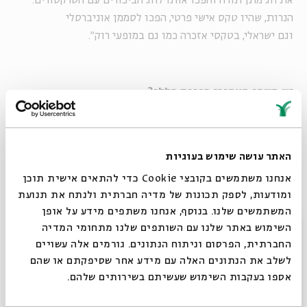
את חג מתן תורה והפכו אותו לחג הביכורים עם הטרקטורים.
הנרות, שהיו טקס אישי פרטי, הפכו לסממן אוניברסלי
וגם ישראלי, בטקסי אזכרה כמו גם במופעי רוק".
יש משהו מאחורי הנרות הללו?
"אנחנו אחת מהחברות שמאמינות שסימנים מוליכים לדברים
ממשיים, אבל מאחורי הנרות אין כלום. יש הרגשה שהנרות נותנים
את החוויה, אבל אף אחד לא בודק מה מסתתר מאחוריהם. זו
האתר עושה שימוש בעוגיות
אופנה, משהו אסתטי, כמו נרות שולחן. לקחנו את הריטואל
אנחנו משתמשים בקובצי Cookie כדי להתאים אישית תוכן
הקדום של אש והפכנו אותו למטאפורה שמעידה על אבל וצער".
ומודעות, לספק תכונות של מדיה חברתית ולנתח את תנועת
המשתמשים שלנו. בנוסף, אנחנו משתפים מידע על אופן
סגור
השימוש באתר שלנו עם השותפים שלנו מתחומי המדיה
החברתית, הפרסום וניתוח הנתונים. גורמים אלה עשויים
לשלב את הנתונים האלה עם מידע אחר שסיפקתם או שהם
אספו בעקבות השימוש שעשיתם בשירותים שלהם.