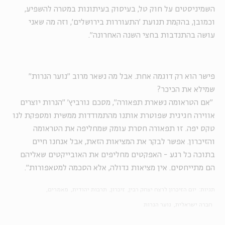
השמיניסטים על חוק טל, בעיסוק בעיתונות במטרה להשפיע,
וכמובן, בהקמת תנועת 'התעוררות בירושלים', וזה מה שאני
עושה בהתנדבות בחצי השנה האחרונה".
פישר הוא רק דוגמה אחת. אבל מה נשאר מרוב "נוער הנרות"
שמילא את הכיכר?
"אם הטראומה נשארת תפאורה", מסכם גורביץ' "הנרות יוצרים
אווירה חגיגית שפוטרת אותנו מהתמודדות ממשית ומספקת לנו
טקס יפה. זו תפאורה חסרת עומק שמחליפה את הטראומה
והזיכרון. אפשר לבקר את המציאות הזאת, אבל אנחנו חיים
בתוכה כל רגע - האפקטים מחליפים את האובייקטים שאליהם
הם מתייחסים. אין מציאות גדולה, אלא הסכמה למטאפורות".
תגיות:
יום הזיכרון לרצח יצחק רבין
זיכרון
תרבות יהודית
מאמרים
חברה ישראלית
נוער הנרות