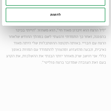
זה מה שנשאר
לדחות
שחר פישר (25), ממייסדי רשימת 'התעוררות בירושלים'
המתמודדת בבחירות לעיריית ירושלים, היה נער צעיר בזמן הרצח.
"ליל הרצח הוא זיכרון מאוד חי", הוא משחזר. "הייתי בכיכר
בהפגנה, ואחר כך התמדתי והגעתי לשם במהלך החודש שלאחר
הרצח עם חבריי. באותה תקופה ההסתכלות שלי היתה מאוד
נאיבית, ונבעה מהזעזוע ומהצורך להתמודד עם המוות באופן
כללי. אני חושב שרק מאוחר יותר הבנתי את ההשלכות, את הקרע
בעם ואת העובדה שמדובר ברצח פוליטי".