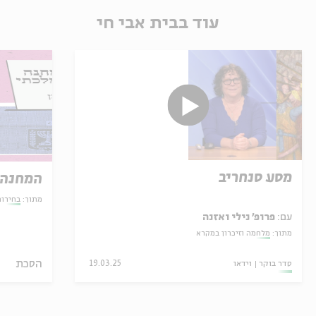
עוד בבית אבי חי
מסע סנחריב
המחנה 
מתוך:
בחירו
עם:
פרופ' נילי ואזנה
מתוך:
מלחמה וזיכרון במקרא
הסכת
סדר בוקר
וידאו
19.03.25