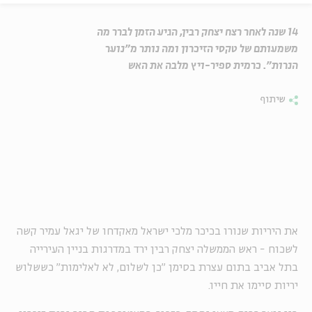
14 שנה לאחר רצח יצחק רבין, הגיע הזמן לברר מה
משמעותם של טקסי הזיכרון ומה נותר מ"נוער
הנרות". כרמית ספיר-ויץ מלבה את האש
שיתוף
את היריות שנורו בכיכר מלכי ישראל מאקדחו של יגאל עמיר קשה
לשכוח - ראש הממשלה יצחק רבין ירד במדרגות בניין העירייה
בתל אביב בתום עצרת בסימן "כן לשלום, לא לאלימות" כששלוש
יריות סיימו את חייו.