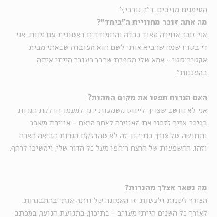
הסימנים מולכים. ד"ר גורביץ'
מה אתה זוכר מחוויית ה"ביחד"?
אני זוכר אווירה מאוד כבדה והתמודדות ראשונית עם מוות. אני
די בטוח שמה שהביא אותי לשם הוא העובדה שבאתי מבית
אקטיביסטי - אמא שלי מספרת שכבר כעובר הייתי איתה
בהפגנות".
האם הנרות תפסו את מקום המהות?
אני לא חושב שצריך לייחס משמעות יתר למעמד הדלקת הנרות
בכיכר. צריך לזכור את האווירה לאחר הרצח - אווירת משבר
ותחושה של צורך בתיקון. זה לא שהדלקת הנרות הביאה הארה
וזהו. ההשפעות של הרצח ריחפו מעל כל הדור שלי, וימשיכו לרחף.
מה נשאר אצלך מהנרות?
הצורך לשנות ולעשות. זו האמונה שליוותה אותי בהתבגרות.
לאורך כל השנים הייתי מעורב - בתיכון, בתנועת הנוער, במכתב