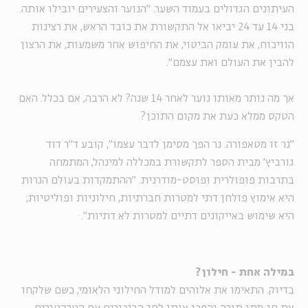
העיתונים הגדולים בעמוד השער. "הנוער והצעירים יובילו אותה.
בני 14 עד 24 יביאו אל התקשורת את כובד הראש, את רצינות
הוויכוח, את עומק הביטוי, את החיפוש אחר משמעות, את הרצון
להבין את העולם ואת עצמם".
אך מה נותר מאותו נוער לאחר 14 שנה? לא הרבה, אם בכלל. האם
הטקס ממלא כעת את מקום התוכן?
"נר זו מטאפורה. נר הפך מסימן לדבר עצמו", קובע ד"ר דוד
גורביץ' מבית הספר לתקשורת במכללה למינהל, המתמחה
בתרבות פופולרית ופוסט-מודרנית. "ההתמקדות בעולם הנרות
היא אימוץ פולחן דתי למטרות חברתיות, חילוניות ופוליטיות;
היא שימוש באייקונים דתיים למטרות לא דתיות".
במילה אחת - חילון?
בדיוק. התאימו את אלוהים למודל החילוני הלאומי, כשם שלקחו