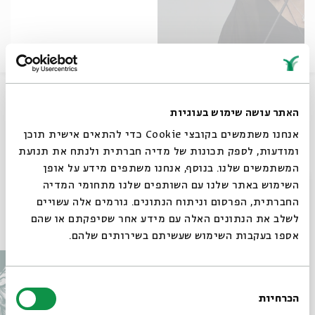
מתוך המפגש הרביעי בסדרת 'אבות 2019' בבית אבי חי
האתר עושה שימוש בעוגיות
שיתוף
אנחנו משתמשים בקובצי Cookie כדי להתאים אישית תוכן
ומודעות, לספק תכונות של מדיה חברתית ולנתח את תנועת
המשתמשים שלנו. בנוסף, אנחנו משתפים מידע על אופן
תגיות:
זיכרון
קוגניציה
מדעי המוח
ענת מריל
סגור
השימוש באתר שלנו עם השותפים שלנו מתחומי המדיה
החברתית, הפרסום וניתוח הנתונים. גורמים אלה עשויים
לשלב את הנתונים האלה עם מידע אחר שסיפקתם או שהם
עוד בבית אבי חי
אספו בעקבות השימוש שעשיתם בשירותים שלהם.
בחירת
הכרחיות
הסכמה