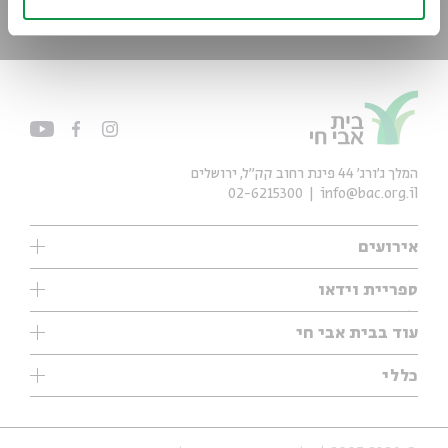
*כתובת דוא"ל
הרשמה
המלך ג'ורג' 44 פינת רחוב קק״ל, ירושלים
02-6215300
info@bac.org.il
אירועים
עיון
ספריית וידאו
אנגלית
ילדים
שיעורי בוקר
עוד בבית אבי חי
מוזיקה
מיוחדים
תערוכות
עיון
כללי
נוער
מיוחדים
מיוחדים
צרו קשר
ספרות ושירה
פודקאסטים מומלצים
ספרות ושירה
אודות
סדרות
כתבות