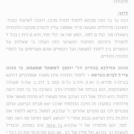
סיפורנו.
דיון:
רבה בר בר חנה מבקש ללמוד תורה מרבו, וזוכה לשיעור כפול:
תשובה מילולית ומעשה פיזי, שממנו עליו להסיק מסקנה הלכתית
בשאלה מה קודם למה, המעשה או הלימוד, והאם ניתן בכלל
להפריד ביניהם. הסיפור הקצרצר הזה העלה בי שאלות על
הקשרים בין לימוד למעשה ועל הקשיים שהם מערימים על לומדי
התורה והחיים.
הווה אזילנא בהדיה דר' יוחנן למשאל שמעתא
,
כי הווה
עייל לבית הכיסא -
לימוד התורה אינו משהו שמתקיים דווקא
בבית המדרש. הוא קורה בכל מקום: בדרך, בעת הסעודה
המשותפת, וגם בביתו של המורה-הרב. כשרבה בר בר חנה רוצה
ללמוד, הוא הולך אצל רבו ועוקב אחר מעשיו לא פחות מאשר אחר
מילותיו. במקרה זה חיכה התלמיד שרבו יצא מבית הכיסא, אולם
מוכרים לנו גם מקרים אחרים: ר' עקיבא, למשל, ביקש ללמוד את
הלכות בית הכיסא, נכנס אחרי ר' יהושע לשם וסיפר מה ראה ומה
למד; וגם תלמידו של ר' עקיבא,
בן עזאי
, נהג כמותו; והגדיל
לעשות רב כהנא, תלמידו של רב, שנכנס תחת מיטת רבו כדי