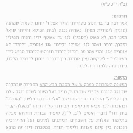
(ב"ק י"ז, ע"א)
תרגום:
אמר רבה בר בר חנה: כשהייתי הולך אצל ר' יוחנן לשאול שמועה
(סוגיה לימודית מפיו), כשהיה נכנס לבית הכיסא והייתי שואל
ממנו דבר, לא פשט (הסביר) לנו עד ששטף ידיו והניח תפילין
ומברך, וחזר ואמר לנו: אפילו "קיים" אנו אומרים, "לימד" לא
אומרים אנו. והרי אמר מר: "גדול לימוד תורה שהלימוד מביא לידי
מעשה?!" - לא קשה (אין סתירה בין דברי ר' יוחנן לדברים הללו),
כיוון שזה ללמוד וזה ללמד.
הקשר:
המשנה האחרונה בפרק א' של מסכת בבא קמא
מסבירה שבמקרה
של נזק הנגרם על ידי שור מוּעד, חייב בעל השור לשלם "נזק שלם
מן העלייה". התלמוד מבין שהביטוי "עלייה" נגזר מלשון "מעולה"
וכהוכחה לכך מביא את סיפור קבורתו של חזקיהו "במעלה קברי
בית דוד" (
דברי הימים ל"ב, ל"ג
). סיפור קבורת חזקיהו מעלה
בתלמוד שאלות על השבחים הניתנים למתים ועל ההייררכיה
הנכונה בין קיום מצוות ולימוד תורה. במסגרת דיון זה מובא