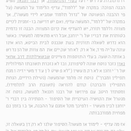
זו מקובלת על רש"י ועל
בעלי התוספות
, אך
רבנו חננאל
מציע
הבנה הפוכה: במקרה של "ללמוד", עדיף הלימוד על המעשה (על
פי ההבנה הפשוטה של "גדול תלמוד שמביא לידי מעשה"), אך
במקרה של "ללמד", המעשה עדיף, ואם יש דרישה בו-זמנית לקיים
מצווה וללמד תורה, יש להעדיף את קיום המצווה. הבנה זו נדמית
כסותרת את דבריו של ר' יוחנן, אבל היא מתאימה למעשיו: כאשר
הוא נדרש לשאלה תורנית בעת שנכנס לבית הכיסא, הוא אינו
עונה עליה מיד, אלא רק לאחר שקיים את המצוות שלהן נדרש
באותה השעה. בעלי התוספות מציינים
שבשאילתות דרב אחאי
גאון
נזכר נוסח שונה לסיפורנו, ובו לא נזכרת תשובתו המילולית
של ר' יוחנן אלא רק מעשיו ("לא פשיט לן עד דמשי ידיה ומנח
תפילין ומברך"). נוסח זה מלמד שהמעשה (נטילת הידיים, הנחת
התפילין והברכה) קודם להוראה (תשובת הרב לתלמידו),
ומסתדר היטב עם פירושו של רבנו חננאל. למעשה, נוסח זה
מנטרל את הקושיה העיקרית של הסיפור - הסתירה בין דברי ר'
יוחנן לבין מעשיו - ולפיכך מקל אמנם על ההבנה, אך בו בזמן גם
מפחית ממורכבותה.
אז מה עדיף - לימוד או מעשה? הסיפור שלנו לא רק דן בשאלה זו,