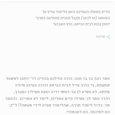
הדיון בשאלה העתיקה האם הלימוד עדיף על
המעשה (או להפך) מקבל תפנית מפתיעה כשרבי
יוחנן נכנס לבית הכיסא. הדף השבועי
שיתוף
אמר רבה בר בר חנה: הווה אזילנא בהדיה דר' יוחנן למשאל
שמעתא, כי הווה עייל לבית הכיסא והווה בעינא מיניה
מלתא, לא פשיט לן עד דמשי ידיה ומנח תפילין ומברך,
והדר אמר לן: אפילו קיים אמרינן, לימד לא אמרינן. והאמר
מר: גדול לימוד תורה, שהלימוד מביא לידי מעשה?! ל"ק:
הא למיגמר, הא לאגמורי.