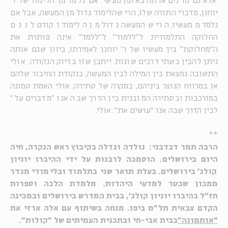
אלא גם מדגים אותה באופן מעשי: אם נלמד מן הלימוד של ר'
יוחנן, מדברי התורה שלו, הרי שהלימוד גדול מן המעשה, אבל אם
נלמד ממעשיו, הרי שהמעשה גדול מן הלימוד וקודם לו. גם
החלוקה התלמודית ל"ללמוד" ל"ללמד" אינה פותרת את
ה"מחלוקת" בין מעשיו של ר' יוחנן לאמירתו, כיוון שגם אותה
ניתן להבין בשתי דרכים שונות. ייתכן שזו בדיוק הנקודה: אולי
התשובה נמצאת בין המילה לבין המעשה, בנקודת החיבור שלהם
או במרווח הנוצר ביניהם, במקרה של סתירה; אולי האמת טמונה
במורכבות ובסתירה המובנית בין הדרך שבה אנו "מדברים על"
לבין הדרך שבה אנו "עושים את". אולי.
**
הרבה תמר דבדבני: נולדה וגדלה בקיבוץ ראש הנקרה, חיה
היום בירושלים. הוסמכה לרבנות על ידי ההיברו יוניון
קולג' בירושלים. בעלת תואר שני בתלמוד ובלימודי מגדר
ממכון שכטר למדעי היהדות. מלמדת הלכה וספרות
חז"ל בהיברו יוניון קולג', בבית המדרש בירושלים ובמכינה
הקדם צבאית תל"מ ביפו. מנחה בשיתוף עם אלה ארזי את
"אותמונה"
בבית אבי-חי ובתכנית העמיתים של "קולות".