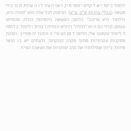
ללמוד כיצד יש לקיים יחסי מין, ואף העיר לו הערות תוך כדי
מעשה (
בבלי, ברכות ס"ב, ע"א
). הנימוק לכל אלה הוא "תורה היא,
וללמוד היא צריכה". כלומר, המעשה היומיומי, כחלק מהחיים
עצמם, קרוי גם הוא "תורה" ודורש הנחיה רבנית ולימוד. בדומה
ללימוד טקסטואלי, הלימוד מן הצפייה והחוויה מחייב הסקת
מסקנות עקרוניות מתוך מקרה קונקרטי, ולעתים יש בו קושי
מיוחד, כיוון שמילותיו של הרב סותרות את מעשהו הפיזי.