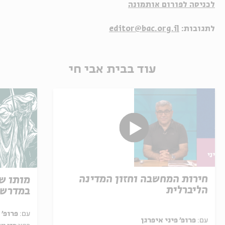
לכניסה לפורום אותמונה
לתגובות:
editor@bac.org.il
עוד בבית אבי חי
חירות המחשבה וחזון המדינה
מותו ש
הליברלית
במדרש 
עם:
פרופ' אביגדור שנאן
עם:
פרופ' פיני איפרגן