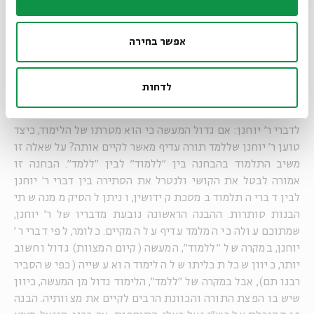
שהלימוד חשוב יותר, אולם מתוך הדברים משתמע שהמעשה הוא
העיקר, כיוון שלימוד התורה הוא האמצעי בעוד שקיום המצוות
הוא התכלית. כך מפרש
רבנו תם
כאן: "וכיוון שאנו אומרים קיים,
אפשר בחירה
הרי אנו אומרים שלמד". כלומר, אדם שנאמר עליו במותו ש"קיים
זה מה שכתוב בזה" בוודאי למד תורה, כיוון שהלימוד מביא לידי
מעשה, ואם לא היה לומד, לא יכול היה לקיים את המצוות כהלכתן.
לדחות
התלמוד מביא כאן את הציטוט ממסכת קידושין כדי להנגידו
לדברי ר' יוחנן: אם גדול המעשה כי הוא מטרתו של הלימוד, כיצד
טוען ר' יוחנן שללמד תורה עדיף מאשר לקיים אותה? על שאלה זו
משיב התלמוד בהבחנה בין "ללמוד" לבין "ללמד". הבחנה זו
אמורה לבטל את הקושי ולנטרל את הסתירה בין דברי ר' יוחנן
לבין דברי התלמוד במסכת קידושין, וניתן להסיק ממנה שתי
הבנות סותרות. ההבנה הראשונה נובעת מדבריו של ר' יוחנן,
שמתוכם עולה כי המלמד עדיף על המקיים. כלומר, לפי דברי ר'
יוחנן, במקרה של "ללמוד", המעשה (קיום המצוות) גדול וחשוב
יותר, כיוון שכל תכליתו של הלימוד הוא עשייה (כפי שהסביר
רבנו תם), אבל במקרה של "ללמד", הלימוד גדול מן המעשה, כיוון
שיש בו הפצת התורה והכוונת הרבים לקיים את מצוותיה. הבנה