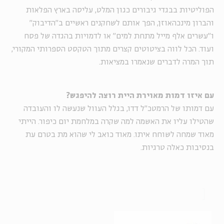
הפוליטיות בבגדי גיבורים כגון המלט, עליסה בארץ הפלאות
והברון מינכהאוזן, הפך אותם לשחקנים ראשיים ב"הדיבוק"
ו"עשרים אלף מייל מתחת למים" או לדמויות בהגדה של פסח
ועוד. הכל לווה בציטוטים קצרים מתוך הטקסט הספרותי המקורי,
תוך המרה לדברים שנאמרו במציאות.
עם איזו דמות מאוירת היית רוצה להיפגש?
עם דמותו של הרמטכ"ל דדו, בגלל העוול שנעשה לו והעובדה
שהטילו עליו את האשמה למה שקרה במלחמת יום כיפור. הייתי
מאוד שמחה לשוחח איתו. מאוד כואב לי שהוא מת בטרם עת
בנסיבות כאלה טרגיות.