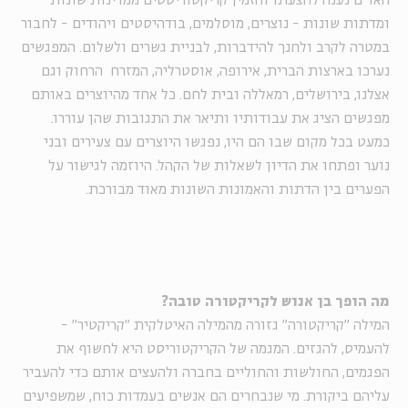
האו"ם נענה להצעתו והזמין קריקטוריסטים ממדינות שונות
ומדתות שונות - נוצרים, מוסלמים, בודהיסטים ויהודים - לחבור
במטרה לקרב ולחנך להידברות, לבניית גשרים ולשלום. המפגשים
נערכו בארצות הברית, אירופה, אוסטרליה, המזרח הרחוק וגם
אצלנו, בירושלים, רמאללה ובית לחם. כל אחד מהיוצרים באותם
מפגשים הציג את עבודותיו ותיאר את התגובות שהן עוררו.
כמעט בכל מקום שבו הם היו, נפגשו היוצרים עם צעירים ובני
נוער ופתחו את הדיון לשאלות של הקהל. היוזמה לגישור על
הפערים בין הדתות והאמונות השונות מאוד מבורכת.
מה הופך בן אנוש לקריקטורה טובה?
המילה "קריקטורה" גזורה מהמילה האיטלקית "קריקטיר" -
להעמיס, להגזים. המגמה של הקריקטוריסט היא לחשוף את
הפגמים, החולשות והחוליים בחברה ולהעצים אותם כדי להעביר
עליהם ביקורת. מי שנבחרים הם אנשים בעמדות כוח, שמשפיעים