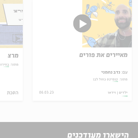
מאיירים את פורים
מרצ
מתוך:
בחירו
עם:
נדב נחמני
מתוך:
קומיקס כחול לבן
הסכת
ילדים
וידאו
06.03.23
הישארו מעודכנים