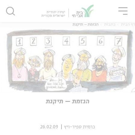
גור
סגור
סגור
דף הבית
כתבות
הגזמת – תיקנת
ה
אנגלית
נוער
ה
אנגלית
מיוחדי
הגזמת – תיקנת
כרמית ספיר-ויץ
26.02.09