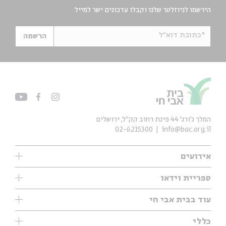
הירשמו לניוזלטר שלנו וקבלו עדכונים ישר למייל
*כתובת דוא"ל
הרשמה
המלך ג'ורג' 44 פינת רחוב קק״ל, ירושלים
02-6215300
info@bac.org.il
אירועים
עיון
ספריית וידאו
אנגלית
ילדים
שיעורי בוקר
עוד בבית אבי חי
מוזיקה
מיוחדים
תערוכות
עיון
כללי
נוער