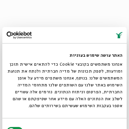
דמויות פוליטיות כגיבורי אגדות. זאב
באיזו מידה קריקטורה פוליטית אכן משפיעה?
האתר עושה שימוש בעוגיות
זה מאוד תלוי בחברה. הנאציזם השתמש בקריקטוריסטים בכל
אנחנו משתמשים בקובצי Cookie כדי להתאים אישית תוכן
המדינות שאליהן פלש, לשם שטיפת מוח של האזרחים. היוצרים
ומודעות, לספק תכונות של מדיה חברתית ולנתח את תנועת
שפעלו בשירותו הראו כמה היהודים דמוניים ומפלצתיים, וזה
המשתמשים שלנו. בנוסף, אנחנו משתפים מידע על אופן
נעשה כדי להכין את דעת הקהל לרצח העם. זה חלק מהחינוך
סגור
השימוש באתר שלנו עם השותפים שלנו מתחומי המדיה
לשנאה. לצערי, אותו דבר קורה גם במדינות ערב. ברובן, חלק ניכר
החברתית, הפרסום וניתוח הנתונים. גורמים אלה עשויים
מהאוכלוסייה אינו יודע קרוא וכתוב, והקריקטורה מקבלת עוצמה
לשלב את הנתונים האלה עם מידע אחר שסיפקתם או שהם
אדירה - אין צורך במילים, אפשר לקלוט את המסר בצורה הכי
אספו בעקבות השימוש שעשיתם בשירותים שלהם.
ישירה שיש.
בחירת