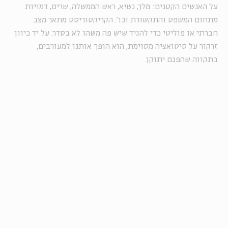
על האנשים הקטנים: מלך, נשיא, ראש הממשלה, שרים, דמויות
מתחום המשפט והתקשורת וכו'. הקריקטוריסט מתאר מצב
חברתי או פוליטי כדי להגיד שיש פה משהו לא בסדר. על יד כיוון
זרקור על סיטואציה מסוימת, הוא הופך אותנו למעורבים,
בתקווה שהפגם יתוקן.