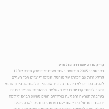
קריקטורה שעוררה פולמוס:
בספטמבר 2005 פורסמה באחד מעיתוני דנמרק סדרה של 12
קריקטורות עם דמותו של מוחמד, שגרמו ליוצרים מכל העולם
להגיב. בקוראן לא היה נהוג לאייר את פניו של מוחמד, כיוון שהוא
נחשב לדמות קדושה כנביא האסלאם. המהומות שפרצו בעולם
בעקבות הפרשה והפגיעה באזרחים חפים מפשע הביאו ליוזמה
יוצאת דופן של הקריקטוריסט הצרפתי הוותיק ז'אן פלאנטו.