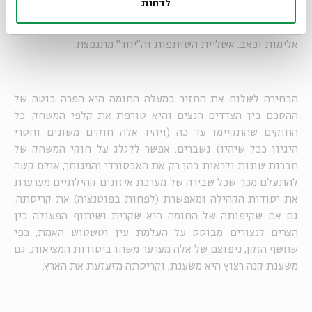
לדחות
שפציעת החומה מעירה את הארץ מחלומה, חלום השלום והאיזון:
עכשיו ברור שיש כאן מלחמה, שאין קהילה אחת, שיש פה שנאה,
אלימות וכאב. אשליית השותפות וה"יחד" מתנפצת.
הבחירה לשלוח את החזיר במעלה החומה היא הפרה בוטה של
ההסכם בין הצדדים הנצים והיא טורפת את קלפי המשחק. כל
החוקים שהתקיימו עד כה (ויהיו אלה חוקים משונים וחסרי
היגיון ככל שיהיו) נשברים. אפשר ללגלג על חוקי המשחק של
חברות שונות ולראות בהן רק את האבסורדי והמגוחך, אולם קשה
להתעלם מכך שכל שבירה של מערכת איזונים קהילתיים מערערת
את יסודות הקהילה ומאפשרת (לפחות בפוטנציה) את קריסתה.
גם אם שקיפותה של החומה היא שקרית ושיתוף הפעולה בין
הצרים לנצורים מבוסס על העלמת עין וטשטוש האמת, כפי
שחשף הזקן, ניפוצם של אלה מערער משהו ביסודות המציאות. גם
משענת קנה רצוץ היא משענת, וקריסתה מזעזעת את הארץ.