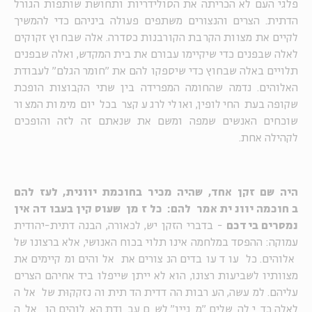
פלגי העם לא הכריתה את הסולידריות ותחושת שותפות הגורל
הדתית. הצרים והנצורים משתפים פעולה ביניהם כדי להמשיך
לקיים את מצוות הקרבת הקורבנות כסדרה. אלה שבחוץ זקוקים
לאלה שבפנים כדי שיקיימו עבורם את בית המקדש, ואלה שבפנים
תלויים באלה שבחוץ כדי שיספקו להם את "חומר הגלם" לעבודת
האלוהים. נדמה שהחומה המפרידה בין שתי הקבוצות הופכת
שקופה בעת החילופין, ואולי לרגע קצר בכל יום מימות המצור
שוכחים האנשים שמפה ומשם את שנאתם זה לזה והופכים
לקהילה אחת.
היה שם זקן אחד, שהיה מכיר בחוכמת יוונית, לעז להם
בחוכמה יוונית אמר להם: כל זמן שעוסקין בעבודה אין
נמסרים בידכם
- בדברי הזקן יש, לכאורה, הבנה דתית-יהודית
עמוקה: ההפסד במלחמה אינו תלוי בכוח האנושי, אלא ברצונו של
אלוהים. כל עוד עובדים הנצורים את אלוהים ומקיימים את
מצוותיו לשביעות רצונו, הוא לא ייתן שייפלו ביד אחיהם הצרים
עליהם. למעשה, הערבות ההדדית הדתית והנזקקוּת של אלה
לאלה כדי להשלים "מניין" לשם עבודת האלוהים הן אלה