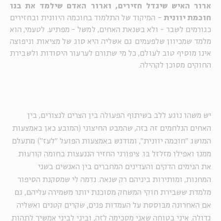
ארור האיש שיגדל חזירים, וארור האדם שילמד את בנו
חוכמת יוונית
- המיקוד של התלמוד בחוכמה היוונית ובחזירים
כגורמים לשבר - ולא בשנאת האחים, למשל - מפתיע. לטעמי, הוא
מלמד שמכיוון שלפעמים גם אשליה היא סוג של מציאות וניפוצה
אינו מוסיף טוב לעולם, כל מי שתורם לערעור היסודות ולשבירת
החוקים מסוכן לקהילה.
יש משהו נוגע ללב בשיתוף הפעולה בין הצרים לנצורים, בין
האחים הנלחמים זה בזה, שהמבט החיצוני (המובע כאן באמצעות
המושג "חוכמה יוונית", ומודגש באמצעות הפועל "לעז") מתעלם
ממנו ואפילו מזלזל בו. ציפורני החזיר הננעצות בחומה קורעות
את הנימים הדקים והעדינים המחברים בין האנשים בשני
המחנות, ומותירות ביניהם רק שנאה. נדמה לי שמסקנת הסיפור
מלמדת ששבירת חוקי המשחק מסוכנת יותר משמירה עליהם, גם
אם האחרונה מבוססת על העמדות פנים, שקרים קטנים ואשליה
גדולה. איני בטוחה שאני מסכימה לזה, וביני לביני אמשיך לתהות