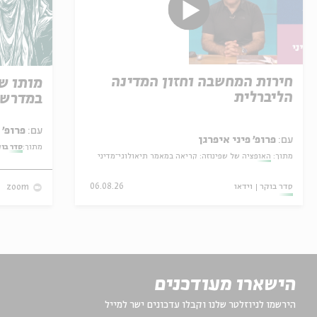
חירות המחשבה וחזון המדינה
מותו ש
הליברלית
במדרש 
עם:
פרופ' אביגדור שנאן
עם:
פרופ' פיני איפרגן
מתוך:
סדר בו
מתוך:
האופציה של שפינוזה: קריאה במאמר תיאולוגי־מדיני
סדר בוקר
וידאו
06.08.26
zoom
הישארו מעודכנים
הירשמו לניוזלטר שלנו וקבלו עדכונים ישר למייל