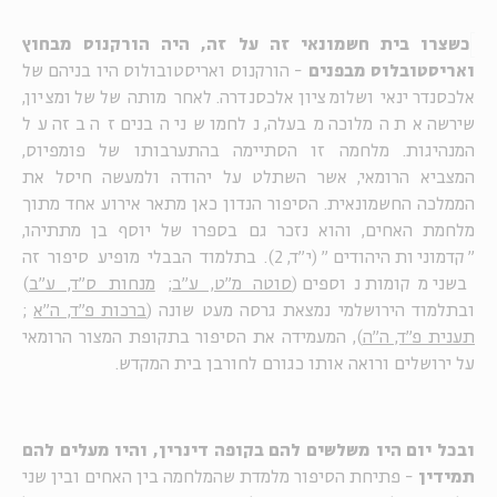
כשצרו בית חשמונאי זה על זה, היה הורקנוס מבחוץ
ואריסטובלוס מבפנים
- הורקנוס ואריסטובולוס היו בניהם של
אלכסנדר ינאי ושלומציון אלכסנדרה. לאחר מותה של שלומציון,
שירשה את המלוכה מבעלה, נלחמו שני הבנים זה בזה על
המנהיגות. מלחמה זו הסתיימה בהתערבותו של פומפיוס,
המצביא הרומאי, אשר השתלט על יהודה ולמעשה חיסל את
הממלכה החשמונאית. הסיפור הנדון כאן מתאר אירוע אחד מתוך
מלחמת האחים, והוא נזכר גם בספרו של יוסף בן מתתיהו,
"קדמוניות היהודים" (י"ד, 2). בתלמוד הבבלי מופיע סיפור זה
בשני מקומות נוספים (
סוטה מ"ט, ע"ב
;
מנחות ס"ד, ע"ב
)
ובתלמוד הירושלמי נמצאת גרסה מעט שונה (
ברכות פ"ד, ה"א
;
תענית פ"ד, ה"ה
), המעמידה את הסיפור בתקופת המצור הרומאי
על ירושלים ורואה אותו כגורם לחורבן בית המקדש.
ובכל יום היו משלשים להם בקופה דינרין, והיו מעלים להם
תמידין
- פתיחת הסיפור מלמדת שהמלחמה בין האחים ובין שני