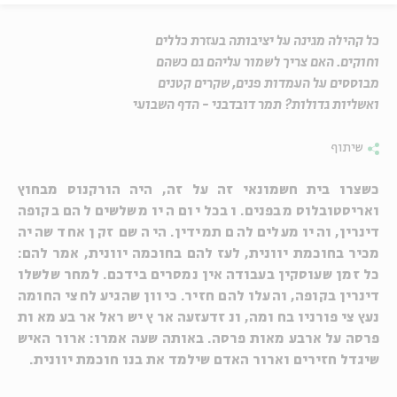
כל קהילה מגינה על יציבותה בעזרת כללים
וחוקים. האם צריך לשמור עליהם גם כשהם
מבוססים על העמדות פנים, שקרים קטנים
ואשליות גדולות? תמר דובדבני - הדף השבועי
שיתוף
כשצרו בית חשמונאי זה על זה, היה הורקנוס מבחוץ
ואריסטובלוס מבפנים. ובכל יום היו משלשים להם בקופה
דינרין, והיו מעלים להם תמידין. היה שם זקן אחד שהיה
מכיר בחוכמת יוונית,
לעז להם בחוכמה יוונית,
אמר להם:
כל זמן שעוסקין בעבודה אין נמסרים בידכם. למחר שלשלו
דינרין בקופה, והעלו להם חזיר. כיוון שהגיע לחצי החומה
נעץ ציפורניו בחומה, ונזדעזעה ארץ ישראל ארבע מאות
פרסה על ארבע מאות פרסה. באותה שעה אמרו: ארור האיש
שיגדל חזירים וארור האדם שילמד את בנו חוכמת יוונית.