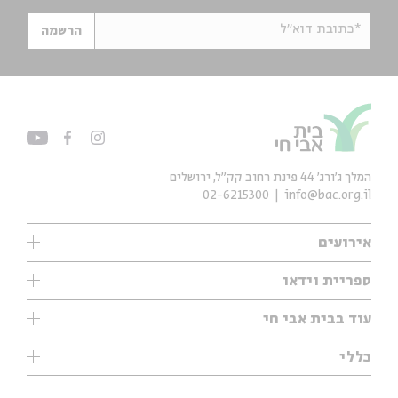
*כתובת דוא"ל
הרשמה
המלך ג'ורג' 44 פינת רחוב קק״ל, ירושלים
02-6215300
info@bac.org.il
אירועים
עיון
ספריית וידאו
אנגלית
ילדים
שיעורי בוקר
עוד בבית אבי חי
מוזיקה
מיוחדים
תערוכות
עיון
כללי
נוער
מיוחדים
מיוחדים
צרו קשר
ספרות ושירה
פודקאסטים מומלצים
ספרות ושירה