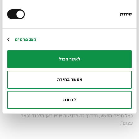
שייכת אליה. מצד שני אני מסתכלת עליה מבפנים כי אני חיה
בתוך ההוויה שלה. הרגשות שלי מעורבים והרבה יותר צנועים.
שיווק
*כתובת דוא"ל
הם רגשות של אדם אחד, סובייקט שלא יכול להרגיש את כל
העולם. עושה לי טוב לראות אנשים שטוב להם, ואני רוצה שלכל
האנשים יהיה טוב. מצד שני הנפש חצויה והלב חצוי. אני מאמינה
הרשמה
שכל אדם חושב על הקיים. הישראלי והפלסטינאי הם אותו מטבע
הצג פרטים
עם גורל משותף, שהם מתגלגלים סביבו".
לאשר הכול
"אני מקווה שיקום דור שישבור את המעגל ההרסני הזה. מה עשה
היהודי שהוא חייב לשאת את מסע העוולות שעבר כשהוא בסך
אפשר בחירה
הכל רוצה לחיות, להיות נאהב ולאהוב? באותה מידה בדיוק גם
הפלסטינאי רוצה להיות נאהב ולאהוב. אני מרגישה מנוכרת, יש לי
לדחות
עמדה לא מחויבת לדת, ולא מחויבת למסגרת פוליטית, ואין לי
בנפש מקום שאני שונאת את זה או זה, אני מסתכלת על כולם
כאל חפים מפשע, ומתוך זה מרגישה שיש כאן מלכוד וכאב
עצום".