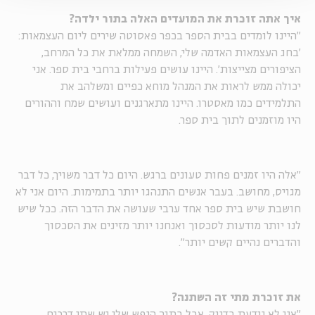
איך אתה זוכרת את המועדים האלה בתור ילדה?
"היינו לומדים בבית הספר בכפר פאסוטה שירים ליום העצמאות:
'בחג העצמאות האדמה שלי, השמחה ממלאת את כל המרחב,
הציפורים מצייצות'. היינו עושים פעילות ברחבי בית ספר. אני
יכולה ממש לראות את המנהל מוחא כפיים ומשלהב את
התלמידים כמו מאסטרו. היינו מתארגנים ועושים שמח וההורים
היו מוזמנים לתוך בית ספר.
"אלה היו זמנים פחות טעונים ברגש. היום כל דבר משויך, כל דבר
מגויס, מחושב. בעבר אנשים התנהגו יותר בתמימות. היום אני לא
חושבת שיש בית ספר אחד ערבי שעושה את הדבר הזה. ככל שיש
לנו יותר מודעות לסכסוך ואנחנו יותר מזינים את הסכסוך
והדברים נהיים קשים יותר".
את זוכרת מתי זה השתנה?
"אני לא יודעת בדיוק, אבל בתוך הנפש שלי יש שתי דרכים.