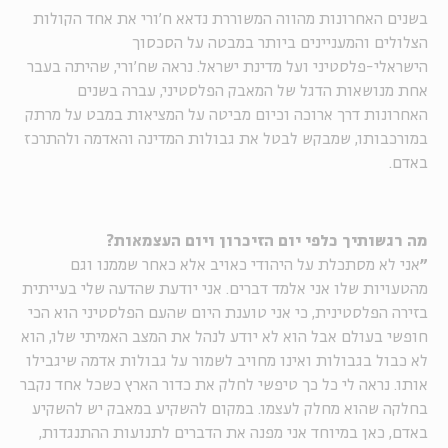
בשנים האחרונות מהווה המשוררת נדאא ח'ורי את אחד הקולות
הצלולים והמעניינים ביותר במבטה על הסכסוך
הישראלי-פלסטיני ועל מדינת ישראל. נראה שח'ורי, שהיתה בעבר
אחת מנושאות הדגל של המאבק הפלסטיני, עברה בשנים
האחרונות דרך ארוכה וכיום מביטה על המציאות במבט על מרתק
במורכבותו, שמבקש לבטל את גבולות המדינה והאדמה ולהתרכז
באדם.
מה רגשותיך כלפי יום הזיכרון ויום העצמאות?
"
אני לא מסתכלת על היהודי כאויב אלא כאחר שממנו וגם
מהטעויות שלו אני אלמד דברים. אני יודעת שהדעה שלי בעייתית
בזירה הפלסטינית, כי אני טוענת היום שהעם הפלסטיני הוא הכי
חופשי בעולם אבל הוא לא יודע לנהל את המצב האמיתי שלו, הוא
לא כבול בגבולות ואינו מחויב לשמור על גבולות אדמה שיגבילו
אותו. נראה לי כל כך טיפשי לחלק את כדור הארץ כשכל אחד נקבר
בחלקה שהוא מחלק לעצמו. במקום להשקיע במאבק יש להשקיע
באדם, כאן במיוחד אני מפנה את הדברים לתנועות ההתנגדות,