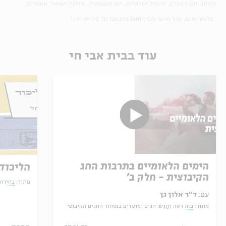
תגיות:
יום הזיכרון
תרבות ישראלית
יום העצמאות
מדינת ישראל
מאמרים
פלסטינאים
ערך מוסף מגזין תוכן בית אבי חי
נידאא חורי
עוד בבית אבי חי
הימים הלאומיים בתרבות החג
הליכוד
הקיבוצית - חלק ב'
מתוך:
בחירו
עם:
ד"ר אלון גן
מתוך:
כזה ראה וְחַדֵּשׁ: חגים ומועדים במחזור החגים הקיבוצי