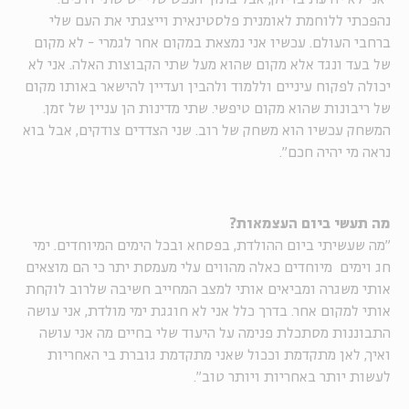
נהפכתי ללוחמת לאומנית פלסטינאית וייצגתי את העם שלי
ברחבי העולם. עכשיו אני נמצאת במקום אחר לגמרי - לא מקום
של בעד ונגד אלא מקום שהוא מעל שתי הקבוצות האלה. אני לא
יכולה לפקוח עיניים וללמוד ולהבין ועדיין להישאר באותו מקום
של ריבונות שהוא מקום טיפשי. שתי מדינות הן עניין של זמן.
המשחק עכשיו הוא משחק של רוב. שני הצדדים צודקים, אבל בוא
נראה מי יהיה חכם".
מה תעשי ביום העצמאות?
"מה שעשיתי ביום ההולדת, בפסחא ובכל הימים המיוחדים. ימי
חג וימים מיוחדים כאלה מהווים עלי מעמסת יתר כי הם מוצאים
אותי משגרה ומביאים אותי למצב המחייב חשיבה שלרוב לוקחת
אותי למקום אחר. בדרך כלל אני לא חוגגת ימי מולדת, אני עושה
התבוננות מסתכלת פנימה על היעוד שלי בחיים מה אני עושה
ואיך, לאן מתקדמת וככול שאני מתקדמת גוברת בי האחריות
לעשות יותר באחריות ויותר טוב".