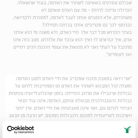
שכולם עסוקים בשאיפה לשחרר את האדמה, בעוד שהשאלה
הגדולה צריכה להיות - מה עם האדם שאתם לא
משחררים, אלא הופכים אותו לעבד לאדמה, למסורת ולקדושה.
ובנוסף לכך גם מקריבים אותו בכוונה תחילה?
בעיני הקדוש מכל דבר אלו חיי האדם, ולא משנה מי הוא אותו
אדם, איך קוראים לו ואיך הוא עובד את אלוהים. מצב כזה אינו
מתקבל על דעתי ואני לא מוצאת את עצמי חוגגת חגים דתיים
ואו לאומיים".
"אני רואה במאבק מזבח שמקריב את חיי האדם למען האדמה.
ומעלה קול המבקש לשחרר את האדם מן המחויבות ללחם על
גבולות שיגבילו את מרחב הווייתו. בזמן שהגלובליזציה פותחת
גבולות והטכנולוגית מבטלת אותם, האדמה אינה עוד תנאי
הכרחי לקיום עם, ואף אינה מאבטחת את חיי האדם. אין יותר
חשיבות לטריטוריה למקום ולגבולות המקום. יש הרבה מן הכאב
והרבה מן החמלה, ואני לא חושבת שאנחנו צריכים ללחום
מלחמת אדמה פרימיטיבית בעידן של מהפכה ווירטואלית. בתוך
זה אני רואה שני עמים מנהלים מלחמת סרק סיזיפית על קדושת