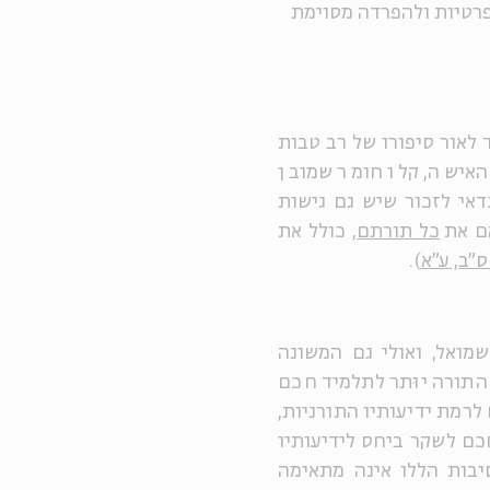
פרטיות ולהפרדה מסוימת
 לאור סיפורו של רב טבות
האישה, קל וחומר שמובן
דאי לזכור שיש גם גישות
ם את
כל תורתם
, כולל את
"ב, ע"א
).
מואל, ואולי גם המשונה
התורה יוּתר לתלמיד חכם
רמת ידיעותיו התורניות,
כם לשקר ביחס לידיעותיו
יבות הללו אינה מתאימה