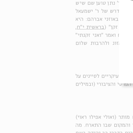
קר. ר' נתן טוען שם שיש
ית המדרש של ר' ישמעאל
שרה באוזני אברהם: היא
וני זקן" (
בראשית י"ח,
ניסוח ואמר "ואני זקנתי"
בני הזוג ולהרבות שלום
ונים עיקריים לסייגים על
פרטי והציבורי (ובמילים
ותר (ואולי אפילו ראוי)
 והמקום שבו התארח. מה