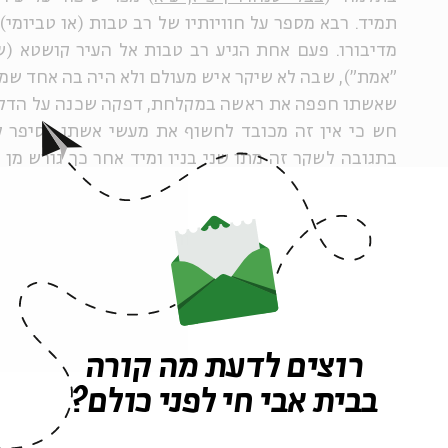
תמיד. רבא מספר על חוויותיו של רב טבות (או טביומי
מדיבורו. פעם אחת הגיע רב טבות אל העיר קושטא (
"אמת"), שבה לא שיקר איש מעולם ולא היה בה אחד שמת
שאשתו חפפה את ראשה במקלחת, דפקה שכנה על הדלת
חש כי אין זה מכובד לחשוף את מעשי אשתו, וסיפר ל
בתגובה לשקר זה מתו שני בניו ומיד אחר כך גורש מן 
אנשיה בשקריו ובמוות הנלווה אליהם. מחד גיסא, סיפו
החיים, ומלמד כי השקר (או הפער בין המילים לבין המ
גיסא, מעלה הסיפור כי הדבקות באמת מחייבת את פריצ
שבין רשות היחיד לרשות הרבים, סותרת את האינסטי
על הצניעות ועל הפרטיות, ובמובנים רבים, גוררת ח
במפגש התלמודי בין רב טבות לעיר "אמת", דומני שיד טו
רוצים לדעת מה קורה
בבית אבי חי לפני כולם?
במקום אחר בתלמוד, מופיע הסבר לחשיבותו של השקר 
יבמות ס"ה, ע"ב
אומר ר' אילעא בשם ר' אלעזר בן ר' שמע