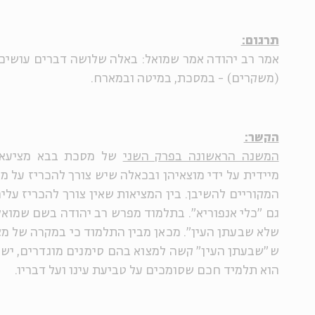
תרגום:
אמר רב יהודה אמר שמואל: באלה שלושה דברים עושים
(משקרים) - במסכת, במיטה ובמארח.
הקשר:
המשנה הראשונה בפרק השני
של מסכת בבא מציעא ע
מיידית על ידי מוצאיהן ובכאלה שיש צורך להכריז על מ
המקוריים להשיבן. בין המציאות שאין צורך להכריז עליה
גם "כלי אנפוריא". בתלמוד מפרש רב יהודה בשם שמואל
שלא שבעתן העין". מכאן מבין התלמוד כי במקרה של מצ
ש"שבעתן העין" קשה למצוא בהם סימנים מוגדרים, יש
הוא תלמיד חכם שסומכים על טביעת עינו ועל דבריו.