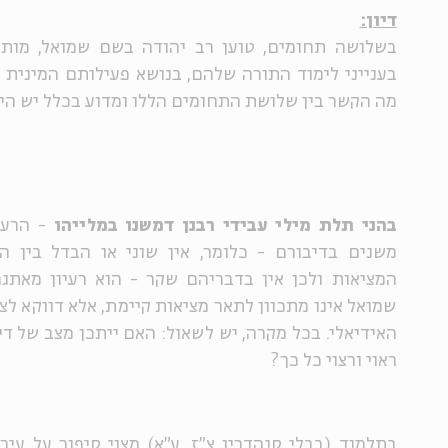
דיון:
בשלושה תחומים, טוען רב יהודה בשם שמואל, מות
בענייני לימוד התורה שלהם, בנושא פעילותם המינית 
מה הקשר בין שלושת התחומים הללו ומדוע בכלל יש הי
בהני תלת מילי עבידי רבנן דמשנו במלייהו
- הרעי
משנים בדיבורם - כלומר, אין שוני או הבדל בין הד
המציאות ולכן אין בדבריהם שקר - הוא רעיון מאתגר
שמואל אינו מתכוון לתאר מציאות קיימת, אלא דווקא ל
האידיאלי. בכל מקרה, יש לשאול: האם ייתכן מצב של די
ראוי ורצוי כל כך?
בתלמוד (
בבלי סנהדרין צ"ז, ע"א
) מצוי סיפור על עי