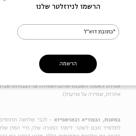
בדבר השלום". כלומר, כדי להביא שלום, מותר לאדם לש
הרשמו לניוזלטר שלנו
מצווה לשקר במקרה כזה, ולא רק היתר, וחכמים מב
מביאים הוכחה לכך מן הדרך שבה מצטט אלוהים את 
צחקה על בשורת הלידה העתידית של יצחק ואמרה "ואד
*כתובת דוא"ל
י"ב
), אולם אלוהים, בספרו על כך לאברהם, שינה את ה
(
בראשית י"ח, י"ג
). כלומר, כדי למנוע סכסוך בין 
במשפחה, אפילו אלוהים משקר.
הרשמה
מן הדוגמאות הנזכרות לעיל אני לומדת שיש שני קריטרי
אמירת האמת: השכנת שלום ושמירה על הגבולות שבין ה
אחרות, שמירה על צניעות).
במסכת, ובפוריא ובאושפיזא
- לגבי שלושה תחומים מ
לתלמיד חכם לשקר: לימוד התורה שלו, חיי המין שלו