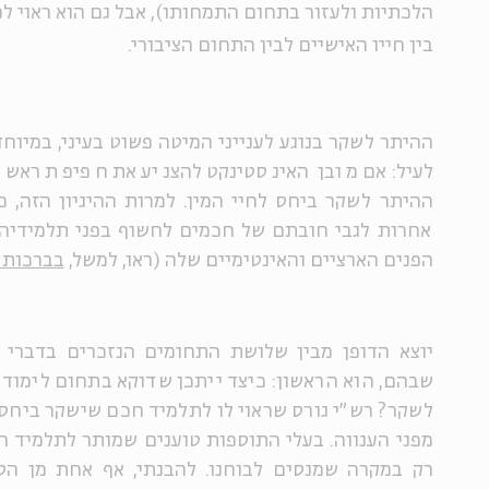
הלכתיות ולעזור בתחום התמחותו), אבל גם הוא ראוי ל
בין חייו האישיים לבין התחום הציבורי.
ההיתר לשקר בנוגע לענייני המיטה פשוט בעיני, במיוחד
לעיל: אם מובן האינסטינקט להצניע את חפיפת ראש 
ההיתר לשקר ביחס לחיי המין. למרות ההיגיון הזה, כ
אחרות לגבי חובתם של חכמים לחשוף בפני תלמידיה
הפנים הארציים והאינטימיים שלה (ראו, למשל,
בברכות ס
יוצא הדופן מבין שלושת התחומים הנזכרים בדברי ש
שבהם, הוא הראשון: כיצד ייתכן שדוקא בתחום לימוד 
לשקר? רש"י גורס שראוי לו לתלמיד חכם שישקר ביחס ל
מפני הענווה. בעלי התוספות טוענים שמותר לתלמיד ח
רק במקרה שמנסים לבוחנו. להבנתי, אף אחת מן הס