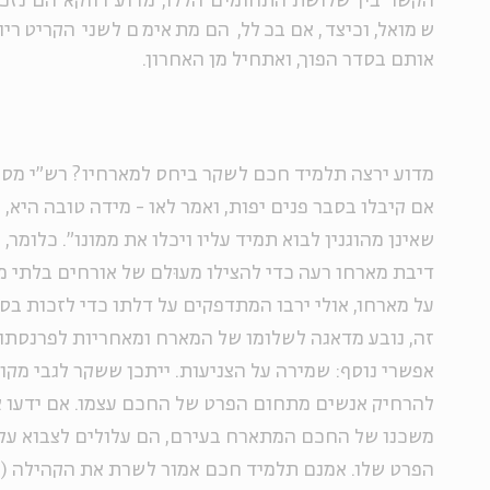
הקשר בין שלושת התחומים הללו, מדוע דווקא הם נזכ
שמואל, וכיצד, אם בכלל, הם מתאימם לשני הקריטריו
אותם בסדר הפוך, ואתחיל מן האחרון.
מדוע ירצה תלמיד חכם לשקר ביחס למארחיו? רש"י מסבי
אם קיבלו בסבר פנים יפות, ואמר לאו - מידה טובה היא, 
שאינן מהוגנין לבוא תמיד עליו ויכלו את ממונו". כלומר
דיבת מארחו רעה כדי להצילו מעוּלם של אורחים בלתי מ
על מארחו, אולי ירבו המתדפקים על דלתו כדי לזכות בס
זה, נובע מדאגה לשלומו של המארח ומאחריות לפרנסתו.
אפשרי נוסף: שמירה על הצניעות. ייתכן ששקר לגבי מקום
להרחיק אנשים מתחום הפרט של החכם עצמו. אם ידעו א
משכנו של החכם המתארח בעירם, הם עלולים לצבוא על
הפרט שלו. אמנם תלמיד חכם אמור לשרת את הקהילה (