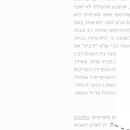
), שנשבע שלעולם לא ישנה
שתרגום שמה מארמית הוא
 טרם זמנו. יום אחד, בעת
 וחיפשה אותה. רב טבות
שכנה כי היא אינה בבית.
העיר כדי שלא "ידביק" את
ר זה קושר בין האמת לבין
ציאות) מביא מוות. מאידך
ת גדרות ההפרדה העדינות
נקטים האנושיים לשמירה
וסר רגישות וחוסר חמלה.
ּב הלב גוברת על יד האמת.
במקרים מסוימים.
במסכת
ון: "מותר לו לאדם לשנות