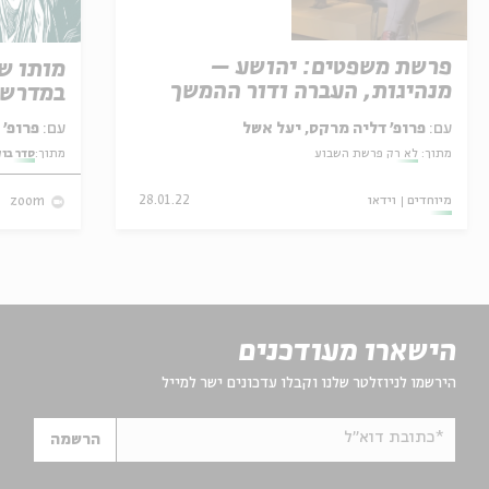
פרשת משפטים: יהושע –
מותו ש
מנהיגות, העברה ודור ההמשך
במדרש 
עם:
פרופ' דליה מרקס, יעל אשל
עם:
פרופ' אביגדור שנאן
מתוך:
לא רק פרשת השבוע
מתוך:
סדר בו
מיוחדים
וידאו
28.01.22
zoom
הישארו מעודכנים
הירשמו לניוזלטר שלנו וקבלו עדכונים ישר למייל
*כתובת דוא"ל
הרשמה