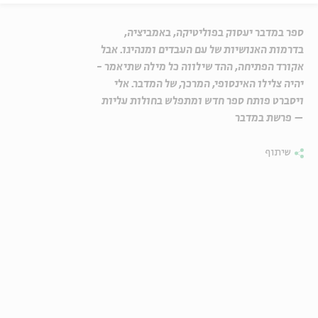
ספר במדבר יעסוק בפוליטיקה, באמביציה,
בדרמות האנושיות של עם העבדים ומנהיגו. אבל
אקורד הפתיחה, ההד שילווה כל מילה שתיאמר -
יהיה צלילו האינסופי, המרכך, של המדבר. אלי
ויסברט פותח ספר חדש ומתפלש בחולות עליות
– פרשת במדבר
שיתוף