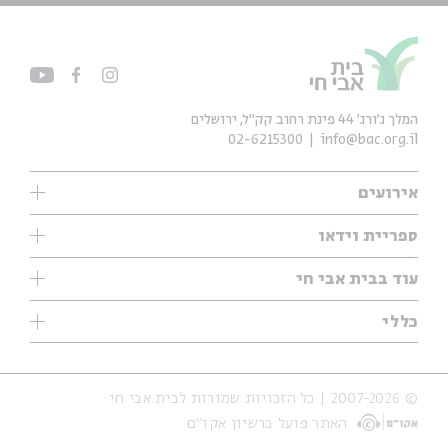
המלך ג'ורג' 44 פינת רחוב קק״ל, ירושלים
02-6215300
info@bac.org.il
אירועים
עיון
ספריית וידאו
אנגלית
ילדים
שיעורי בוקר
עוד בבית אבי חי
מוזיקה
מיוחדים
תערוכות
עיון
כללי
נוער
מיוחדים
מיוחדים
צרו קשר
ספרות ושירה
פודקאסטים מומלצים
ספרות ושירה
אודות
סדרות
כתבות
© 2007-2026 | כל הזכויות שמורות לבית אבי חי
הצהרת נגישות
אירועי עבר
קצה הקרחון
האתר פועל ברשיון אקו״ם
תנאי שימוש והצהרת פרטיות
אירועים בירושלים
על הדרך