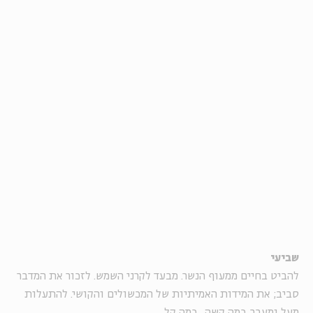
שביעי
להביט בחיים ממעוף הנשר. מבעד לקרני השמש. לזכור את המדבר
סביב; את המידות האמיתיות של המכשולים והקושי. להתעלות
מעל ומעבר. כמה קשה. כמה קל.