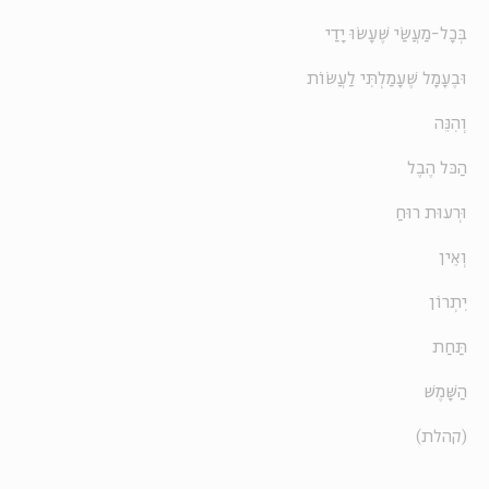
בְּכָל-מַעֲשַׂי שֶׁעָשׂוּ יָדַי
וּבֶעָמָל שֶׁעָמַלְתִּי לַעֲשׂוֹת
וְהִנֵּה
הַכּל הֶבֶל
וּרְעוּת רוּחַ
וְאֵין
יִתְרוֹן
תַּחַת
הַשָּׁמֶשׁ
(קהלת)