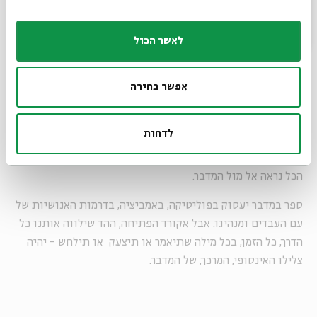
יבשות אל כל טיפת טל מדברית; הנמלים תאבות החיים והרצוא
ושוב שלהן אל ומתוך האדמה האפורה.
לאשר הכול
בכל יום אני לומד משהו.
שישי
אפשר בחירה
תחת השמש ניצב מחנה אוהלים קטן. אוהל מלבני במרכזו. נקודות
זערוריות מתרוצצות אנה ואנה. זה עולה באש, זה נופל על פניו,
לדחות
זה נבלע באדמה, כל כך קטן. כל הדרמות הגדולות, כל הקורחים
והבלקים והמרגלים והעולים בהר והעם והבכי והמרד – כמה קטן
הכל נראה אל מול המדבר.
ספר במדבר יעסוק בפוליטיקה, באמביציה, בדרמות האנושיות של
עם העבדים ומנהיגו. אבל אקורד הפתיחה, ההד שילווה אותנו כל
הדרך, כל הזמן, בכל מילה שתיאמר או תיצעק או תילחש - יהיה
צלילו האינסופי, המרכך, של המדבר.