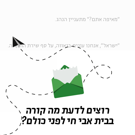
"מאיפה אתם?" מתעניין הנהג.
"ישראל", אנחנו עונים בגאווה, על סף שירת התקווה.
"ישראל? טוב מאוד", מצחקק הנהג. "אתם יודעים שאת פ
אצלנו בסרי לנקה? אלה המורדים הטאמילים שלנו".
"כל הכבוד", משבח אותו איל.
רוצים לדעת מה קורה
בבית אבי חי לפני כולם?
התרווחתי על הספסל ונשמתי עמוקות. כעת באמת הרגש