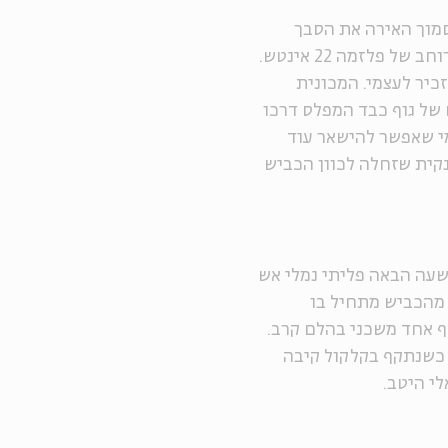
מוך האירה את הסבך
שמולי ולחרדתי גיליתי כי אני ניצב מול קרפדה ענקית ברוחב של פלזמה 22 אינטש.
כיר לעצמי. המכונית
של גוף כבד המפלס דרכו
מי שאפשר להישאר עוד
נקית שזחלה לכוון הכביש
השעה הבאה פליתי נמלי אש
ר מהכביש מתחיל בו
ף אחד משכני בהלם קרב.
 כשנתקף בקלקול קיבה
י היטב.