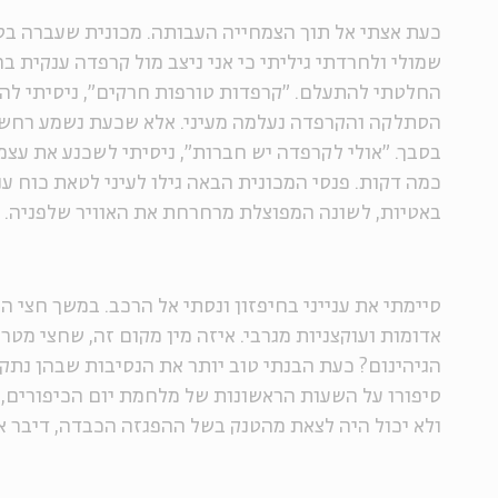
כעת אצתי אל תוך הצמחייה העבותה. מכונית שעברה בס
החלטתי להתעלם. "קרפדות טורפות חרקים", ניסיתי להז
הסתלקה והקרפדה נעלמה מעיני. אלא שכעת נשמע רחש 
בסבך. "אולי לקרפדה יש חברות", ניסיתי לשכנע את עצ
כמה דקות. פנסי המכונית הבאה גילו לעיני לטאת כוח ע
באטיות, לשונה המפוצלת מרחרחת את האוויר שלפניה.
סיימתי את ענייני בחיפזון ונסתי אל הרכב. במשך חצי 
אדומות ועוקצניות מגרבי. איזה מין מקום זה, שחצי מט
הגיהינום? כעת הבנתי טוב יותר את הנסיבות שבהן נתק
סיפורו על השעות הראשונות של מלחמת יום הכיפורים,
ולא יכול היה לצאת מהטנק בשל ההפגזה הכבדה, דיבר אל