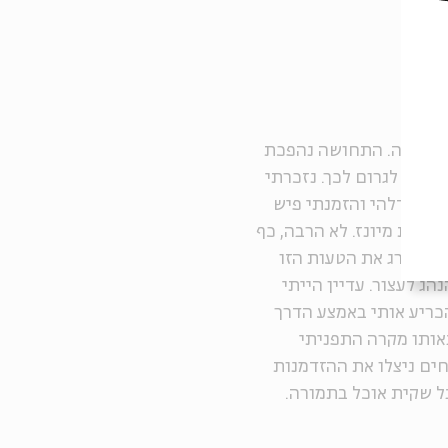
ת חריפה. התחושה נהפכת
כולות לגרום לכך. נזכרתי
 של דלהי והזמנתי פיש
ם קצת מיונז. לא הרבה, כף
יתי מדרג את הטעות הזו
ג לעצור. עדיין הייתי
הכריע אותי באמצע הדרך
באותו מקרה התפניתי
חים ניצלו את ההזדמנות
 שקית אוכל בתמורה.