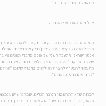
מתאמצים שנרגיש בבית".
אבל מהר מאוד אני מתבדה.
כמי שהורגל בהודו לדבר רק עברית, סרי לנקה היא עניין 
הגדול הזה (שנקרא בעבר ציילון) ריק מישראלים. אפילו ב
אלמן ישראל: מהעבר השני של אולם מקבלי הפנים צץ בחו
שעליו מדבקת "העם עם הגולן" ולצדו בחורה צעירה. מת
מתעתד להצטרף לחבריו הגולשים במפרץ ששמו "ארוגם ב
"גלים מהגבוהים בעולם".
למרות שלא התרשמנו מגובה הגלים, שמחנו שיש בנמצא מ
מזאת, הרי "כולם כבר שם" הוא מסביר בביטחון. ניסיוננו