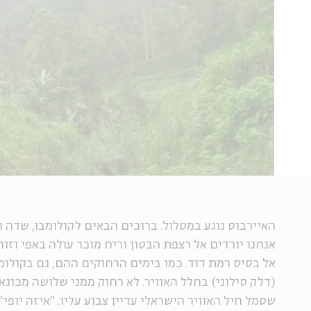
האיירבוס נוגע במסלול. ברוכים הבאים לקולומבו, שדה 
אנחנו יורדים אל רצפת הבטון וריח מוכר עולה באפי וזו
אל בסיס רמת דוד. כמו בימים הרחוקים ההם, גם בקולומ
(דלק סילוני) בחלל האוויר. לא רחוק ממני שלושה מכונ
שסמל חיל האוויר הישראלי עדיין צבוע עליו. "איזה יופי"