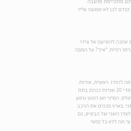
סתם מתקיימת מושבה
קודם לכן לא שמענו עליו
 שזכה להסיענו אל צידו
באזני חברתו רווית. "איך? על המפה
ה להודו. ראשית, אורות
הרכב דולקים. שנית, הנהג אינו מחויב לבדוק את הצופר מדי 20 שניות כנהוג בתת
ס. המיני ואן הקטן נוסע
ני. בארץ מכנים את הרכב
צדו השני של הבסיס, גם
עי תה ללא כל קושי.