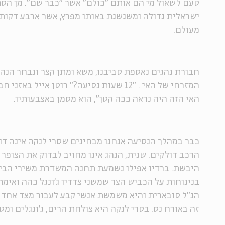
טעם לשאול מי הם אותם "כולם" אשר "כבר שם". מן ה
ישראלית גדולה ומשגשגת באותו מפרץ, אשר ארבע דקות 
מעולם.
חבורת נהגים נאספת סביבנו, משא ומתן קצר ונבחר הנהג
המזרחי של האי . "12 שעות נסיעה?" רוטן אייל 
האי הזה היה נראה ככה קטן", הוא מסמן באצבעותיו.
כבר במהלך הנסיעה אנחנו מבחינים שסרי לנקה אינה דומ
היבשת. ברדיו אפילו נשמעת תחנה המשדרת משירי הביטל
בנינוחות על הכביש הצר שמשני צדדיו ג'ונגל כהה ואימת
הנ"ל סובארית והיא משמשת אנשי קבע לעבור מצד אחד ל
זה באורח נס. בסרי לנקה היא צולחת הרים, ג'ונגלים ומט