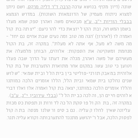
שונה (דיון מקיף בנושא ערכה
הרבה ד"ר דליה מרקס
, ושם ניתן
למצוא ניתוח מעמיק של הדוגמאות השונות). במדרש הנמצא
בבבלי הוריות י"ב, ע"א
מבטאים משה ואהרן ספק שמא מעלו
בשמן המשחה, ובת הקול יוצאת כדי להרגיעם: "יצתה בת קול
ואמרה לו (לאהרון) 'הנה מה טוב ומה נעים שבת אחים גם יחד' -
מה משה לא מעל, אף אתה לא מעלת". במקרה זה, בת הקול
מנחמת ומשקיטה את הספקות: אלוהים, הבוחן מלמעלה את
מעשיהם של משה ואהרן, מגלה את דעתו על הדרך שבה פעלו
וטוען כי טוב עשו. במקום אחר מתוארת התערבות של בת קול
אלוהית במאבק תורני-פוליטי בין בית הלל ובית שמאי: "שלוש
שנים נחלקו בית שמאי ובית הלל; הללו אומרים הלכה כמותנו
והללו אומרים הלכה כמותנו; יצאה בת קול ואמרה אלו ואלו דברי
אלוהים חיים הן, והלכה כבית הלל" (
בבלי עירובין י"ג, ע"ב
).
במקרה זה, בת הקול פוסקת הלכה לדורות ונתפסת כסמכות
עליונה שאין לחלוק עליה. גם בסיפור שלנו מנסה בת הקול
לפסוק הלכה, אבל ר' יהושע מתנגד להתערבותה וקורא עליה תגר.