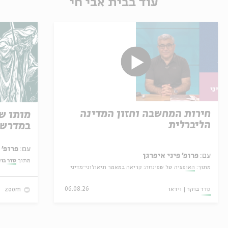
עוד בבית אבי חי
חירות המחשבה וחזון המדינה
מותו ש
הליברלית
במדרש 
עם:
פרופ' אביגדור שנאן
עם:
פרופ' פיני איפרגן
מתוך:
סדר בו
מתוך:
האופציה של שפינוזה: קריאה במאמר תיאולוגי־מדיני
סדר בוקר
וידאו
06.08.26
zoom