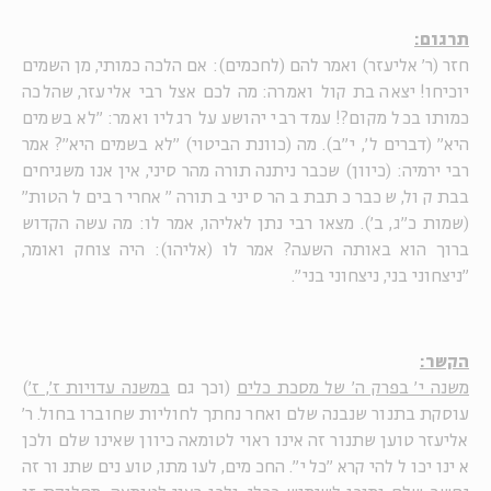
תרגום:
חזר (ר' אליעזר) ואמר להם (לחכמים): אם הלכה כמותי, מן השמים
יוכיחו! יצאה בת קול ואמרה: מה לכם אצל רבי אליעזר, שהלכה
כמותו בכל מקום?! עמד רבי יהושע על רגליו ואמר: "לא בשמים
היא" (דברים ל', י"ב). מה (כוונת הביטוי) "לא בשמים היא"? אמר
רבי ירמיה: (כיוון) שכבר ניתנה תורה מהר סיני, אין אנו משגיחים
בבת קול, שכבר כתבת בהר סיני בתורה "אחרי רבים להטות"
(שמות כ"ג, ב'). מצאו רבי נתן לאליהו, אמר לו: מה עשה הקדוש
ברוך הוא באותה השעה? אמר לו (אליהו): היה צוחק ואומר,
"ניצחוני בני, ניצחוני בני".
הקשר:
משנה י' בפרק ה' של מסכת כלים
(וכך גם
במשנה עדויות ז', ז'
)
עוסקת בתנור שנבנה שלם ואחר נחתך לחוליות שחוברו בחול. ר'
אליעזר טוען שתנור זה אינו ראוי לטומאה כיוון שאינו שלם ולכן
אינו יכול להיקרא "כלי". החכמים, לעומתו, טוענים שתנור זה