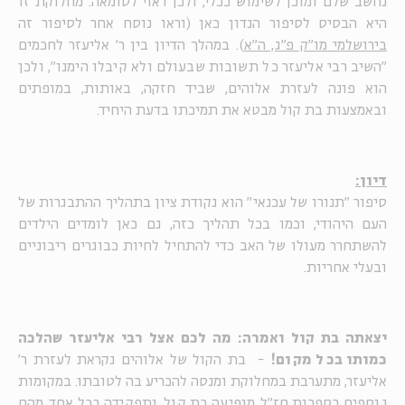
נחשב שלם ומוכן לשימוש ככלי, ולכן ראוי לטומאה. מחלוקת זו
היא הבסיס לסיפור הנדון כאן (וראו נוסח אחר לסיפור זה
בירושלמי מו"ק פ"ג, ה"א
). במהלך הדיון בין ר' אליעזר לחכמים
"השיב רבי אליעזר כל תשובות שבעולם ולא קיבלו הימנו", ולכן
הוא פונה לעזרת אלוהים, שביד חזקה, באותות, במופתים
ובאמצעות בת קול מבטא את תמיכתו בדעת היחיד.
דיון:
סיפור "תנורו של עכנאי" הוא נקודת ציון בתהליך ההתבגרות של
העם היהודי, וכמו בכל תהליך כזה, גם כאן לומדים הילדים
להשתחרר מעולו של האב כדי להתחיל לחיות כבוגרים ריבוניים
ובעלי אחריות.
יצאתה בת קול ואמרה: מה לכם אצל רבי אליעזר שהלכה
כמותו בכל מקום!
- בת הקול של אלוהים נקראת לעזרת ר'
אליעזר, מתערבת במחלוקת ומנסה להכריע בה לטובתו. במקומות
נוספים בספרות חז"ל מופיעה בת קול, ותפקידה בכל אחד מהם