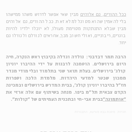
ככל ההורים, גם אלוהים
מבין שאי אפשר לדרוש משהו ממישהו
בלי להאמין שהוא מסוגל למלא זאת. ככל ההורים, גם אלוהים
מבין שבלא התנתקות מסוימת מעוּלוֹ, לא יוכלו ילדיו להיות
בוגרים, ריבוניים, ואולי חשוב מכך, אחראים לגורלם ולגורלו גם
יחד.
הרבה תמר דבדבני: נולדה וגדלה בקיבוץ ראש הנקרה, חיה
היום בירושלים. הוסמכה לרבנות על ידי ההיברו יוניון
קולג' בירושלים. בעלת תואר שני בתלמוד ובלימודי מגדר
ממכון שכטר למדעי היהדות. מלמדת הלכה וספרות
חז"ל בהיברו יוניון קולג', בבית המדרש בירושלים ובמכינה
הקדם צבאית תל"מ ביפו. מנחה בשיתוף עם אלה ארזי את
"אותמונה"
בבית אבי-חי ובתכנית העמיתים של "קולות".
תגיות:
מסכת בבא מציעא
התבגרות