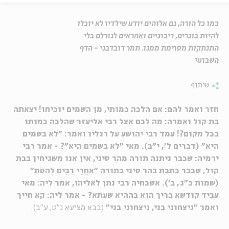
כמו כל הורה, גם אלוהים יודע שילדיו לא יוכלו
להיות בוגרים, ריבוניים ואחראים לגורלם בלי
התנתקות מסוימת ממנו. תמר דובדבני - הדף
השבועי
שיתוף
חזר ואמר להם: אם הלכה כמותי, מן השמים יוכיחו! יצאתה
בת קול ואמרה: מה לכם אצל רבי אליעזר שהלכה כמותו
בכל מקום?! עמד רבי יהושע על רגליו ואמר: "לא בשמים
היא" (דברים ל', י"ב). מאי "לא בשמים היא"? - אמר רבי
ירמיה: שכבר ניתנה תורה מהר סיני, אין אנו משגיחין בבת
קול, שכבר כתבת בהר סיני בתורה "אַחֲרֵי רַבִּים לְהַטֹּת"
(שמות כ"ג, ב'). אשכחיה רבי נתן לאליהו, אמר ליה: מאי
עביד קודשא בריך הוא בההיא שעתא? - אמר ליה: קא חייך
ואמר "ניצחוני בני, ניצחוני בני"
(בבא מציעא נ"ט, ע"ב).