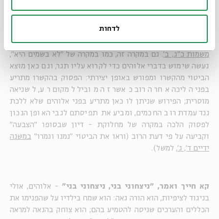
נגדם. שימוש זה מבטא בו בזמן הפנמה של הכללים לצד ניסיון
להחיל אותם על מקרים חדשים, וזו הדגמה נפלאה לאיכות
לדחות
הלימוד והחינוך. ר' ירמיה מוסיף טעם נוסף להתעלמות מבת
הקול. טעם זה מבוסס על הביטוי "אחרי רבים להטות", הלקוח
משמות כ"ג, ב'
. גם במקרה זה, כמו במקרה של "לא בשמים היא",
נעשה שימוש בדברי אלוהים כדי לקרוא עליו תגר, וגם כאן מוּצא
הביטוי מהקשרו ומפורש באופן יצירתי: הפסוק בהקשרו מתריע
בפני הליכה אחר הרוב כאשר זה מוביל למקום רע, לשגיאה
מוסרית; הפירוש שניתן לו כאן מתריע בפני אלוהים שלא ללכת
נגד עמדת רוב החכמים, ומביע את תפיסתם לגבי האופן הנכון
לפסוק הלכה במקרה של מחלוקת - דיון שבסופו "הצבעה"
וקביעה על פי דעת הרוב (וראו את הביטוי "נמנו וגמרו"
במשנה
ידיים ד', ג'
, למשל).
קא חייך ואמר, "ניצחוני בני, ניצחוני בני"
- אלוהים, אולי
בניגוד לציפיות, הוא הורה גאה: הוא שמח בילדיו על שהפנימו את
הכללים והערכים שניסה להטמיע בהם; הוא צוחק בהנאה למראה