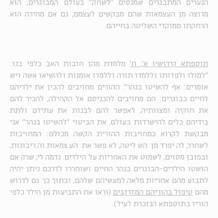
הנערים המתבגרים שמנסים "לשחק" בעולם המבוגרים; הוא
מרוצה מן העצמאות שהם מבקשים לעצמם, גם אם מחירה הוא
הרחקתו ממוקדי השליטה בחייהם.
תוספתא קידושין א', ח'
מלמדת מהן חובות האב כלפי בנו:
"למולו ולפדותו וללמדו תורה וללמדו אוּמנות ולהשיאו אשה ויש
אומרים: אף להשיטו בנהר". ההורים מחויבים להכין את ילדיהם
לחיים כבוגרים: הם מחויבים להכניסם אל הקהילה, להכיר להם
את חוקיה ומצוותיה, לאפשר להם לבנות את עתידם ולתת
בידיהם כלים להישרדות בעולם. את הביטוי "להשיטו בנהר" אני
מבקשת לקרוא כמחויבות ההורית הקשה מכולם: המחויבות
לשחרר, להיפרד מן השליטה, לאפשר את העצמאות והריבונות,
ובמובן מסוים, לשמוט את האחריות על הילדים. נדמה לי, שרק אם
הושטו הילדים-הבוגרים בנהר החיים ושוחררו לדרכם ניתן יהיה
לתבוע מהם אחריות מלאה למעשיהם שלהם, ובתוך כך גם לדרוש
מהם
טיפול בהוריהם המזדקנים
(וראו את התביעות מן הילד כלפי
הוריו בתוספתא הנזכרת לעיל).