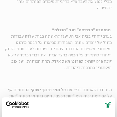
מבלי לנפץ את העבר אלא בהקניית מימדים הפותחים צוהר
למחשבה.
ממיתוס "הבריאה" ועד "הגולם"
בערב ייחודי בבית אבי חי, יעלו לראשונה בבית שלוש עבודות
מחול של יוצרים שונים. העבודות מביאות אל הבמה מיתוס
ומסתורין מאוצרות התרבות היהודית, ונשזרות לערב מחול מרתק
וייחודי שיתקיים על הבמה בחצר הבית. את דברי הפתיחה יישא
זוכה פרס ישראל
הפרופ' משה אידל
, תחת הכותרת: "על אוב
ומסתורין בתרבות היהודית".
העבודה הראשונה בביצועם של
תמי ורונן יצחקי
החתומים אף
על הכוריאוגרפיה, היא "זאת הפעם". השם גזור מן הפסוק "זאת
הפעם עצם מעצמי ובשר מבשרי" (בראשית ב, כג). מדובר בדואט
שנוצר בהשראת סיפור הבריאה של אדם וחוה וסיפור המשתה של
אפלטון, המתארים את הגבר והאישה ה"מדובקים יחדיו" ואת