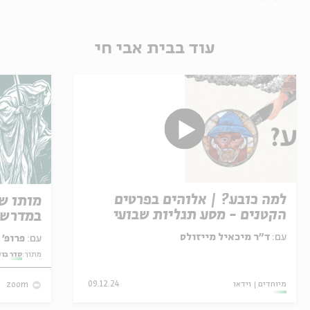
עוד בבית אבי חי
למה כובע? | אלוהים בפרטים
מותו ש
הקטנים - מסע תגליות שבועי
במדרש 
בעולם האמנות
עם:
ד"ר מיכאיל מייזולס
עם:
פרופ' אביגדור שנאן
מתוך:
סדר בו
מיוחדים
וידאו
09.12.24
zoom