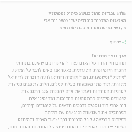
שלוש עבודות מחול בנושא מיתוס ומסתורין
מאוצרות התרבות היהודית יעלו בחצר בית אבי
חי, בשיתוף עם עמותת הכוריאוגרפים
שיתוף
איך נוצר מיתוס?
תחום חיי הרוח של האדם נצרך לקריטריונים שאינם בתחומי
ההכרה היומיומית. השגרתית. כאשר אנו באים לדבר על המושג
"מיתוס" ומשמעותו, הפילוסופיה והתיאולוגיה חוברות לריטואל
מסורתי, תוך מתן משמעות בעלת סמלים, הלובשת פנים נגישות
לסוגיות הטורדות דעתו של אדם להבנות אגב התגבשות
סיפורים מיתיים מהתקופות הקדומות ועד ימינו אלה.
דור אחרי דור נוספים נדבכים חדשים על סיפורים קיימים,
המרתקים את האנושות וכובשים את דמיונה.
ממיתוס הבריאה על כל מרכיביו דרך יציאת מצרים והמיתוס
הציוני – כולם מאופיינים במתח פנימי של התחלות והתחדשות,