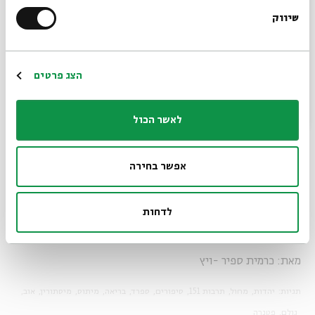
ואיך כוח עליון מעצב אותנו".
שיווק
*כתובת דוא"ל
על תהליך העבודה מספר זיידס: "לרוב אני לוקח סיפורים ומנסה
להקביל אותם לחיים שלי. אני אדם אתאיסט. אמונה עבורי היא
בכוח האנושי אבל היא לא תפיסה דתית. אמונה עבורי היא
הרשמה
הצג פרטים
השקפה על איך כל הסיפורים והדתות משרתים צורך של אדם.
בתהליך העבודה בסיפור של 'הגולם', התייחסנו לרלוונטיות של
לאשר הכול
הסיפור עכשיו: המכונה והשתלטותה על חיינו, כיצד אדם בונה
בחייו רעיונות שאינם תואמים את המציאות. אני מחפש את
הרלוונטיות של הנושא לפנימיות של המשתתפים שרוקדים
אפשר בחירה
בעבודה, משחק עם האסוסיאציות שהדבר הזה מביא ובונה סצנות
מסוימות".
לדחות
מיתוס ומסתורין – מופע מחול
.
יום שלישי, י"ד באב, 4
באוגוסט, בשעה 21:00
מאת: כרמית ספיר -ויץ
תגיות:
יהדות
מחול
תרבות 151
סיפורים
ספרד
בריאה
מיתוס
מיסתורין
אוב
גולם
פטנרה