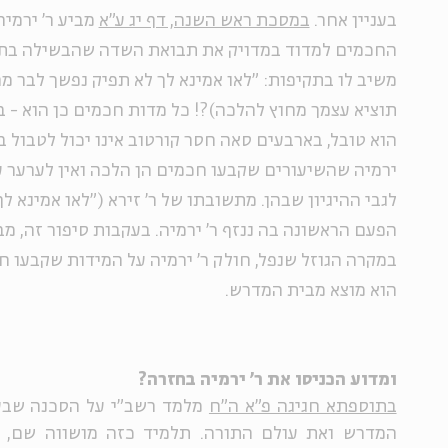
בעניין אחר.
במסכת ראש השנה, דף יג ע"א
מביע ר' ירמי
החכמים למדוד במדויק את תבואת השדה שהבשילה בתארי
משיב לו בתקיפות: "לאו אמינא לך לא תפיק נפשך לבר 
תוציא עצמך מחוץ להלכה)?! כל מדות חכמים כן הוא - 
הוא טובל, בארבעים סאה חסר קורטוב אינו יכול לטבול בהן.
ירמיה שהשיעורים שקבעו חכמים הן הלכה ואין לערער ע
לגבי ההיגיון שבהן. מתשובתו של ר' זירא ("לאו אמינא לך"
הפעם הראשונה בה ננזף ר' ירמיה. בעקבות סיפור זה, מ
במקרה הגוזל שנפל, חולק ר' ירמיה על המידות שקבעו 
הוא מוצא מבית המדרש.
ומדוע הכניסו את ר' ירמיה בחזרה?
בתוספתא חגיגה פ"א ה"ח
מלמד רשב"י על הסכנה שבע
המדרש ואת עולם התורה. תלמיד כזה מושווה שם, בי