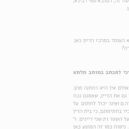
סח זה, המובא מפי רבינא,
.
 העומד במרכז הדיון כאן.
רה?
יכי למכתב במותב תלתא
לם אין היא רחוקה מהן.
ם את הדיין, שאמנם נכח
הם ואינו יכול לחתום על
ר בחתימתם, כי בית הדין
השטר רק שני דיינים. ר'
 ניסוח כמו זה המוצע כאן