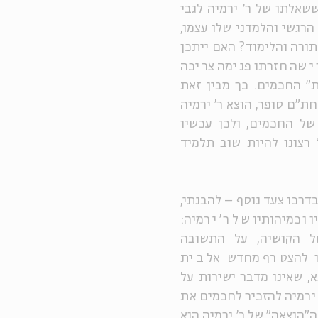
שאלתו של ר' ירמיה לגבי
הרגשי והלמדני שלו עצמו,
ורה והלימוד? האם ייתכן
י שהחזרתו פנימה צריכה
" החכמים. כך מבין זאת
ת"ם סופר, הוצא ר' ירמיה
ל החכמים, ולכן עכשיו
 רצונו להיות שוב תלמיד
רכו צעד נוסף – להבנתי,
וכמיהותיו של ר' ירמיה:
ל הקושיה, על התשובה
ו להצטרף מחדש אל בית
, שאינו מדבר ישירות על
 ירמיה להזכיר לחכמים את
"הוצאה" של ר' ירמיה הוא