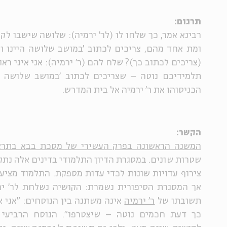
תרגום:
רבינא אמר, כך שלחו לו (לר' ירמיה): שלושה שישבו לק
ומת אחד מהם, צריכים לכתוב 'במושב שלושה היינו ואח
(צריכים לכתוב כך)? שלח להם (ר' ירמיה): אני איני רא
תלמידיכם נוטה – שצריכים לכתוב 'במושב שלושה היי
הכניסוהו את ר' ירמיה אל בית המדרש.
הקשר:
המשנה הראשונה בפרק העשירי של מסכת בבא בתרא
שטרות שונים. במסגרת הדיון התלמודי בדינים אלה נתק
צירוף עדויות שונות לכדי עדות מספקת. התלמוד מציע 
אך המסגרת הסיפורית נשמרת: הקושיה נשלחת לר' ירמ
תשובתו של
ר' ירמיה
אינה משתנה בין הנוסחים: "אני א
כך דעת חכמים נוטה – שיצטרפו". הנוסח הרביעי 