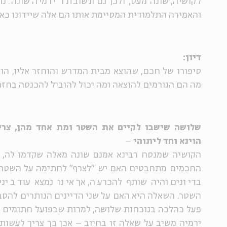
לקושיה, שונה מעט, ולכן גם תשובת ר' ירמיה שונה. נו
והאמירה התלמודית המסיימת אותו הם אלה שיידונו כאן
דיון:
סיפורו של חכם, שהוצא מבית המדרש והוחזר אליו, הוא
מה הם הגורמים להוצאה ומה יכול להוביל להכנסה בחז
שלושה שישבו לקיים את השטר ומת אחד מהן, צר
הוינא וחד ליתוהי
–
הקושיה שמנסח רבינא אמנם שונה מאלה שקדמו לה, או
החכמים מתחבטים האם יש "לצרף" לחתימה על השטר ג
בדיונים והיה שותף להכרעה, אך אינו נמצא עוד ביני
השטר. השאלה היא האם על שני הדיינים הנותרים להסבי
פעל כהלכה בנוכחות שלושה, למרות שבפועל חתומים על 
ירמיה משיב על שאלה זו בחיוב – אכן כך צריך לעשות.