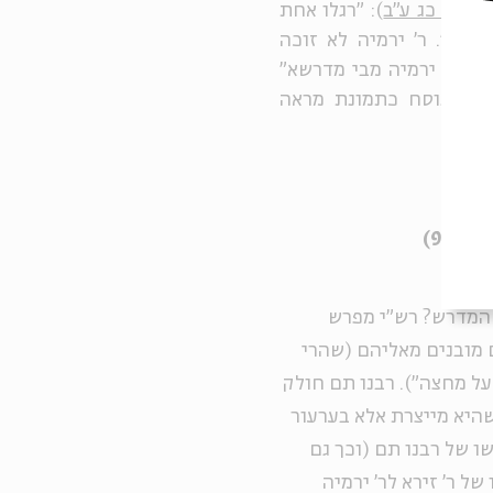
י ב"ב כג ע"ב
): "רגלו אחת
ו?". ר' ירמיה לא זוכה
לרבי ירמיה מבי מדרשא"
 זה מנוסח כתמונת מראה
 90)
 המדרש? רש"י מפרש
 מובנים מאליהם (שהרי
ל מחצה"). רבנו תם חולק
שהיא מייצרת אלא בערעור
ו של רבנו תם (וכך גם
 ר' זירא לר' ירמיה