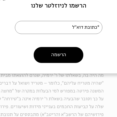
מחצה, שניהם יחלוקו". על משנה זו שואל ר' ירמיה (
בבל
הרשמו לניוזלטר שלנו
בתוך חמישים אמה ורגלו אחת חוץ מחמישים אמה, מה
בתשובה לשאלתו אבל התלמוד מספר: "ועל דא אפקוהו 
(ועל זה הוציאוהו לר' ירמיה מבית המדרש). משפט
*כתובת דוא"ל
למשפט הנאמר בסוגיה הנידונה כאן.
הרשמה
כמו ציפור הנודדת מקינה (צילום: פלאש
מה היה בה, בשאלתו של ר' ירמיה, שגרם להוצאתו מבית
"שהיה מטריח עליהם", כלומר – מטריד ושואל על דברים
המשנה פירטה במפורש למי הבעלות במקרה של "מחצה ע
על כך וסובר שהבעיה בשאלת ר' ירמיה אינה ב"טירחה" 
שלה על קביעות החכמים בענייני מידות ושיעורים. פירוש
פירושיהם של הרשב"א והריטב"א) מתבססים על תגובתו של