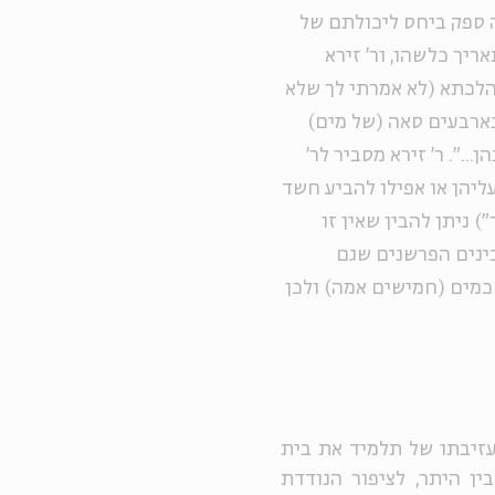
ה ספק ביחס ליכולתם של
ך כלשהו, ור' זירא
מהלכתא (לא אמרתי לך שלא
בארבעים סאה (של מים)
..". ר' זירא מסביר לר'
ליהן או אפילו להביע חשד
) ניתן להבין שאין זו
בינים הפרשנים שגם
חכמים (חמישים אמה) ולכן
זיבתו של תלמיד את בית
ן היתר, לציפור הנודדת