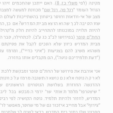
מקינהּ (לפי
משלי כז, 8
). האם ייתכן שהחכמים זיהו ש
הגוזל העומד "
רגל פה, רגל שם
" מכוונת למעשה למצבו 
מצב של אי-וודאות וחוסר ביטחון בהשתייכות לעולם הת
שזו הסיבה לכך שהוא הוצא מבית המדרש? אם כן, הר
להיות תלויה במוכנותו להתחייב להיות חלק מ"קהילת
החת"ם סופר
(בפירושו לב"ב כג ע"ב). לכתחילה, סבר הח
מבית המדרש כיוון שלא הסכים לקבל את פסיקתם ש
משהוא משיב להם בצניעות ("איני כדיי"), ומרמז על
("דעת תלמידיכם נוטה"), הם מקבלים אותו בחזרה.
אני אוהבת את פירושו של החת"ם סופר ומבקשת ללכת בד
לא רק הנוסח אלא גם נושא התשובה מרמז על כוונותיו 
ההדגשה החוזרת בשלושת הנוסחים הראשונים ש
"שיצטרפו" מלמדת אותי שר' ירמיה מבקש בכל ליב
המדרש, לחזור ולהיות תלמיד. נוסח הקושיה לפי רבינא
"צירוף" אבל מחייב איזכור גם של מי שחסר, מאפשר לר'
חסרונו שלו בתוך בית המדרש. כדאי לשים לב שלמרות ה