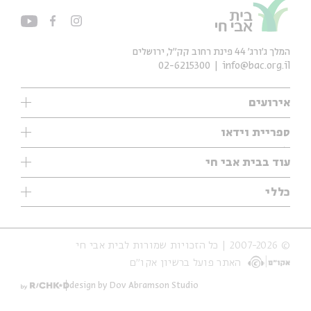
המלך ג'ורג' 44 פינת רחוב קק״ל, ירושלים
02-6215300
info@bac.org.il
אירועים
עיון
ספריית וידאו
אנגלית
ילדים
שיעורי בוקר
עוד בבית אבי חי
מוזיקה
מיוחדים
תערוכות
עיון
כללי
נוער
מיוחדים
מיוחדים
צרו קשר
ספרות ושירה
פודקאסטים מומלצים
ספרות ושירה
אודות
סדרות
כתבות
© 2007-2026 | כל הזכויות שמורות לבית אבי חי
הצהרת נגישות
אירועי עבר
קצה הקרחון
האתר פועל ברשיון אקו״ם
תנאי שימוש והצהרת פרטיות
אירועים בירושלים
על הדרך
חנות
ילדים
design by Dov Abramson Studio
מפלגת המחשבות
מוזיקה