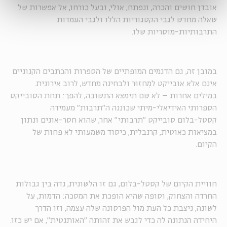
אובדן חושים והכרה, ונפתח, אולי, ובעל כורחו, אל אפשרות של
שאלה מחדש לגבי הקטגוריות הללו ולגבי העמדות
התרבותיות-מוסריות שלו.
במובן זה, גם הדגמים המופתיים של הספרות והכתבים הקנוניים
אינם אלא אובייקט למִחזוּר ולבחינה מחדש, לרוב אירונית.
במילים אחרות – לא שם תימצא התשובה, להפך: תחת הסובייקט
הספרותי האידיאלי-מיתי שכוננה ה"תרבות" מעמידה
קסטל-בלום סובייקט "תרבותי" אחר, שהוא חסר-אונים ונתון
במציאות כאוטית, קרנבלית, כיסוד משמעותי לא פחות של
הקיום.
חוויית הקיום של קסטל-בלום, גם זו הלשונית, נדה בין גבולות
החרדה והצחוק, וסופה שהיא הופכת את המסכה: הדמות, על
לשונה, ניצבת כל העת מול הפרסונה שלה עצמה, וזו הדרך
היחידה הנתונה לה כדי לגבש את זהותה "האותנטית", אם יש כזו.