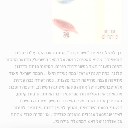
כך למשל, בסיפור "משרוקיות", הפותח את הקובץ "רדיקלים
חופשיים", שהוא סאטירה בוטה על המצב הישראלי, מתואר מחסור
תמוה ומעורר חשד במשרוקיות חירום. הסיפור פותח בז'רגון
סלנגי: כמה קטנה ישראל! כמה זעירה היא! ... חכמה ישראל. מאוד.
מחזיקה פצצה, מחזיקה הרבה פצצות... כמה זעירה ככה ענקית.
אלא שבהמשכה של אותה פסקה משתנה המשלב, והשפה הופכת
ארכאית: אין השלטונות מפרסמין דבר המחסן, סיבות קיומו,
ומותירין אותו נסתר מעין הציבור. בהמשך משתנה המשלב
הלשוני בפעם השלישית, והופך למעין דיווח עיתונאי: למותר
לציין שבמפעל עובדים פועלים סודיים", או "מדוח סודי שהונח
על שולחנו של ראש הממשלה עולה כי...