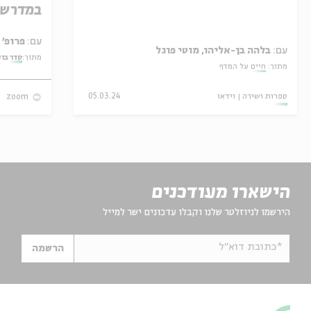
במדרש 
עם:
פרופ' אביגדור שנאן
עם:
בלהה בן-אליהו, מוטי פוגל
מתוך:
סדר בו
מתוך:
חיים על המדף
ספרות ושירה
וידאו
05.03.24
zoom
הישארו מעודכנים
הירשמו לניוזלטר שלנו וקבלו עדכונים ישר למייל
*כתובת דוא"ל
הרשמה