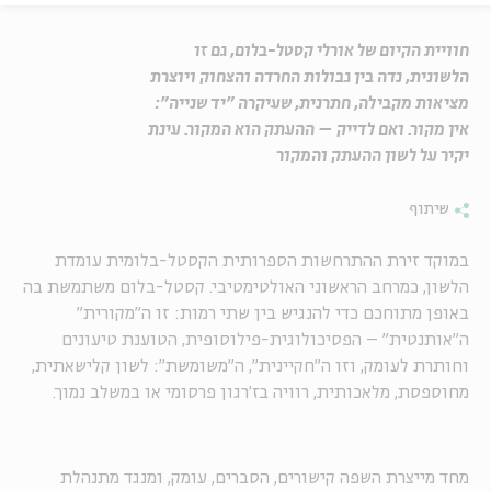
חוויית הקיום של אורלי קסטל-בלום, גם זו
הלשונית, נדה בין גבולות החרדה והצחוק ויוצרת
מציאות מקבילה, חתרנית, שעיקרה "יד שנייה":
אין מקור. ואם לדייק – ההעתק הוא המקור. עינת
יקיר על לשון ההעתק והמקור
שיתוף
במוקד זירת ההתרחשות הספרותית הקסטל-בלומית עומדת
הלשון, כמרחב הראשוני האולטימטיבי. קסטל-בלום משתמשת בה
באופן מתוחכם כדי להנגיש בין שתי רמות: זו ה"מקורית"
ה"אותנטית" – הפסיכולוגית-פילוסופית, הטוענת טיעונים
וחותרת לעומק, וזו ה"חקיינית", ה"משומשת": לשון קלישאתית,
מחוספסת, מלאכותית, רוויה בז'רגון פרסומי או במשלב נמוך.
מחד מייצרת השפה קישורים, הסברים, עומק, ומנגד מתנהלת