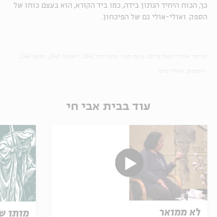
כך, הכוח היחיד הנתון בידה, כמו ביד הקורא, הוא בעצם כוחו של
הספק. ואולי-אולי גם של הפיכחון.
תגיות:
אורלי קסטל בלום
עינת יקיר
עינת יקיר 2141
לשונות 2143
מוסף 2147
לשןנןת
אורלי סיטי
עוד בבית אבי חי
לא ממואר
מותו ש