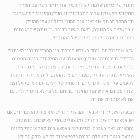
חינוך של כיתה שלמה. יש לי בעיה עוד יותר קשה עם המחיר
החינוכי המשולם עבור התבדלות זו. הנזק החינוכי המועבר על
ידי המסר הרצוף של "אני טוב ממנו" גדול לטעמי מהנזק
שבחשיפה אל השונה, וזאת כאשר מדובר על שונה שהוא נחות
רוחנית במידה כלשהי בעיניו של המתבדל.
אלא שוויכוח זה עומד בשורש הפירוד בין החרדיות ובין הציונות
הדתית לדורותיהן. שיתוף הפעולה עם החילונים היווה מחסום
בלתי עביר עבור החרדים ואתגר עבור הציונים הדתיים. גדולי
האידיאולוגיה החרדית מעמידים את ההתבדלות מהירוד רוחנית
לטעמם על ראש דאגותיהם, והמחיר של הליכה מן המרכז אל הצד
שווה עבורם את שימור החינוך ברוחם. על כך לא ניתן להלין, גם
אם לא אוהבים את זה.
הבעיה השנייה והיא כאן המכשול הגדול, היא צורת ההיפרדות. אם
יש אנשים החשים דחויים ומושפלים, הרי יצא שכרנו בהפסדנו
והמצווה באה בעברה. בניית קיר באמצע בית ספר ציבורי מהווה
פגיעה בוטה והשפלה ברורה כלפי ציבור. זה לא צודק, זה לא