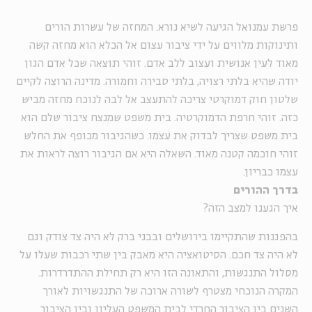
פרשת עמנואל הגיעה לשיא נורא. המחזה של עשרות הורים
ותינוקות מלווים על ידי ציבור עצום אל הכלא הוא מחזה קשה
מאוד לעין אנושית ועצוב ללב אדם. זוהי תוצאה שכל אדם הגון
יודה שהיא בלתי רצויה, בלתי סבירה וחמורה. מדינה הרוצה לקיים
שלטון חוק דמוקרטי צריכה להתעצב אל לבה לנוכח מחזה מביש
כזה. זוהי חרפת הדמוקרטיה. בית משפט שמנצח ציבור שלם הוא
בית משפט שצריך לבדוק את עצמו. כשהגיבור מכופף את החלש
זוהי חוכמה קטנה מאוד. השאלה היא אם הגיבור רוצה לראות את
עצמו כבריון.
בדרך ההורים
איך הגענו למצב הזה?
בהפגנות שהתקיימו בירושלים ובבני ברק לא היה צד צודק וגם
לא היה צד חכם. הסיטואציה היא מאבק בין שתי רכבות שעלו על
מסלול התנגשות, והתאונה הזו היא רק תחילת ההתדרדרות.
המקרה הנוכחי מצטרף לשורה ארוכה של התנגשויות לאורך
השנים בין הציבור החרדי לבית המשפט העליון ובין הציבור