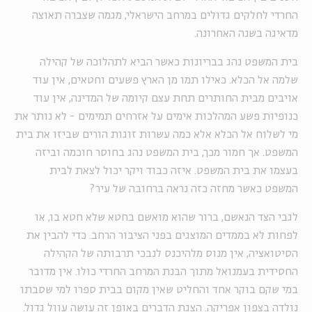
החרדי לחלקים גדולים במרחב הישראלי, מגמה שצברה תאוצה
מדאיגה בשנה האחרונה.
בית המשפט נהג בבריונות כאשר הביא לתהלוכה של קהילה
שלמה אל הכלא. כאילו תמו מן הארץ פשעים וחטאים, אין עוד
אויבים מבית החותרים תחת עצם קיומה של המדינה, אין עוד
כנופיות פשע המהלכות אימים על אזרחים תמימים - לא נותר את
מי לשלוח אל הכלא אלא כמה עשרות זוגות הורים שביזו את בית
המשפט. אך חמור מכך, בית המשפט נהג בחוסר חוכמה וביזה
בעצמו את בית המשפט. איזה כבוד ויקר יכול לצאת לבית
המשפט כאשר מחזה כזה נראה ברחובה של עיר?
לגבי הצד הנאשם, ברור שהוא מואשם בחטא שלא חטא בו, או
לפחות לא בממדים המוצגים בפני הציבור הרחב. כדי להבין את
הסיטואציה, אין מנוס מלהיכנס לנבכי תרבותה של הקהילה
החסידית בעמנואל מתוך הבנת המרחב החרדי כולו. אין מדובר
במי שקם בוקר אחד והחליט שאין מקום בבית ספרו למי שסבתו
נולדה בצפון אפריקה. הצגת הדברים באופן זה עושה עוול גדול.