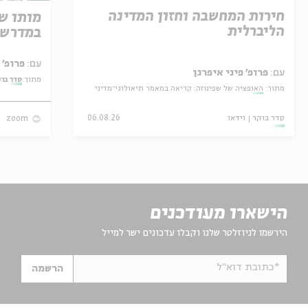
חירות המחשבה וחזון המדינה
מותו ש
הליברלית
במדרש 
עם:
פרופ' אביגדור שנאן
עם:
פרופ' פיני איפרגן
מתוך:
סדר בו
מתוך:
האופציה של שפינוזה: קריאה במאמר תיאולוגי־מדיני
סדר בוקר
וידאו
06.08.26
zoom
הישארו מעודכנים
הירשמו לניוזלטר שלנו וקבלו עדכונים ישר למייל
*כתובת דוא"ל
הרשמה