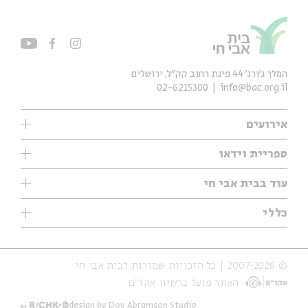
המלך ג'ורג' 44 פינת רחוב קק״ל, ירושלים
02-6215300
info@bac.org.il
אירועים
עיון
ספריית וידאו
אנגלית
ילדים
שיעורי בוקר
עוד בבית אבי חי
מוזיקה
מיוחדים
תערוכות
עיון
כללי
נוער
מיוחדים
מיוחדים
צרו קשר
ספרות ושירה
פודקאסטים מומלצים
ספרות ושירה
אודות
סדרות
כתבות
© 2007-2026 | כל הזכויות שמורות לבית אבי חי
הצהרת נגישות
אירועי עבר
קצה הקרחון
האתר פועל ברשיון אקו״ם
תנאי שימוש והצהרת פרטיות
אירועים בירושלים
על הדרך
חנות
ילדים
design by Dov Abramson Studio