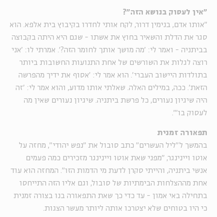
"אין לעסוק בנושא הזה"?
"אותו אדם, בנימין דרור, לקח אותי לחדרו בקיבוץ בית אלפא. הוא
סגר את הדלת והשאיר בחוץ את אשתו - שגם היא היתה בקבוצה
בביתניה - ואמר לי: 'מה מושך אותך לחומר הזה?'. אמרתי לו: 'אני
רוצה לגלות את השורשים של אחת התנועות החשובות ביותר
בתולדות היישוב העברי'. הוא אמר לי: 'אסוף את ידיך מהפרשה
הזאת'. ככה, במילים האלה. שאלתי אותו מדוע, והוא אמר לי: 'זה
היה שיגיון נעורים, כל פרשת ביתניה. שיגיון נעורים שאין מה
לעסוק בו'".
תפאורה זמנית
בהמשך ל"ליל העשרים" כתב סובול את "נפש יהודי", מחזה על
אוטו ויינינגר, "מפני שאת אוטו ויינינגר מזכירים כמה פעמים
אנשי ביתניה, והייתי סקרן לדעת מי הדמות הזו". המחזה הוא עוד
אחת מההצלחות הבימתיות של סובול, וגם אליו הזה התייחסו
בתחילה באי אמון - עד כדי כך שאת התפאורה בנו בצורה זמנית
כי היו בטוחים שלא יצטרכו אותה ליותר מעשר הצגות.