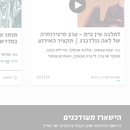
למלכה אין בית - ערב מיצירותיה
מותו ש
של לאה גולדברג | תקציר האירוע
במדרש 
עם:
ענת עצמון, אלכס אנסקי, איילת כוגן,
עם:
פרופ' אביגדור שנאן
מסקי שיברו, ליביה חכמון, האחים צנחני
מתוך:
סדר בו
ספרות ושירה
וידאו
02.12.13
zoom
הישארו מעודכנים
הירשמו לניוזלטר שלנו וקבלו עדכונים ישר למייל