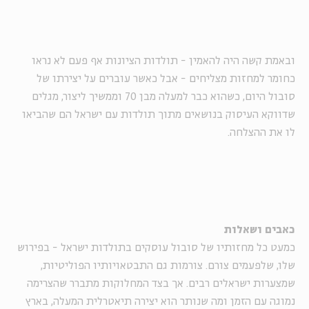
ובאמת קשה היה להאמין - תולדות הציונות אף פעם לא נראו
כחומר למחזות מצליחים - אבל כאשר עוברים על יצירתו של
סובול היום, כשהוא כבר למעלה מבן 70 וממשיך ליצור, מגלים
שדווקא העיסוק בנושאים מתוך תולדות עם ישראל הם שהביאו
לו את ההצלחה.
כאבים ושאלות
כמעט כל מחזותיו של סובול עוסקים בתולדות ישראל - בפירוש
שלו, שלפעמים צורם. צורמות גם התבטאויותיו הפוליטיות,
שמצערות ישראלים רבים. אך בצד המחלוקות מתברר שהצרימה
נמוגה עם הזמן ומה שנותר הוא יצירה תיאטרלית המעלה, בארץ