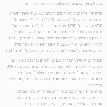
ובעולם, את הכאבים והשאלות של החיים היהודיים.
מחזותיו של סובול הם "הימים הבאים" (1971, תיאטרון חיפה);
"סטטוס קוו ואדיס"; "סילבסטר 72"; "ג'וקר"; "ליל העשרים"
(1976); "עצבים" (1976, צוותא); "דיירים"; "גוג ומגוג שואו";
"חזרה בתשובה"; "הביתה הביתה" (הבימה); "ליל כלולות";
"אחרון הפועלים"; "מלחמות היהודים" (1980, בית לסין); "נפש
יהודי" (החאן); "גטו" (1982; תיאטרון חיפה); "פאסודובלה";
"הפלסטינאית"; "ספירה לאחור"; "סינדרום ירושלים"; "אדם" ועוד.
הצגות רבות שלו הוצגו רק בעולם, ולא הועלו כלל בארץ - כך,
למשל, "אל"ף בי"ת" ו"עין בעין", שהועלו בגרמניה בשנות ה-90,
"שניידר ושוסטר", שהוצגה בשווייץ ב- 1994, "מושל פולין"
ו"חתום בדם", שהועלו באוסטריה, ו"לצלצל פעמיים", שהועלה
בנורבגיה.
מחזותיו תורגמו ליפנית, טורקית, פינית, ליטאית, שבדית,
נורבגית, דנית, אנגלית, צרפתית, הולנדית, פלמית, גרמנית,
ספרדית, איטלקית, הונגרית, רומנית, פולנית ורוסית.