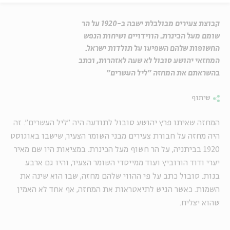
קבוצת צעירים מבולבלת ישבה ב-1920 על הר
שומם מעל הכינרת. הווידויים ושיחות הנפש
החשופות שלהם השפיעו על תולדות ישראל.
המחזאי יהושע סובול לא שעה לאזהרות, וכתב
בהשראתם את המחזה "ליל העשרים"
שיתוף
המחזה שאיתו פרץ יהושע סובול לתודעה היה "ליל העשרים". זה
היה מחזה על חבורת צעירים מבני השומר הצעיר, שישבו באוגוסט
1920 בביתניה, על הר חשוף מעל הכינרת. במציאות היו שם מאיר
יערי ודוד הורוביץ ועוד ממייסדי השומר הצעיר, והיו גם ארבע
בנות. סובול כתב על פי ההווי שלהם מחזה, שבו הוא שינה את
השמות. כאשר הגיש לתיאטראות את המחזה, אף אחד לא האמין
שהוא יצליח.