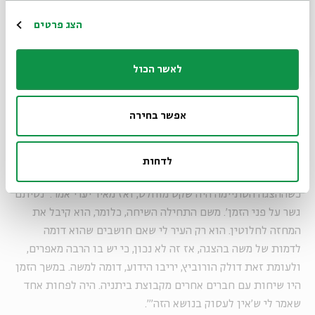
שלהם בארץ, לא היתה להם שום משנה סדורה. הם היו שרויים
בחיפוש אמיתי של דפוסי התנהגות, צורות חיים, רעיונות,
הרשמה
הצג פרטים
אידיאלים פוליטיים. לדעתי הם לא היו מודעים למשמעות
העצומה של ההכרעות שלהם בשלב הזה".
לאשר הכול
כתבת על ביתניה ועל אנשי ביתניה, ובתקופה שהמחזה שלך
עלה חלקם היו עדיין בין החיים. פגשת אותם?
אפשר בחירה
"את הצגת הבכורה של 'ליל העשרים' עשינו בקיבוץ מרחביה. באנו
לשם כדי לתת כבוד למאיר יערי ולאשתו אנדה. כל הקיבוץ ישב
בחדר האוכל, ושם הצגנו את ההצגה. במשך כל ההצגה מאיר יערי
לדחות
ישב מרוכז מאוד. ברור היה שהוא יותר מאזין מאשר צופה בהצגה,
כשההצגה הסתיימה היה שקט מוחלט, ואז מאיר יערי אמר: 'נטיתם
גשר על פני הזמן'. משם התחילה השיחה, כלומר, הוא קיבל את
המחזה לחלוטין. הוא רק העיר לי שאם חושבים שהוא דומה
לדמות של משה בהצגה, אז זה לא נכון, כי יש בו הרבה מאפרים,
ולעומת זאת דולק הורוביץ, יריבו הידוע, דומה למשה. במשך הזמן
היו שיחות עם חברים אחרים מקבוצת ביתניה. היה לפחות אחד
שאמר לי ש'אין לעסוק בנושא הזה'".