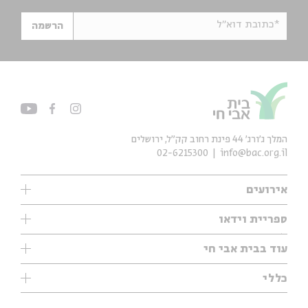
*כתובת דוא"ל
הרשמה
המלך ג'ורג' 44 פינת רחוב קק״ל, ירושלים
02-6215300
info@bac.org.il
אירועים
עיון
ספריית וידאו
אנגלית
ילדים
שיעורי בוקר
עוד בבית אבי חי
מוזיקה
מיוחדים
תערוכות
עיון
כללי
נוער
מיוחדים
מיוחדים
צרו קשר
ספרות ושירה
פודקאסטים מומלצים