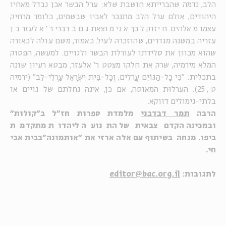
הלב, נדמה שהברייתא חושבת שלא: ערל הבשר אכן נבדל מאחיו
היהודים, אולם ערל הלב מתנכר לאביו שבשמים, כלומר מרחיק
עצמו מאלהים. חיזוק לכך אני מוצאת גם בדברי ר' אלעזר בן
עזריה במשנה מנדרים, שהוזכרה לעיל. כאמור, משם עולה לכאורה
שהוא מכוון את סלידתו לעורלת הבשר ולגויים. למעשה, הפסוק
המלא מירמיה, שרק את חלקו מצטט ר' אלעזר, מבטא רעיון שונה
בתכלית: "כִּי כָל-הַגּוֹיִם עֲרֵלִים, וְכָל-בֵּית יִשְׂרָאֵל עַרְלֵי-לֵב" (ירמיה
ט, 25). הערלוּת המאוסה, אם כן, אינה נחלתם של גויים או
בלתי-נימולים דווקא.
הרבה
תמר דבדבני
מלמדת ספרות חז"ל ב"קולות"
ובמכינה הקדם צבאית של התנועה ליהדות מתקדמת
ביפו. מנחה בשיתוף עם אלה ארזי את
"אותמונה"
בבית אבי
חי.
לתגובות:
editor@bac.org.il