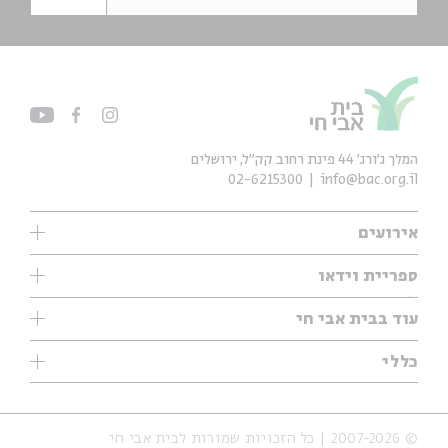
המלך ג'ורג' 44 פינת רחוב קק״ל, ירושלים
02-6215300
info@bac.org.il
אירועים
עיון
ספריית וידאו
אנגלית
ילדים
שיעורי בוקר
עוד בבית אבי חי
מוזיקה
מיוחדים
תערוכות
עיון
כללי
נוער
מיוחדים
מיוחדים
צרו קשר
ספרות ושירה
פודקאסטים מומלצים
ספרות ושירה
אודות
סדרות
כתבות
© 2007-2026 | כל הזכויות שמורות לבית אבי חי
הצהרת נגישות
אירועי עבר