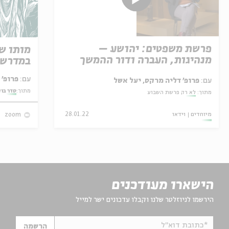
פרשת משפטים: יהושע –
מותו ש
מנהיגות, העברה ודור ההמשך
במדרש 
עם:
פרופ' אביגדור שנאן
עם:
פרופ' דליה מרקס, יעל אשל
מתוך:
סדר בו
מתוך:
לא רק פרשת השבוע
מיוחדים
וידאו
28.01.22
zoom
הישארו מעודכנים
הירשמו לניוזלטר שלנו וקבלו עדכונים ישר למייל
*כתובת דוא"ל
הרשמה