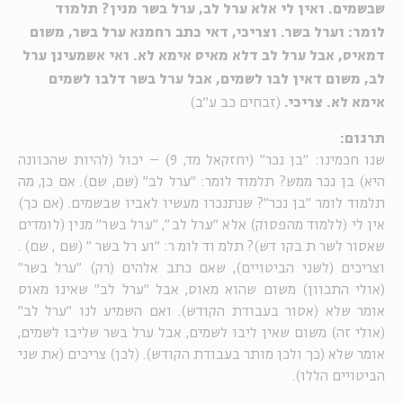
שבשמים. ואין לי אלא ערל לב, ערל בשר מנין? תלמוד
לומר: וערל בשר. וצריכי, דאי כתב רחמנא ערל בשר, משום
דמאיס, אבל ערל לב דלא מאיס אימא לא. ואי אשמעינן ערל
לב, משום דאין לבו לשמים, אבל ערל בשר דלבו לשמים
אימא לא. צריכי.
(זבחים כב ע"ב)
תרגום:
שנו חכמינו: "בן נכר" (יחזקאל מד, 9) – יכול (להיות שהכוונה
היא) בן נכר ממש? תלמוד לומר: "ערל לב" (שם, שם). אם כן, מה
תלמוד לומר "בן נכר"? שנתנכרו מעשיו לאביו שבשמים. (אם כך)
אין לי (ללמוד מהפסוק) אלא "ערל לב", "ערל בשר" מנין (לומדים
שאסור לשרת בקודש)? תלמוד לומר: "וערל בשר" (שם, שם).
וצריכים (לשני הביטויים), שאם כתב אלהים (רק) "ערל בשר"
(אולי התכוון) משום שהוא מאוס, אבל "ערל לב" שאינו מאוס
אומר שלא (אסור בעבודת הקודש). ואם השמיע לנו "ערל לב"
(אולי זה) משום שאין ליבו לשמים, אבל ערל בשר שליבו לשמים,
אומר שלא (כך ולכן מותר בעבודת הקודש). (לכן) צריכים (את שני
הביטויים הללו).