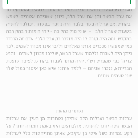
אבל ערל בשר דלבו לשמים
–
הברייתא מנסה להוכיח שליחזקאל יש צורך להזכיר בפסוקיו הן
את ערל הבשר והן את ערל הלב, כיוון ששניהם אסורים לשמש
בקודש. אם ערל הבשר בלבד היה נזכר בפסוק, יכולנו להסיק
בטעות שערל הלב - שנימול כהלכה - יהיה מותר בהקרבה
במקדש. ומה היה קורה לו היה מוזכר רק ערל הלב? אדם זה מוגדר
כמי שמעשיו מנכרים אותו מאלהים וליבו אינו מכוון לשמים, לכן
ניתן היה לשגות וללמוד שערל הבשר, שליבו מכוון לשמים "והוא
צדיק" כפי שמפרש רש"י, יהיה מותר לעבוד בקודש. לפיכך, טוענת
הברייתא, נזכרו שניהם – ללמד אותנו שיש כאן איסור כפול שלו
שני טעמים שונים.
נסתרים מהעין
ערלוּת הבשר וערלוּת הלב שתיהן נסתרות מן העין. את ערלוּת
הבשר קשה יותר להסתיר, אולם האם היא באמת חמורה יותר? על
רקע עמדות כשל איסי בן עקיבא, שאינן מתייחסות כלל לערלוּת