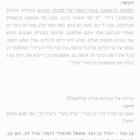
הקשר:
המשנה הראשונה בפרק השני של מסכת זבחים
פוסלת זבחים
שהוקרבו בידי: "זר (מי שאינו כהן), אונן (מי שנמצא בראשית
אבלותו), טבול יום (שטרם הושלמה טהרתו), מחוסר בגדים
(שמדי הכהונה שלו אינם שלמים), מחוסר כפורים (שטרם הביא
את קורבן הכפרה שלו), שלא רחץ ידים ורגלים, ערל, טמא, יושב,
עומד על גבי כלים, על גבי בהמה, על גבי רגלי חבירו". התלמוד דן
בכל אחד ממרכיבי הרשימה, ובאמצעות הברייתא שתידון כאן
בודק את משמעות הביטוי "ערל".
בריתו של אברהם אבינו (פלאש90)
דיון:
האם יש הבדל בין "בן נכר", "ערל בשר" ו"ערל לב", ומי מהם מאוס
יותר?
בן נכר - יכול בן נכר ממש? תלמוד לומר: ערל לב. אם כן,