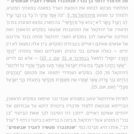
מה תלמוד לומר בן נכר? שנתנכרו מעשיו לאביו שבשמים
–
התלמוד מבקש לבסס את הופעת הערל במשנה בפסוקי המקרא,
ולצורך כך מצטט
מיחזקאל מד, 9
: "כֹּה אָמַר אֲדֹנָי ה' כָּל בֶּן נֵכָר עֶרֶל
לֵב וְעֶרֶל בָּשָׂר לֹא יָבוֹא אֶל מִקְדָּשִׁי". בהקשרו, נמצא הפסוק בתוך
תיאורו של יחזקאל את התועבות שנעשו במקדש הראשון ואת
התיקון שייעשה להן במקדש השני. יחזקאל מוחה כנגד עירובם
של אנשים שאינם ראויים בעבודת המקדש. בין אלה נמצאו לא רק
זרים – כאלה שאינם בני כהנים ושעליהם נאמר בתורה "וְהַזָּר
הַקָּרֵב יוּמָת" (למשל
בבמדבר א, 51;
שם ג, 10
) – אלא גם לויים
"אֲשֶׁר רָחֲקוּ מֵעָלַי בִּתְעוֹת יִשְׂרָאֵל אֲשֶׁר תָּעוּ מֵעָלַי אַחֲרֵי גִּלּוּלֵיהֶם"
(יחזקאל מד, 10). במקדש העתידי יתפסו את מקומם "הַכֹּהֲנִים
הַלְוִיִּם בְּנֵי צָדוֹק אֲשֶׁר שָׁמְרוּ אֶת מִשְׁמֶרֶת מִקְדָּשִׁי בִּתְעוֹת בְּנֵי יִשְׂרָאֵל
מֵעָלַי" (שם, שם, 15).
למרות שיחזקאל טוען במפורש שבני נכר שימשו במקדש הראשון,
הברייתא מבקשת ללמוד מדבריו ביקורת דוקא על עבודתם של
יהודים שאינם ראויים. ייתכן וזו הסיבה לכך שאת הביטוי "בן
נכר" המופיע אצל יחזקאל, מבינה הברייתא כביטוי נרדף ל"ערל
לב", אותו היא מבינה כמי "
שנתנכרו מעשיו לאביו שבשמים
".