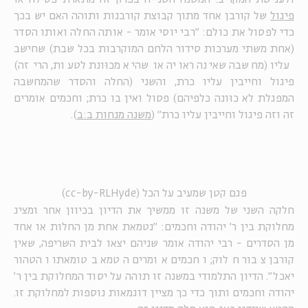
פיגול
של קורבן אחד מתוך קבוצת קורבנות ותוהה האם יש בכך
כדי לפסול את כולם: "רבי יוסי אומר - אותה החלה ואותו הסדר
(אחת משתי מערכות סידור הלחם המוקרבות בכל שבת) שחישב
עליו (מחשבה שאינה ראויה או שהיא מכוּונת לטעות, הרי זה)
פיגול וחייבין עליו כרת, והשני (החלה והסדר שהמחשבה
המפגלת לא כוּונה כלפיהם) פסול ואין בו כרת; וחכמים אומרים
זה וזה פיגול וחייבין עליו כרת" (
משנה מנחות ב:ב
).
פגם קטן שמעיב על הכל (cc-by-RLHyde)
חלקה השני של משנה זו ממשיך את הדיון בכיוון אחר ומציג
מחלוקת בין ר' יהודה וחכמים: "נטמאת אחת מן החלות או אחד
מן הסדרים - רבי יהודה אומר שניהם יצאו לבית השריפה, שאין
קורבן צבור חלוק; וחכמים אומרים הטמא בטומאתו והטהור
יאכל". הדיון התלמודי במשנה זו תוהה על יסוד המחלוקת בין ר'
יהודה וחכמים ותוך כדי כך מציין דוגמאות נוספות למחלוקת זו.