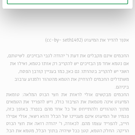
וחכמים אומרים: הטמא בטומאתו והטהור בטהרתו
–
אסןר להדיר את המיעוט (cc-by- seth1492)
החכמים אינם מקבלים את דעת ר' יהודה לגבי הבזיכים. לשיטתם,
אם נטמא אחד מן הבזיכים יש להקריב רק אותו כטמא, ואילו את
השני יש להקריב בטהרתו. גם כאן, כמו בעניין קורבן הפסח,
משתדלים החכמים להרחיק את הטמא מהטהור ולמנוע ערבוב
ביניהם.
החכמים מבקשים אולי לראות את חצי הכוס המלאה: טומאת
המיעוט אינה מטמאת את הציבור כולו, ויש להפריד את הטמאים
מתוך הטהורים ולהתייחס אל כל אחד מהם בנפרד. באופן כזה,
פגמיו של המיעוט אינם מעניינו של הכלל והוא רשאי, אולי אפילו
חייב, להפריד עצמו מהם. לכאורה, ר' יהודה רואה את חצי הכוס
הריקה: החלק הטמא, קטן ככל שיהיה בתוך הכלל, מטמא את הכל.