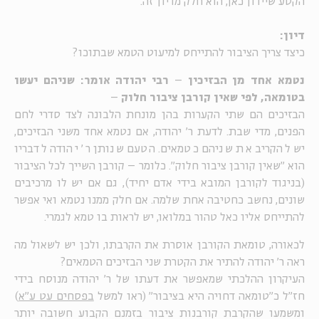
הקטע שיידון כאן, הוא חלק מדיון זה.
דיון:
כיצד צריך הציבור להתייחס למיעוט הטמא שבתוכו?
נטמא אחד מן הבזיכין
–
רבי יהודה אומר: שניהם יעשו
בטומאה, לפי שאין קורבן ציבור חלוק
–
הבזיכים הם שתי הקערות בהן מונחת הלבונה לצד סדרי לחם
הפנים, מדי שבת. לדעת ר' יהודה, אם נטמא אחד משני הבזיכים,
יש להקריב את שניהם כטמאים. הטעם שנותן ר' יהודה לדבריו
הוא "שאין קורבן ציבור חלוק". כלומר – קורבן השייך לכל הציבור
(בניגוד לקורבן המובא בידי אדם יחיד), גם אם יש לו מרכיבים
שונים, נחשב כחטיבה אחת שלמה. אם חלק ממנו נטמא ואי אפשר
להתייחס אליו כאל טהור במלואו, יש לראות בו טמא לגמרי.
לכאורה, טומאת הקורבן אוסרת את הקרבתו, ולכן יש לשאול מה
ראה ר' יהודה להתיר את הקטרת שני הבזיכים הטמאים?
העיקרון ההלכתי שמאפשר את דעתו של ר' יהודה מנוסח בידי
חז"ל כ"טומאה דחויה היא בציבור" (ראו למשל
בפסחים עט ע"א
)
ומשמעו שהקרבת קורבנות ציבור בזמנם הקבוע חשובה יותר