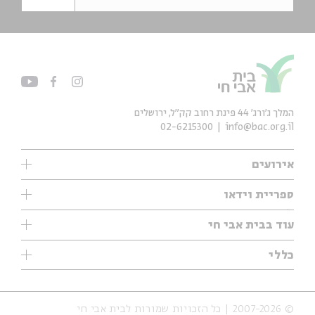
המלך ג'ורג' 44 פינת רחוב קק״ל, ירושלים
02-6215300
info@bac.org.il
אירועים
עיון
ספריית וידאו
אנגלית
ילדים
שיעורי בוקר
עוד בבית אבי חי
מוזיקה
מיוחדים
תערוכות
עיון
כללי
נוער
מיוחדים
מיוחדים
צרו קשר
ספרות ושירה
פודקאסטים מומלצים
ספרות ושירה
אודות
סדרות
כתבות
© 2007-2026 | כל הזכויות שמורות לבית אבי חי
הצהרת נגישות
אירועי עבר