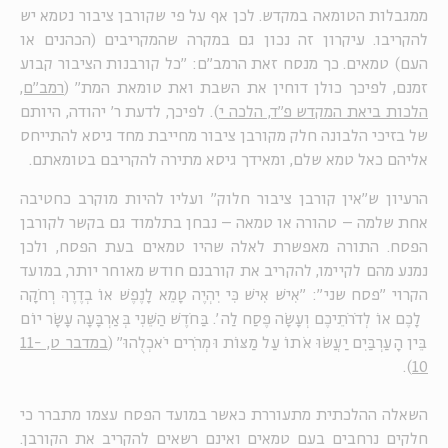
ממגבלות הטומאה במקדש. לכן אף על פי שקורבן ציבור נטמא יש
להקריבו. עיקרון זה נכון גם במקרה שהמקריבים (הכהנים או
העם) טמאים. כך מנסח זאת הרמב"ם: "כל קורבנות הציבור קבוע
זמנם, לפיכך כולן דוחין את השבת ואת טומאת המת" (
רמב"ם,
הלכות ביאת המקדש פ"ד, הלכה י
). לפיכך, לדעת ר' יהודה, היותם
של בזיכי הלבונה חלק מקורבן ציבור מחייבת מחד גיסא להתייחס
אליהם כאל טמא שלם, ומאידך גיסא מתירה להקריבם בטומאתם.
הרעיון ש"אין קורבן ציבור חלוק" ועליו להיות מוקרב כחטיבה
אחת שלמה – טהורה או טמאה – נבחן בתלמוד גם בקשר לקורבן
הפסח. התורה מאפשרת לאלה שהיו טמאים בעת הפסח, ולכן
נמנע מהם לקיימו, להקריב את קורבנם חודש מאוחר יותר, במועד
הקרוי "פסח שני": "אִישׁ אִישׁ כִּי יִהְיֶה טָמֵא לָנֶפֶשׁ אוֹ בְדֶרֶךְ רְחֹקָה
לָכֶם אוֹ לְדֹרֹתֵיכֶם וְעָשָׂה פֶסַח לַה'. בַּחֹדֶשׁ הַשֵּׁנִי בְּאַרְבָּעָה עָשָׂר יוֹם
בֵּין הָעַרְבַּיִם יַעֲשׂוּ אֹתוֹ עַל מַצּוֹת וּמְרֹרִים יֹאכְלֻהוּ" (
במדבר ט, 11-
).
10
השאלה ההלכתית מתעוררת כאשר במועד הפסח עצמו מתברר כי
חלקים נרחבים בעם טמאים ואינם רשאים להקריב את הקורבן.