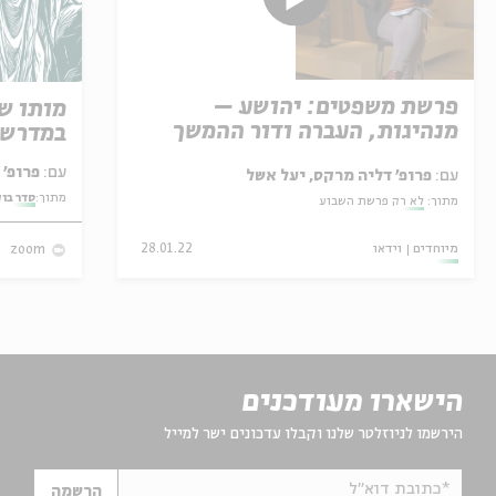
פרשת משפטים: יהושע –
מותו ש
מנהיגות, העברה ודור ההמשך
במדרש 
עם:
פרופ' אביגדור שנאן
עם:
פרופ' דליה מרקס, יעל אשל
מתוך:
סדר בו
מתוך:
לא רק פרשת השבוע
מיוחדים
וידאו
28.01.22
zoom
הישארו מעודכנים
הירשמו לניוזלטר שלנו וקבלו עדכונים ישר למייל
*כתובת דוא"ל
הרשמה