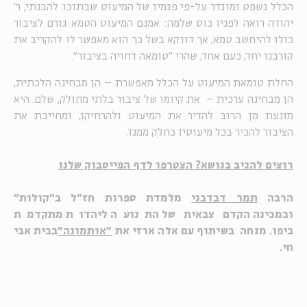
הכלל נשפט ומוגדר על-פי פגמיו של המיעוט שבתוכו. להבנתי, ר'
יהודה רואה לפניו כוס שלמה: אמנם המיעוט הטמא גורם לציבור
כולו להיחשב טמא, אך דווקא בשל כך הוא מאפשר לו להקריב את
קורבנו יחד, כעם אחד, שהרי "טומאה דחויה בציבור".
החלת טומאת המיעוט על הכלל מאפשרת – הן מבחינה הלכתית,
הן מבחינה ערכית – את קיומו של ציבור בלתי מחולק, שלם. היא
מונעת מן הרוב להדיר את המיעוט ולהרחיקו, ומחייבת את
הציבור להכיר בכל מיעוטיו כחלק ממנו.
רוצים להגיב בנושא? הצטרפו לדף הפייסבוק שלנו
הרבה
תמר דבדבני
מלמדת ספרות חז"ל ב"קולות"
ובמכינה הקדם צבאית של התנועה ליהדות מתקדמת
ביפו. מנחה בשיתוף עם אלה ארזי את
"אותמונה"
בבית אבי
חי.