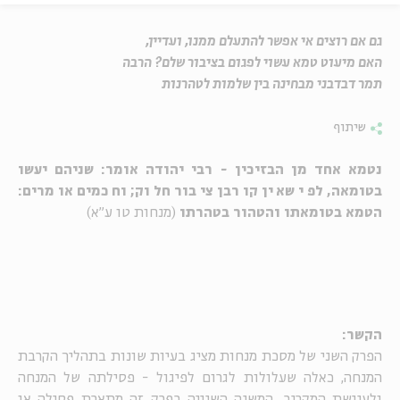
גם אם רוצים אי אפשר להתעלם ממנו, ועדיין,
האם מיעוט טמא עשוי לפגום בציבור שלם? הרבה
תמר דבדבני מבחינה בין שלמות לטהרנות
שיתוף
נטמא אחד מן הבזיכין - רבי יהודה אומר: שניהם יעשו
בטומאה, לפי שאין קורבן ציבור חלוק; וחכמים אומרים:
הטמא בטומאתו והטהור בטהרתו
(מנחות טו ע"א)
הקשר:
הפרק השני של מסכת מנחות מציג בעיות שונות בתהליך הקרבת
המנחה, כאלה שעלולות לגרום לפיגול - פסילתה של המנחה
ולענישת המקריב. המשנה השנייה בפרק זה מתארת פסילה או