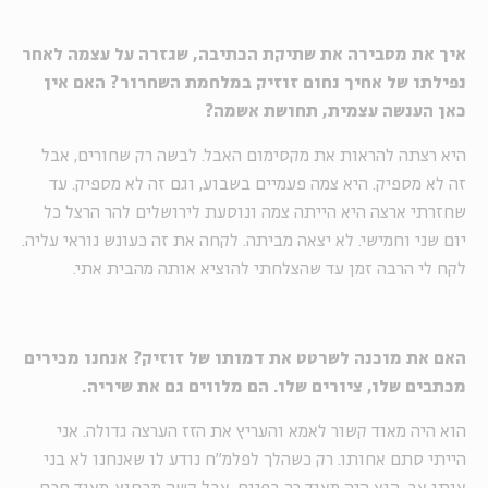
איך את מסבירה את שתיקת הכתיבה, שגזרה על עצמה לאחר
נפילתו של אחיך נחום זוזיק במלחמת השחרור? האם אין
כאן הענשה עצמית, תחושת אשמה?
היא רצתה להראות את מקסימום האבל. לבשה רק שחורים, אבל
זה לא מספיק. היא צמה פעמיים בשבוע, וגם זה לא מספיק. עד
שחזרתי ארצה היא הייתה צמה ונוסעת לירושלים להר הרצל כל
יום שני וחמישי. לא יצאה מביתה. לקחה את זה כעונש נוראי עליה.
לקח לי הרבה זמן עד שהצלחתי להוציא אותה מהבית אתי.
האם את מוכנה לשרטט את דמותו של זוזיק? אנחנו מכירים
מכתבים שלו, ציורים שלו. הם מלווים גם את שיריה.
הוא היה מאוד קשור לאמא והעריץ את הזז הערצה גדולה. אני
הייתי סתם אחותו. רק כשהלך לפלמ"ח נודע לו שאנחנו לא בני