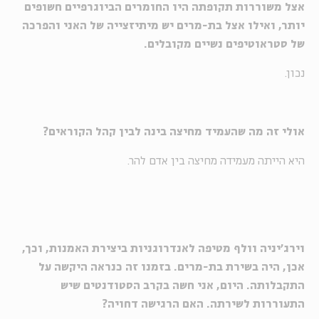
אצל משוררות תקופתה היו החומרים הביוגרפיים חשופים
יותר, ואילו אצל בת-מרים יש מיתיזצייה של האני והפרכה
של סטראוטיפים נשיים מקובלים.
נכון.
אולי זה מה שהעמיד מחיצה בינה לבין קהל הקוראים?
היא הייתה מעמידה מחיצה בין אדם להר.
וירג'יניה וולף מטיפה לאנדרוגניות ביצירת האמנות, וכך,
אכן, היה בשירת בת-מרים. בזמנו זה כנראה היקשה על
התקבלותה. היום, אני חשה בקרב הסטודנטים שיש
התעוררות לשירתה. האם הרגישה דחויה?