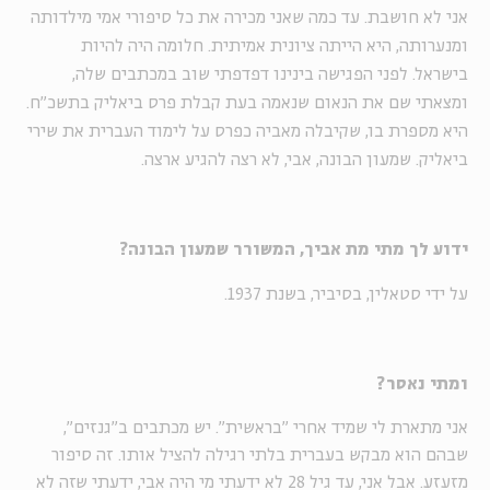
אני לא חושבת. עד כמה שאני מכירה את כל סיפורי אמי מילדותה
ומנערותה, היא הייתה ציונית אמיתית. חלומה היה להיות
בישראל. לפני הפגישה בינינו דפדפתי שוב במכתבים שלה,
ומצאתי שם את הנאום שנאמה בעת קבלת פרס ביאליק בתשכ"ח.
היא מספרת בו, שקיבלה מאביה כפרס על לימוד העברית את שירי
ביאליק. שמעון הבונה, אבי, לא רצה להגיע ארצה.
ידוע לך מתי מת אביך, המשורר שמעון הבונה?
על ידי סטאלין, בסיביר, בשנת 1937.
ומתי נאסר?
אני מתארת לי שמיד אחרי "בראשית". יש מכתבים ב"גנזים",
שבהם הוא מבקש בעברית בלתי רגילה להציל אותו. זה סיפור
מזעזע. אבל אני, עד גיל 28 לא ידעתי מי היה אבי, ידעתי שזה לא