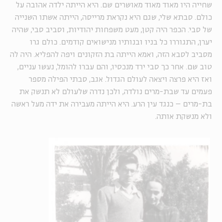
שחייה היו מאוד מאוד מאושרים שם. היא הייתה ילדה אהובה על
כולם. סבתא שלי, שגם היא נקראת מרייסה, הייתה אשתו השנייה
של סבי. הכפר היה קטן, מעט משפחות יהודיות, וסביב סבי, שהיה
יערן, התגוררו כל בניו ובנותיו מנישואים קודמים. כולם גרו
מסביב לסבא הזה, ואמא הייתה בת הזקונים ויפה להפליא. היה לה
טוב שם. אחר כך סבי ירד מנכסיו, והם עברו להומל, נעשו עניים,
ואז היא פרצה ויצאה לעולם הגדול. אגב, סבתי הפילה מספר
פעמים עד שבת-מרים נולדה, ולכן נדרה שלעולם לא תנשק את
בת-מרים – כנגד עין הרע. היא הייתה מעבירה את ידה מעל ראשה
ולא מנשקת אותה.