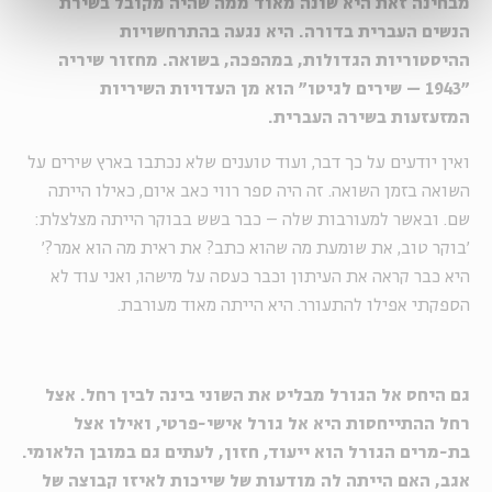
מבחינה זאת היא שונה מאוד ממה שהיה מקובל בשירת
הנשים העברית בדורה. היא נגעה בהתרחשויות
ההיסטוריות הגדולות, במהפכה, בשואה. מחזור שיריה
"1943
–
שירים לגיטו" הוא מן העדויות השיריות
המזעזעות בשירה העברית.
ואין יודעים על כך דבר, ועוד טוענים שלא נכתבו בארץ שירים על
השואה בזמן השואה. זה היה ספר רווי כאב איום, כאילו הייתה
שם. ובאשר למעורבות שלה – כבר בשש בבוקר הייתה מצלצלת:
'בוקר טוב, את שומעת מה שהוא כתב? את ראית מה הוא אמר?'
היא כבר קראה את העיתון וכבר כעסה על מישהו, ואני עוד לא
הספקתי אפילו להתעורר. היא הייתה מאוד מעורבת.
גם היחס אל הגורל מבליט את השוני בינה לבין רחל. אצל
רחל ההתייחסות היא אל גורל אישי-פרטי, ואילו אצל
בת-מרים הגורל הוא ייעוד, חזון, לעתים גם במובן הלאומי.
אגב, האם הייתה לה מודעות של שייכות לאיזו קבוצה של