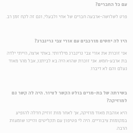
עם כל החברים?
פרט לשלושה-ארבעה חברים של אחי ולבעלי, וגם זה לקח זמן רב.
היו לה יחסים מורכבים עם אורי צבי גרינברג?
אני זוכרת את אורי צבי גרינברג מילדותי. באתי ארצה, הייתי ילדה
בת ארבע-חמש. אני זוכרת שהוא היה בא לביתנו, אבל מהר מאוד
נעלם והם לא דיברו.
בשירתה של בת-מרים בולט הקשר לציור. היה לה קשר גם
למוזיקה?
היא אוהבת מאוד מוזיקה, אך לאחר מות זוזיק חדלה להופיע
במקומות ציבוריים. היה לי פטיפון עם תקליטים והיינו שומעות
הרבה.