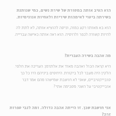
הוא הציב אותה במסורת של שירת נשים, כמי שנותנת
בשירתה ביטוי לאימהות שיריות ולאחיות אנונימיות.
הוא בא מאותו רקע כמוה, וניסה להוציא אותה, לא לתת לה
להיות קשורה לכפר ולרוסיה. הוא ראה אותה כאישה עברייה.
מה אהבה בשירה העברית?
היא קראה הכול ואהבה מאוד את אלתרמן. העריכה את חלפי.
הלקין היה מעבר לכל ביקורת. היחסים ביניהם היו כל כך
סובייקטיביים, שאני לא חושבת שמישהו מהם אמר דבר
אובייקטיבי על השני. מסכימה אתי?
אני חושבת שכן. זו הייתה אהבה גדולה. ומה לגבי ספרות
זרה?