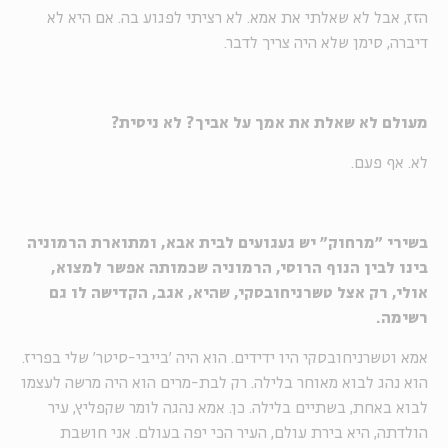
הזז, אבל לא שאלתי את אמא. לא רציתי לפגוע בה. אם היא לא
דיברה, סימן שלא היה צריך לדבר.
מעולם לא שאלת את אמך על אביך? לא ניסית?
לא. אף פעם.
בשירי "מרחוק" יש געגועים לבית אבא, ומתוארת הרמוניה
בינו לבין הנוף הרוסי, הרמוניה שכמותה אפשר למצוא,
אולי, רק אצל טשרניחובסקי, שהיא, אגב, הקדישה לו גם
רשימה.
אמא וטשרניחובסקי היו ידידים. הוא היה 'בייבי-סיטר' שלי בפריז.
הוא נהג לבוא מאוחר בלילה. רק לבת-מרים הוא היה מרשה לעצמו
לבוא באחת, בשתיים בלילה. כן. אמא נהגה לומר שקפליץ, עיר
הולדתה, היא בירת עולם, העיר הכי יפה בעולם. אני חושבת