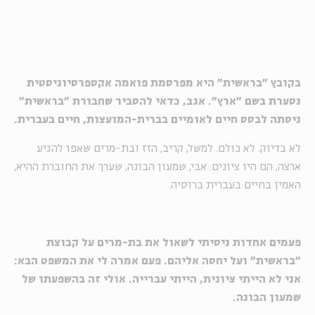
בקובץ "בראשית" היא מפרסמת פואמה אקספרסיוניסטית
נסערת בשם "ארץ". אגב, כדאי להסביר שחבורת "בראשית"
ניסתה לבסס חיים לאומיים בברית-המועצות, חיים בעברית.
לא בדיוק. לא כולם. למשל, קריב, הזז ובת-מרים שאפו להגיע
ארצה, הם היו ציונים. אבי, שמעון הבונה, שערך את החוברת ההיא,
האמין בחיים בעברית ברוסיה.
פעמים אחדות ניסיתי לשאול את בת-מרים על קבוצת
"בראשית" ועל יחסה אליהם. פעם אמרה לי את המשפט הבא:
אני לא הייתי ציונית, הייתי עברייה. אולי זה בהשפעתו של
שמעון הבונה.