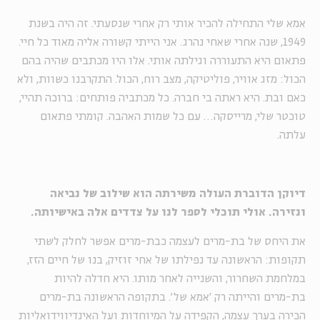
אמא שלי התחילה להכיר אותי רק אחרי שנסעתי. זה היה בשנת
1949, שנה אחרי שאחי נהרג. אני הייתי קשורה אליה מאוד כל חיי.
פתאום היא התעוררה וגילתה אותי. אלו היו מכתבים שהיה בהם
הכול: מזג אוויר, פוליטיקה, מצב רוח, הכול. התקרבנו כשוות, ולא
כאם ובת. היא ראתה בי חברה. כל מכתביה פותחים: ברוכה תהיי,
טוכטר שלי, מרייסקה… עם כל שמות האהבה. קומתי פתאום
עלתה.
דיוקן הדוברת העולה משירתה הוא שילוב של נביאה
ונזירה. אולי תוכלי לספר לנו על צדדים אלה באישיותה.
את היחס של בת-מרים לעצמה כבת-מרים אפשר לחלק לשתי
תקופות: הראשונה עד נפילתו של אחי זוזיק, בנו של חיים הזז,
במלחמת השחרור, והשנייה לאחר מותו. היא חדלה להיות
בת-מרים והייתה רק 'אמא של'. בתקופה הראשונה בת-מרים
הכירה בערך עצמה, הקפידה על המיוחדות ועל האינדיווידואליות