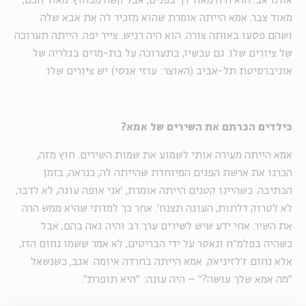
אותו אב. הוא היה מאוד רך בפנים, אבל קשה מבחוץ. מאוד חכם,
מאוד צבר. אמא הייתה אומרת שהוא מזכיר לה את אבא שלה
ושהם פסעו באותה צורה. הוא היה רגיש. צייר יפה. הייתה תערוכה
של ציורים שלו. גם עכשיו, בתערוכה על בת-מרים בגלריה של
אוניברסיטת תל-אביב (האוצר: עוזי אגסי) יש ציורים שלו.
כילדים הכרתם את השירים של אמא?
אמא הייתה מעירה אותי לשמוע את שמות השירים. חוץ מזה,
הכרנו את ארשת הפנים המיוחדת שהייתה לה, כנראה, בזמן
הכתיבה. כשהיינו קטנים הייתה אומרת, 'אני אופה עוגה, לא לדבר,
לא לטרוק דלתות, העוגה תצנח'. אחר כך למדתי שהיא ממש הרה
את השיר. אחי ידע שיש לשירים ערך רב והיה גאה בהם, אבל
כשהיה בפלמ"ח ונאסר על ידי הבריטים, לא אמר ששמו נחום הזז,
אלא נחום ז'לזיניאק. אמא הייתה בחרדה איומה. אגב, כשנשאל
"מה אמא שלך עושה?" – היה עונה: "היא תופרת".