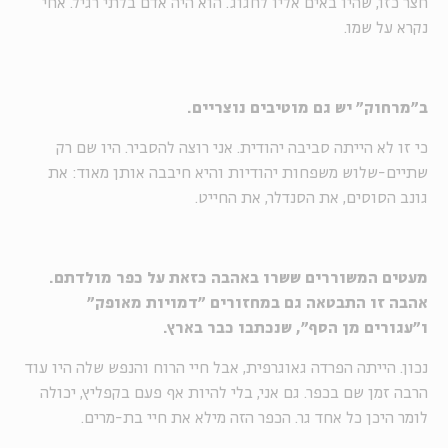
חצר כזו, שהיו באים אליו לחגוג. הוא היה אדם בלתי רגיל. אחי
נקרא על שמו.
ב"מרחוק" יש גם מוטיבים נוצריים.
כי זו לא הייתה סביבה יהודית. אני רוצה להסביר. היו שם רק
שתיים-שלוש משפחות יהודיות והיא חיבבה אותן מאוד: את
גונב הסוסים, את הסנדלר, את החייט.
מעטים המשוררים ששרו באהבה כזאת על כפר מולדתם.
אהבה זו התבטאה גם במחזורים "דמויות מאופק"
ו"עגורים מן הסף", שנכתבו כבר בארץ.
נכון. הייתה הפרדה גאוגרפית, אבל חיי הרוח והנפש שלה היו עוד
הרבה זמן שם בכפר. גם אני, בלי להיות אף פעם בקפליץ, יכולה
לומר היכן כל אחד גר. הכפר הזה מילא את חיי בת-מרים.