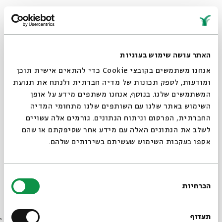
השיר הראשון, שאמך פרסמה לאחר 23 שנות שתיקה, היה
לזכרו של נתן אלתרמן.
אבל היא כתבה כל הזמן. כתבה אחרת. קודם כול, המכתבים אליי,
האתר עושה שימוש בעוגיות
עניין שנמשך כשבע שנים. יום יום, לפעמים פעמיים ביום. הכול
אנחנו משתמשים בקובצי Cookie כדי להתאים אישית תוכן
היה מתפרץ בהם, כאילו הם שירה.
ומודעות, לספק תכונות של מדיה חברתית ולנתח את תנועת
המשתמשים שלנו. בנוסף, אנחנו משתפים מידע על אופן
סגור
השימוש באתר שלנו עם השותפים שלנו מתחומי המדיה
החברתית, הפרסום וניתוח הנתונים. גורמים אלה עשויים
היה גם שירה על זקנה. פרופ' שמעון הלקין הראה לי פעם
לשלב את הנתונים האלה עם מידע אחר שסיפקתם או שהם
מכתב ששלחה לו בשורות פרוזה ארוכות.
אספו בעקבות השימוש שעשיתם בשירותים שלהם.
כן, היא ביקשה שיקרא. הייתה ביניהם ידידות מאוד מיוחדת. הוא
אהב אותה מאוד. אהבת אדם לאדם, ואמא אהבה אותו. גם אליי
בחירת
היה קרוב מאוד. הם הכירו ב1928- בפריז.
הכרחיות
הסכמה
רוצים לדעת מה קורה
בבית אבי חי לפני כולם?
תעדוף
הוא כתב עליה שיר נפלא, "אחות": "ואת גדולת עיניים,