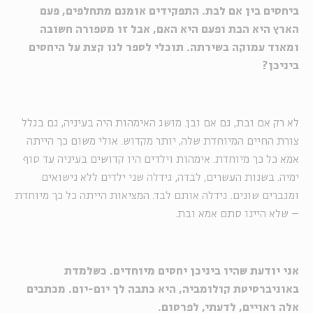
ביחסים בין אם לבת. התפקידים אומנם מתחלפים, פעם
הארץ היא הבת ופעם היא האם, אבל זו מטפורה חשובה
ומאוד עמוקה בשירתה. תוכלי לספר לנו קצת על היחסים
ביניכן?
לא רק אם ובת, גם אם ובן. מושג האימהות היה בעיניה, גם בגלל
צורת החיים המיוחדת שלה, יותר מקדוש. אולי משום כך הייתה
אמא כל כך מיוחדת. אימהות וילדים היו קדושים בעיניה עד סוף
ימיה. בשנות העשרים, לבדה, גידלה שני ילדים ללא נישואים
ומגברים שונים. גידלה אותם לבד. המציאות הייתה כל כך מיוחדת
– שלא היינו סתם אמא ובת.
אני יודעת שהיו ביניכן יחסים מיוחדים. כשלמדת
באוניברסיטת קולומביה, היא כתבה לך יום-יום. מכתבים
אלה ראויים, לדעתי, לפרסום.