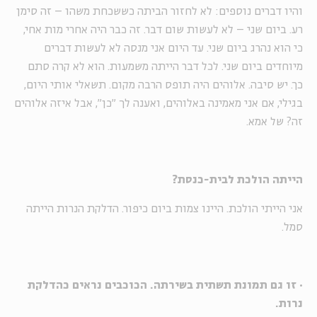
והיו דברים נוספים: לא לחזור הביתה כששכחת משהו – זה סימן
רע. ביום שני – לא לעשות שום דבר. זה כבר היה אחרי מות אחי,
כי הוא נהרג ביום שני. עד היום אני מנסה לא לעשות דברים
מיוחדים ביום שני. לכל דבר הייתה משמעות. הוא לא קרה סתם
כך. יש סיבה. אלוהים היה תופס הרבה מקום. תשאלי אותי היום,
בגילי, אם אני מאמינה באלוהים, ואענה לך "כן", אבל איזה אלוהים
זה? של אמא.
הייתה הולכת לבית-כנסת?
אני הייתי הולכת. היינו צמות ביום כיפור. הדלקת הנרות הייתה
סמל.
·
זו גם תמונת תשתית בשירתה. הכוכבים נראים כהדלקת
נרות.