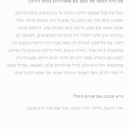
מה היה הקשר של אמך עם משוררות בנות דורה?
רחל גרה מול שמעון הלקין. הלקין גר בבוגרשוב פינת הירקון,
ואנחנו גרמו מול גת רימון, כך שהכול היה באותו איזור. רחל
אהבה מאוד את אמא. הייתה באה לפנות ערב, לוקחת אותה
בכרכרה והן הלכו לטייל. היו הולכות לקונצרטים, לסינמה 'גן
רינה'. עם אלישבע לא היה לה קשר, אבל רחל הייתה כותבת לנו
פתקאות 'בואו מהר', והיינו באות. רחל הייתה שוכבת על המיטה,
לבנה כמו הסדין. אסור היה לה לדבר והיא הייתה מעבירה רק
פתקאות. רחל היא חלק גדול מהילדות שלנו. למעשה, אפילו נתנה
לי ספר ילדים, ואני ישבתי וגזרתי אותו. איך אמא הכתה אותי.
היא אהבה את שירת רחל?
איני יודעת, הייתי ילדה קטנה. אבל את רחל היא אהבה.