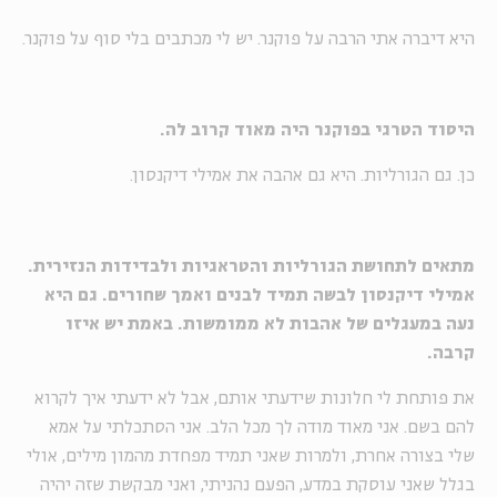
היא דיברה אתי הרבה על פוקנר. יש לי מכתבים בלי סוף על פוקנר.
היסוד הטרגי בפוקנר היה מאוד קרוב לה.
כן. גם הגורליות. היא גם אהבה את אמילי דיקנסון.
מתאים לתחושת הגורליות והטראגיות ולבדידות הנזירית.
אמילי דיקנסון לבשה תמיד לבנים ואמך שחורים. גם היא
נעה במעגלים של אהבות לא ממומשות. באמת יש איזו
קרבה.
את פותחת לי חלונות שידעתי אותם, אבל לא ידעתי איך לקרוא
להם בשם. אני מאוד מודה לך מכל הלב. אני הסתכלתי על אמא
שלי בצורה אחרת, ולמרות שאני תמיד מפחדת מהמון מילים, אולי
בגלל שאני עוסקת במדע, הפעם נהניתי, ואני מבקשת שזה יהיה