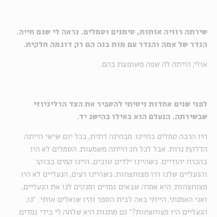
שירתה רוויה אותות, סימנים וסמלים. נראה לי שגם חייה.
הנדר של אמה והנדר עם מות בנה הם רק דוגמה חלקית.
אולי, הייתה לה שפה משופעת בהם.
לפני שנים אחדות ניסיתי להסביר את הצד הרליגיוזי
שבשירתה. הנעלם הוא כאילו בהישג יד.
היו הרבה סמלים בחיינו. מבחינה דתית, בכל יום שישי הייתה
הדלקת נרות. אבל לכל חג הייתה משמעות. הסמלים לא היו
בהכרח יהודיים. כשהיינו ילדים טובים, היינו קמים בבוקר
והנעליים שלנו היו מצוחצחות. כשהיינו רעים, הנעליים לא היו
מצוחצחות. היא אמרה שבאים גמדים ומנקים לנו את הנעליים,
ואני האמנתי. הייתי באה לבית הספר והיו שואלים אותי: "נו,
הנעליים היו מצוחצחות?" גם מתנות היא שלחה לי בידי גמדים.