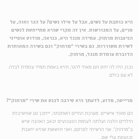
היא כותבת על נשים, אבל על אילו נשים? על הגר וחוה, על
מרים, על המגורשות. אין זה מקרי שהיא מתייחסת לנשים
הניצבות מרחוק. עמידה מנגד היא, כנראה, מודוס אופייני
לשירת משוררות. גם בשירי "מרחוק" וגם בשירה המאוחרת
הדוברת עומדת מנגד, מרחוק.
נכון, היה לה יחס חם מאוד להגר, והיא באמת תמיד עומדת לבדה.
לא עם כולם.
מרייסה, מדוע, לדעתך היא סירבה לכנס את שירי "מרחוק"?
הם מאוד אישיים. מערכת החיים השתנתה. ייתכן גם שחשיבות
הילדים הלכה ועלתה לעומת הגעגועים וכאב האהבה שיש
ב"מרחוק". אני הרשיתי לפרסם, ואני חוששת שהיא יושבת
וכועסת עלי שם.