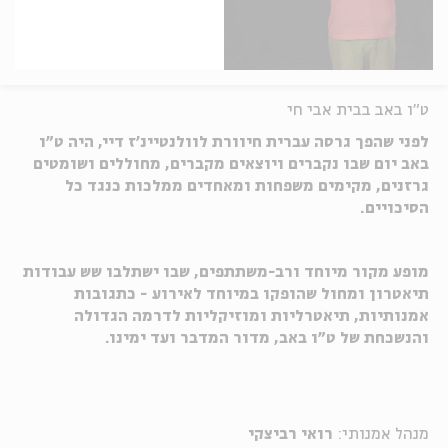
ט"ו באב בבית אבי חי
לפני שהפך גרסה עברית חיוורת לוולנטיינ'ז דיי, היה ט"ו
באב יום שבו נקברים ויוצאים מקברים, מחוללים ושומטים
גרזנים, מקימים משפחות ומאחדים ממלכות כנגד כל
הסיכויים.
מופע מקור מיוחד ורב-משתתפים, שבו ישתלבו שש עבודות
תיאטרון ומחול שהופקו במיוחד לאירוע - כתגובות
אמנותיות, תיאטרליות ומוזיקליות לדרמה הגדולה
והנשכחת של ט"ו באב, מדור המדבר ועד ימינו.
מנהל אמנותי:
רואי רביצקי