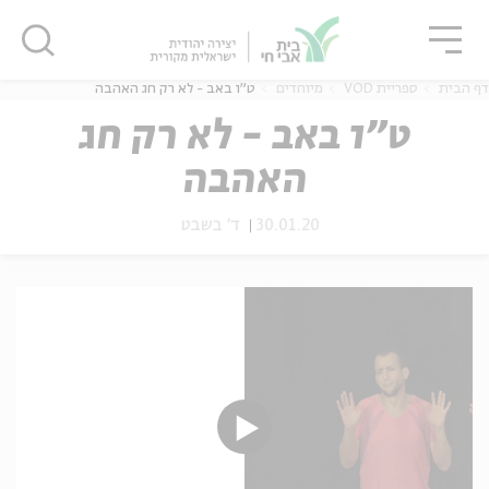
גור
סגור
סגור
דף הבית
ספריית VOD
מיוחדים
ט"ו באב - לא רק חג האהבה
ט"ו באב - לא רק חג
האהבה
ה
אנגלית
נוער
30.01.20
ד' בשבט