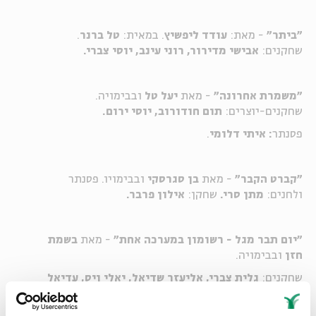
"ביתר"
- מאת:
עודד ליפשיץ
. במאית:
טל ברנר
.
שחקנים:
אבישי מדירור, רוני עינב, יוסי צברי.
"משמרת אחרונה"
- מאת
יעל טל
ובבימויה.
שחקנים-יוצרים:
תום חודורוב, יוסי ירום.
פסנתר
: איתי דלומי
.
"קברט הקבר"
- מאת
בן סגרסקי
ובבימויו. פסנתר
ולחנים:
מתן סרי.
שחקן:
אילון פרבר.
"יום תבר מגל - רשומון במערכה אחת"
- מאת
בשמת
חזן
ובבימויה.
שחקנים:
גלית צברי, אליעזר שדיאל, יאלי ויס, עדיאל
אריאל.