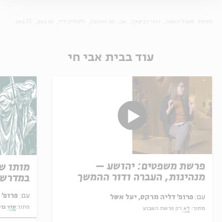
תגיות:
מעגל השנה
רואי רביצקי
אב
חג האהבה
ולנטיין דיי
טו באב
15 באב
עוד בבית אבי חי
פרשת משפטים: יהושע –
מותו ש
מנהיגות, העברה ודור ההמשך
במדרש 
עם:
פרופ' אביגדור שנאן
עם:
פרופ' דליה מרקס, יעל אשל
מתוך:
סדר בו
מתוך:
לא רק פרשת השבוע