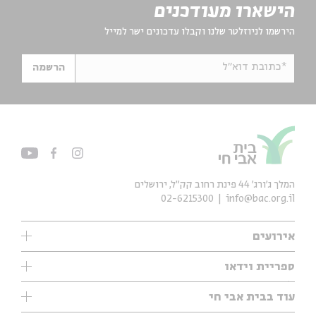
הישארו מעודכנים
הירשמו לניוזלטר שלנו וקבלו עדכונים ישר למייל
*כתובת דוא"ל
הרשמה
המלך ג'ורג' 44 פינת רחוב קק״ל, ירושלים
02-6215300
info@bac.org.il
אירועים
עיון
ספריית וידאו
אנגלית
ילדים
שיעורי בוקר
עוד בבית אבי חי
מוזיקה
מיוחדים
תערוכות