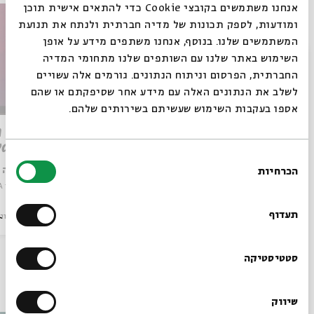
אנחנו משתמשים בקובצי Cookie כדי להתאים אישית תוכן
ומודעות, לספק תכונות של מדיה חברתית ולנתח את תנועת
המשתמשים שלנו. בנוסף, אנחנו משתפים מידע על אופן
סגור
השימוש באתר שלנו עם השותפים שלנו מתחומי המדיה
החברתית, הפרסום וניתוח הנתונים. גורמים אלה עשויים
לשלב את הנתונים האלה עם מידע אחר שסיפקתם או שהם
אספו בעקבות השימוש שעשיתם בשירותים שלהם.
New View on Human-
 | Has
Technology Relationships |
vanced
בחירת
Dr. Micah Goodman
Us?
עם:
Micah Goodman
עם:
מיכה 
הכרחיות
הסכמה
רוצים לדעת מה קורה
מתוך:
מאין DATA
מתוך:
מאין DATA
בבית אבי חי לפני כולם?
תעדוף
מיוחדים
וידאו
27.06.19
מיוחדים
וי
הרשמו לניוזלטר שלנו
סטטיסטיקה
עוד בבית אבי חי
שיווק
*כתובת דוא"ל