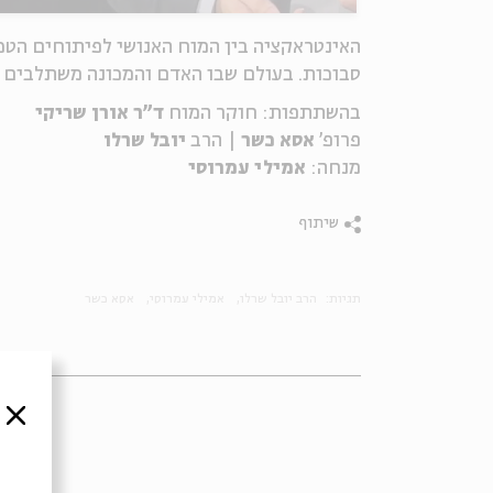
האינטראקציה בין המוח האנושי לפיתוחים הטכ
סבוכות. בעולם שבו האדם והמכונה משתלבים ז
בהשתתפות: חוקר המוח
ד"ר אורן שריקי
פרופ'
אסא כשר
| הרב
יובל שרלו
מנחה:
אמילי עמרוסי
שיתוף
תגיות:
הרב יובל שרלו
אמילי עמרוסי
אסא כשר
סגור