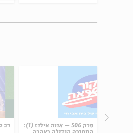
זון
פרק 506 – אווה אילוז (1):
רב ס
התמורה הגדולה באהבה