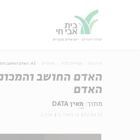
גור
סגור
דף הבית
ספריית VOD
מיוחדים
#2: האדם החושב והמכונה - שיחה על המוח האנושי, טכנולוגיה ועתיד האדם
האדם החושב והמכונה 
האדם
מתוך:
מאין DATA
02.04.19
כו באדר ב'
פרק 2