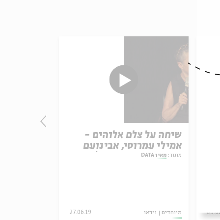
ות:
שיחה על צלם אלוהים -
ראדי כיוף 
אמילי עמרוסי, אבינועם
מאין Data
רוזנק ואורלי שנקר | מאין
מתוך:
מאין DATA
מתוך:
מאין DATA
Data
03.0
מיוחדים
וידאו
27.06.19
מיוחדים
וידאו