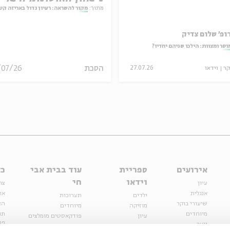
המחויבות
מתוך:
מקור להשראה: רעיון גדול באריזה קט
ופ' שלום צדיק
וסר ומצוות: הילכו שניהם יחדיו?
הסכת
/07/26
קר
וידאו
27.07.26
אירועים
ספריית
עוד בבית אבי
כל
וידאו
חי
עיון
צר
אנגלית
או
ילדים
תערוכות
שיעורי בוקר
הצ
מוזיקה
מיוחדים
מיוחדים
תנ
עיון
פודקאסטים מומלצים
פר
נוער
מיוחדים
כתבות