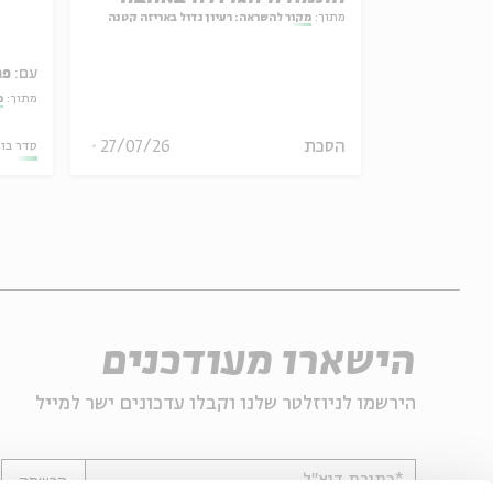
מתוך:
מקור להשראה: רעיון גדול באריזה קטנה
עם:
פר
אמר תיאולוגי־מדיני
מתוך:
מ
הסכת
27/07/26
06.08.26
סדר בו
הישארו מעודכנים
הירשמו לניוזלטר שלנו וקבלו עדכונים ישר למייל
*כתובת דוא"ל
הרשמה