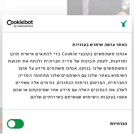
יוני רכטר מתארח בבית אבי חי במסגרת 'סיפורים מונו' -
פגישות עם מיטב אמני ישראל בהנחיית יואב קוטנר.
האתר עושה שימוש בעוגיות
אנחנו משתמשים בקובצי Cookie כדי להתאים אישית תוכן
שיתוף
ומודעות, לספק תכונות של מדיה חברתית ולנתח את תנועת
המשתמשים שלנו. בנוסף, אנחנו משתפים מידע על אופן
סגור
תגיות:
סיפורים במונו
יואב קוטנר
יוני רכטר
השימוש באתר שלנו עם השותפים שלנו מתחומי המדיה
החברתית, הפרסום וניתוח הנתונים. גורמים אלה עשויים
לשלב את הנתונים האלה עם מידע אחר שסיפקתם או שהם
עוד בבית אבי חי
אספו בעקבות השימוש שעשיתם בשירותים שלהם.
בחירת
הכרחיות
הסכמה
רוצים לדעת מה קורה