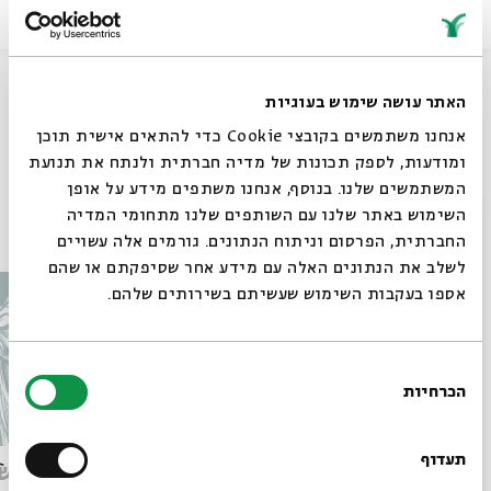
שיתוף
האתר עושה שימוש בעוגיות
אנחנו משתמשים בקובצי Cookie כדי להתאים אישית תוכן
תגיות:
מוסף
ומודעות, לספק תכונות של מדיה חברתית ולנתח את תנועת
המשתמשים שלנו. בנוסף, אנחנו משתפים מידע על אופן
סגור
השימוש באתר שלנו עם השותפים שלנו מתחומי המדיה
עוד בבית אבי חי
החברתית, הפרסום וניתוח הנתונים. גורמים אלה עשויים
לשלב את הנתונים האלה עם מידע אחר שסיפקתם או שהם
אספו בעקבות השימוש שעשיתם בשירותים שלהם.
בחירת
הכרחיות
הסכמה
רוצים לדעת מה קורה
בבית אבי חי לפני כולם?
תעדוף
נורית זרחי מתוך פרוייקט קול
מותו ש