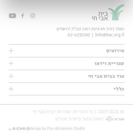
המלך ג'ורג' 44 פינת רחוב קק״ל, ירושלים
02-6215300
info@bac.org.il
אירועים
עיון
ספריית וידאו
אנגלית
ילדים
שיעורי בוקר
עוד בבית אבי חי
מוזיקה
מיוחדים
תערוכות
עיון
כללי
נוער
מיוחדים
מיוחדים
צרו קשר
ספרות ושירה
פודקאסטים מומלצים
ספרות ושירה
אודות
סדרות
כתבות
© 2007-2026 | כל הזכויות שמורות לבית אבי חי
הצהרת נגישות
אירועי עבר
קצה הקרחון
האתר פועל ברשיון אקו״ם
תנאי שימוש והצהרת פרטיות
אירועים בירושלים
על הדרך
חנות
ילדים
design by Dov Abramson Studio
מפלגת המחשבות