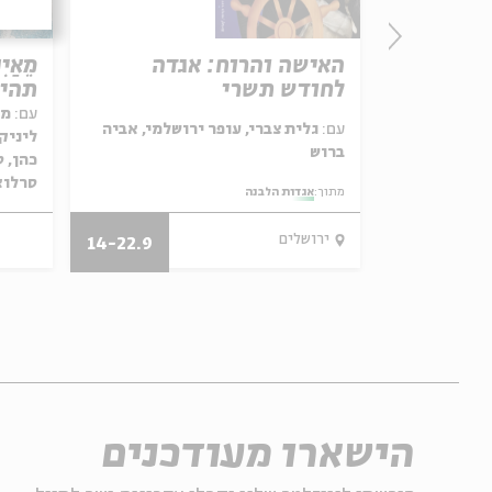
למוד -
האישה והרוח: אגדה
מֵאַיִ
 תקציר
לחודש תשרי
תהיל
עם:
מא
עם:
גלית צברי, עופר ירושלמי, אביה
ליניק,
ברוש
כהן, 
סרלואי
מתוך:
אגדות הלבנה
12.11.18
ירושלים
14-22.9
הישארו מעודכנים