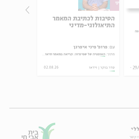
הסיבות לכתיבת המאמר
is World:
התיאולוגי-מדיני
ellectual
נה
עם:
פרופ' פיני איפרגן
n
מתוך:
האופציה של שפינוזה: קריאה במאמר תיאולוגי־מדיני
Scholar, and Zionist Thinker
29
סדר בוקר
וידאו
02.08.26
03.08.26
לי
ו קשר