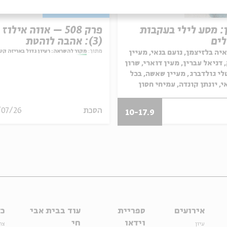
ן: מסע לילי בעקבות
פרק 508 – אווה אילוז
ים
(3): אהבה לוהטת
מתוך:
מקור להשראה: רעיון גדול באריזה קט
יה בלזיצמן, נועם בנאי, מעיין
 דניאל עברין, מעין דוארי, שרון
טלי גולדברג, מעיין שאשה, בכל
, יונתן קונדה, עמיחי חסון
הסכת
/07/26
10-17.9
אירועים
ספריית
עוד בבית אבי
כל
וידאו
חי
עיון
צר