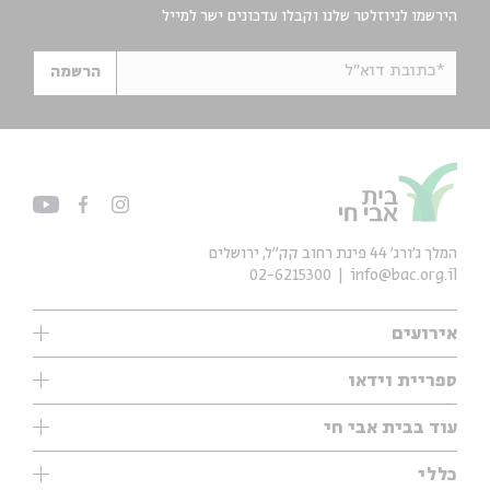
הירשמו לניוזלטר שלנו וקבלו עדכונים ישר למייל
*כתובת דוא"ל
הרשמה
המלך ג'ורג' 44 פינת רחוב קק״ל, ירושלים
02-6215300
info@bac.org.il
אירועים
עיון
ספריית וידאו
אנגלית
ילדים
שיעורי בוקר
עוד בבית אבי חי
מוזיקה
מיוחדים
תערוכות
עיון
כללי
נוער
מיוחדים