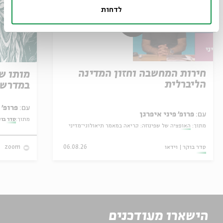
לדחות
חירות המחשבה וחזון המדינה
מותו ש
הליברלית
במדרש 
עם:
פרופ' אביגדור שנאן
עם:
פרופ' פיני איפרגן
מתוך:
סדר בו
מתוך:
האופציה של שפינוזה: קריאה במאמר תיאולוגי־מדיני
סדר בוקר
וידאו
06.08.26
zoom
הישארו מעודכנים