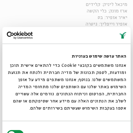
מיכאל ליניק: קלידים
ארז מונק: כלי הקשה
יאיר אופיר: בס
אופיר וייפליך: גיטרה
הפקה מוסיקלית: יגל הרוש
ניהול פרויקט: אייל לויט
ניהול אמנותי: עמיחי חסון
הפקה: שיר שרוני
האתר עושה שימוש בעוגיות
וידאו ארט: אריק פוטרמן
הקלטת סאונד ומיקס: ערן בוטביקה
אנחנו משתמשים בקובצי Cookie כדי להתאים אישית תוכן
ומודעות, לספק תכונות של מדיה חברתית ולנתח את תנועת
שי לחג מקבלת השבת של בית אבי חי
המשתמשים שלנו. בנוסף, אנחנו משתפים מידע על אופן
סגור
השימוש באתר שלנו עם השותפים שלנו מתחומי המדיה
שיתוף
החברתית, הפרסום וניתוח הנתונים. גורמים אלה עשויים
לשלב את הנתונים האלה עם מידע אחר שסיפקתם או שהם
אספו בעקבות השימוש שעשיתם בשירותים שלהם.
פרקים נוספים בסדרה
בחירת